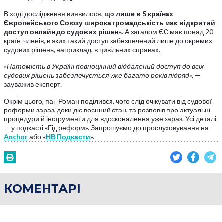
В ході дослідження виявилося,
що лише в 5 країнах
Європейського Союзу широка громадськість має відкритий
доступ онлайн до судових рішен
ь. А загалом ЄС має понад 20
країн-членів, в яких такий доступ забезпечений лише до окремих
судових рішень, наприклад, в цивільних справах.
«
Натомість в Україні повноцінний віддалений доступ до всіх
судових рішень забезпечується уже багато років підряд
», —
зауважив експерт.
Окрім цього, пан Роман поділився, чого слід очікувати від судової
реформи зараз, доки діє воєнний стан, та розповів про актуальні
процедури й інструменти для вдосконалення уже зараз. Усі деталі
— у подкасті «Гід реформ». Запрошуємо до прослуховування на
Anchor
або «
НВ Подкасти
».
КОМЕНТАРІ