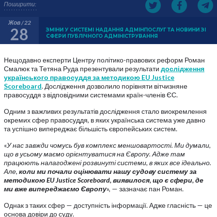
Поширити:
Жов / 22
28
ЗМІНИ У СИСТЕМІ НАДАННЯ АДМІНПОСЛУГ ТА НОВИНИ ЗІ
СФЕРИ ПУБЛІЧНОГО АДМІНІСТРУВАННЯ
Нещодавно експерти Центру політико-правових реформ Роман
Смалюк та Тетяна Руда презентували результати
дослідження
українського правосуддя за методикою EU Justice
Scoreboard
. Дослідження дозволило порівняти вітчизняне
правосуддя з відповідними системами країн-членів ЄС.
Одним з важливих результатів дослідження стало виокремлення
окремих сфер правосуддя, в яких українська система уже давно
та успішно випереджає більшість європейських систем.
«
У нас завжди чомусь був комплекс меншовартості. Ми думали,
що в усьому маємо орієнтуватися на Європу. Адже там
працюють налагоджені розвинуті системи, в яких все ідеально.
Але,
коли ми почали оцінювати нашу судову систему за
методикою EU Justice Scoreboard, виявилося, що є сфери, де
ми вже випереджаємо Європу
», — зазначає пан Роман.
Однак з таких сфер — доступність інформації. Адже гласність — це
основа довіри до суду.