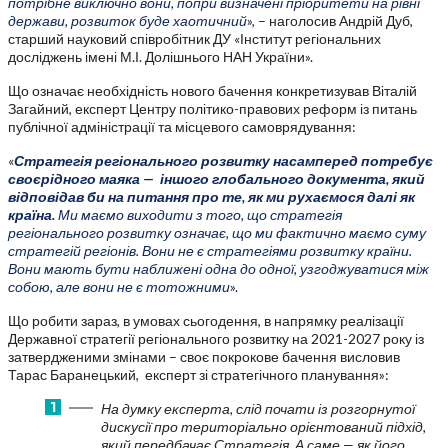
потрібне виключно вони, попри визначені пріоритети на рівні
держави, розвиток буде хаотичний
»,
– наголосив Андрій Дуб,
старший науковий співробітник ДУ «Інститут регіональних
досліджень імені М.І. Долішнього НАН України».
Що означає необхідність нового бачення конкретизував Віталій
Загайний, експерт Центру політико-правових реформ із питань
публічної адміністрації та місцевого самоврядування:
«
Стратегія регіонального розвитку насамперед потребує
своєрідного маяка — іншого глобального документа, який
відповідав би на питання про те, як ми рухаємося далі як
країна.
Ми маємо виходити з того, що стратегія
регіонального розвитку означає, що ми фактично маємо суму
стратегій регіонів. Вони не є стратегіями розвитку країни.
Вони мають бути наближені одна до одної, узгоджуватися між
собою, але вони не є тотожними
».
Що робити зараз, в умовах сьогодення, в напрямку реалізації
Державної стратегії регіонального розвитку на 2021-2027 року із
затвердженими змінами – своє покрокове бачення висловив
Тарас Баранецький, експерт зі стратегічного планування»:
На думку експерта, слід почати із розгорнутої
дискусії про територіально орієнтований підхід,
який передбачає Стратегія. А саме — як його