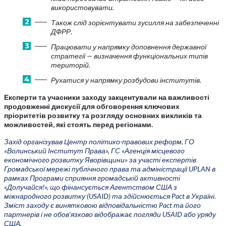
використовувати.
Також слід зорієнтувати зусилля на забезпеченні
ДФРР.
Працювати у напрямку доповнення державної
стратегії — визначення функціональних типів
територій.
Рухатися у напрямку розбудови інститутів.
Експерти та учасники заходу закцентували на важливості
продовженні дискусії для обговорення ключових
пріоритетів розвитку та розгляду основних викликів та
можливостей, які стоять перед регіонами.
Захід організував Центр політико-правових реформ, ГО
«Волинський Інститут Права», ГС «Агенція місцевого
економічного розвитку Яворівщини» за участі експертів
Громадської мережі публічного права та адміністрації UPLAN в
рамках Програми сприяння громадській активності
«Долучайся!», що фінансується Агентством США з
міжнародного розвитку (USAID) та здійснюється Pact в Україні.
Зміст заходу є винятковою відповідальністю Pact та його
партнерів і не обов’язково відображає погляди USAID або уряду
США.