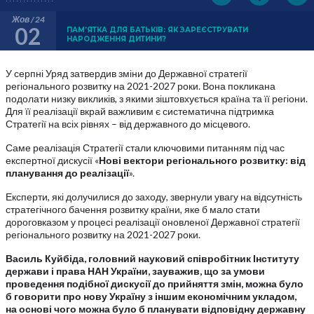
Жов / 24
02
ПАМ’ЯТКА ДЛЯ БАТЬКІВ: ЯК ЗАРЕЄСТРУВАТИ
НАРОДЖЕННЯ ДИТИНИ?
У серпні Уряд затвердив зміни до Державної стратегії
регіонального розвитку на 2021-2027 роки. Вона
покликана
подолати низку викликів, з якими зіштовхується країна та її регіони.
Для її реалізації вкрай важливим є систематична підтримка
Стратегії на всіх рівнях – від державного до місцевого.
Саме реалізація Стратегії стали ключовими питанням під час
експертної дискусії «
Нові вектори регіонального розвитку: від
планування до реалізації
».
Експерти, які долучилися до заходу, звернули увагу на відсутність
стратегічного бачення розвитку країни, яке б мало стати
дороговказом у процесі реалізації оновленої
Державної стратегії
регіонального розвитку на 2021-2027 роки.
Василь Куйбіда, головний науковий співробітник Інституту
держави і права НАН України, зауважив, що за умови
проведення подібної дискусії до прийняття змін, можна було
б говорити про нову Україну з іншим економічним укладом,
на основі чого можна було б планувати відповідну державну