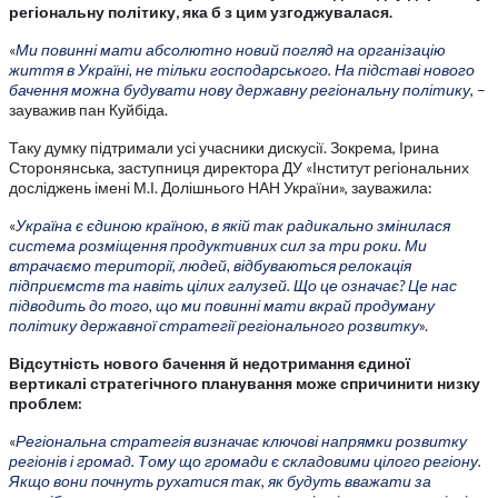
регіональну політику, яка б з цим узгоджувалася.
«
Ми повинні мати абсолютно новий погляд на організацію
життя в Україні, не тільки господарського. На підставі нового
бачення можна будувати нову державну регіональну політику
, –
зауважив пан Куйбіда.
Таку думку підтримали усі учасники дискусії. Зокрема, Ірина
Сторонянська, заступниця директора ДУ «Інститут регіональних
досліджень імені М.І. Долішнього НАН України», зауважила:
«
Україна є єдиною країною, в якій так радикально змінилася
система розміщення продуктивних сил за три роки. Ми
втрачаємо території, людей, відбуваються релокація
підприємств та навіть цілих галузей. Що це означає? Це нас
підводить до того, що ми повинні мати вкрай продуману
політику державної стратегії регіонального розвитку
».
Відсутність нового бачення й недотримання єдиної
вертикалі стратегічного планування може спричинити низку
проблем:
«
Регіональна стратегія визначає ключові напрямки розвитку
регіонів і громад. Тому що громади є складовими цілого регіону.
Якщо вони почнуть рухатися так, як будуть вважати за