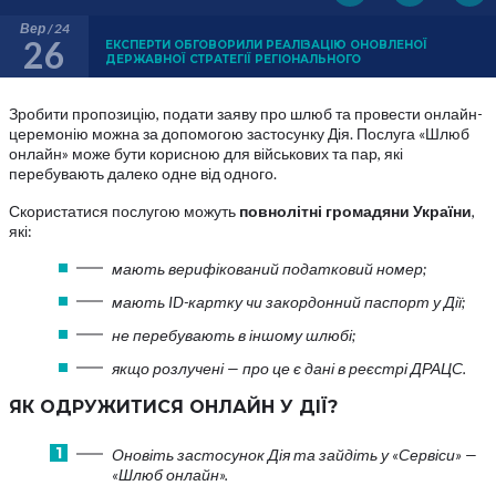
Вер / 24
26
ЕКСПЕРТИ ОБГОВОРИЛИ РЕАЛІЗАЦІЮ ОНОВЛЕНОЇ
ДЕРЖАВНОЇ СТРАТЕГІЇ РЕГІОНАЛЬНОГО
Зробити пропозицію, подати заяву про шлюб та провести онлайн-
церемонію можна за допомогою застосунку Дія. Послуга «Шлюб
онлайн» може бути корисною для військових та пар, які
перебувають далеко одне від одного.
Скористатися послугою можуть
повнолітні громадяни України
,
які:
мають верифікований податковий номер;
мають ID-картку чи закордонний паспорт у Дії;
не перебувають в іншому шлюбі;
якщо розлучені — про це є дані в реєстрі ДРАЦС.
ЯК ОДРУЖИТИСЯ ОНЛАЙН У ДІЇ?
Оновіть застосунок Дія та зайдіть у «Сервіси» —
«Шлюб онлайн».