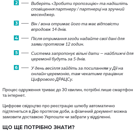
Виберіть «Зробити пропозицію» та надішліть
сповіщення партнеру / партнерці на зручний
месенджер.
Він / вона отримає його та має відповісти
впродовж 14 днів.
Після отримання згоди надайте свої дані для
заяви протягом 12 годин.
Система запропонує вільні дати — найближчі для
церемонії будуть за 5 днів.
У день весілля зайдіть за посиланням у Дії на
онлайн-церемонію, там чекатиме працівник
Цифрового ДРАЦСу.
Процес одруження триває до 30 хвилин, потрібні лише смартфон
та інтернет.
Цифрове свідоцтво про реєстрацію шлюбу автоматично
підтягнеться в Дію протягом доби, а фізичний документ можна
замовити доставкою Укрпошти чи забрати у відділенні.
ЩО ЩЕ ПОТРІБНО ЗНАТИ?