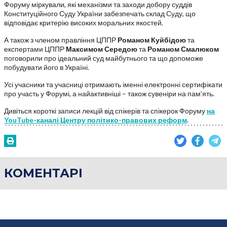
Форуму міркували, які механізми та заходи добору суддів
Конституційного Суду України забезпечать склад Суду, що
відповідає критерію високих моральних якостей.
А також з членом правління ЦППР
Романом Куйбідою
та
експертами ЦППР
Максимом Середою
та
Романом Смалюком
поговорили про ідеальний суд майбутнього та що допоможе
побудувати його в Україні.
Усі учасники та учасниці отримають іменні електронні сертифікати
про участь у Форумі, а найактивніші – також сувеніри на пам’ять.
Дивіться короткі записи лекцій від спікерів та спікерок Форуму
на
YouTube-каналі Центру політико-правових реформ
.
КОМЕНТАРІ