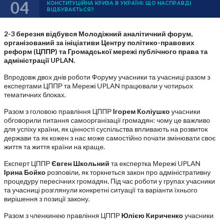
04
КОНСТИТУЦІЙНА КРИЗА В УКРАЇНІ: ЩО НАСПРАВДІ
ВІДБУВАЄТЬСЯ?
2-3 березня відбувся Молодіжний аналітичний форум,
організований за ініціативи Центру політико-правових
реформ (ЦППР) та Громадської мережі публічного права та
адміністрації
UPLAN
.
Впродовж двох днів роботи Форуму учасники та учасниці разом з
експертами ЦППР та Мережі UPLAN працювали у чотирьох
тематичних блоках.
Разом з головою правління ЦППР
Ігорем Коліушко
учасники
обговорили питання самоорганізації громадян: чому це важливо
для успіху країни, як цінності суспільства впливають на розвиток
держави та як кожен з нас може самостійно почати змінювати своє
життя та життя країни на краще.
Експерт ЦППР
Євген Школьний
та експертка Мережі UPLAN
Ірина Бойко
розповіли, як торкнеться закон про адміністративну
процедуру пересічних громадян. Під час роботи у групах учасники
та учасниці розглянули конкретні ситуації та варіанти їхнього
вирішення з позиції закону.
Разом з членкинею правління ЦППР
Юлією Кириченко
учасники