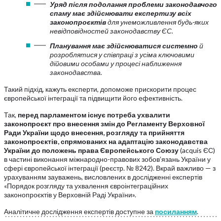
Уряд після подолання проблеми законодавчого
спаму має здійснювати експертизу всіх
законопроєктів
для унеможливлення будь-яких
невідповідностей законодавству ЄС.
Планування має здійснюватися системно
й
розроблятися у співпраці з усіма ключовими
дійовими особами у процесі наближення
законодавства.
Такий підхід, кажуть експерти, допоможе прискорити процес
європейської інтеграції та підвищити його ефективність.
Так,
перед парламентом існує потреба ухвалити
законопроєкт про внесення змін до Регламенту Верховної
Ради України щодо внесення, розгляду та прийняття
законопроєктів, спрямованих на адаптацію законодавства
України до положень права Європейського Союзу
(acquis ЄС)
в частині виконання міжнародно-правових зобов’язань України у
сфері європейської інтеграції (реєстр. № 8242). Вкрай важливо — з
урахуванням зауважень, висловлених в дослідженні експертів
«Порядок розгляду та ухвалення євроінтеграційних
законопроєктів у Верховній Раді України».
Аналітичне дослідження експертів доступне за
посиланням
.