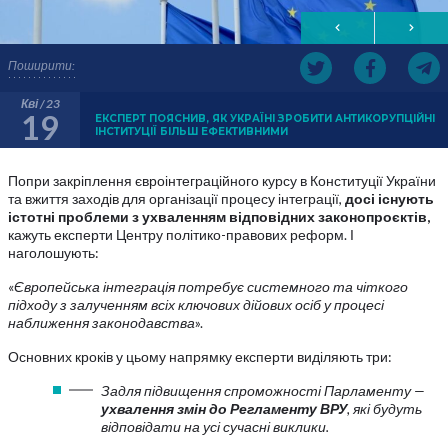
Поширити:
Кві / 23
19
ЕКСПЕРТ ПОЯСНИВ, ЯК УКРАЇНІ ЗРОБИТИ АНТИКОРУПЦІЙНІ
ІНСТИТУЦІЇ БІЛЬШ ЕФЕКТИВНИМИ
Попри закріплення євроінтеграційного курсу в Конституції України
та вжиття заходів для організації процесу інтеграції,
досі існують
істотні проблеми з ухваленням відповідних законопроєктів,
кажуть експерти Центру політико-правових реформ. І
наголошують:
«
Європейська інтеграція потребує системного та чіткого
підходу з залученням всіх ключових дійових осіб у процесі
наближення законодавства
».
Основних кроків у цьому напрямку експерти виділяють три:
Задля підвищення спроможності Парламенту —
ухвалення змін до Регламенту ВРУ
, які будуть
відповідати на усі сучасні виклики.