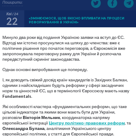
Поширити:
Кві / 24
22
«ЗМІНЮЄМОСЯ, ЩОБ ЯКІСНО ВПЛИВАТИ НА ПРОЦЕСИ
РЕФОРМУВАННЯ В УКРАЇНІ»
Минуло два роки від подання Україною заявки на вступ до ЄС.
Відтоді ми істотно просунулися на шляху до членства: вже є
політичне рішення про початок переговорів, а Єврокомісія вже
запропонувала переговорну рамку для України й розпочала
передвступний скринінг законодавства.
Однак основні випробування ще попереду.
І, як доводить свіжий досвід країн-кандидатів із Західних Балкан,
одними з найскладніших будуть реформи у сфері засадничих
норм та цінностей ЄС, що в термінології Євросоюзу мають назву
Fundamentals
.
Які особливості кластера «фундаментальних реформ», що таке
цільові індикатори та якими вони мають бути для України,
розповіли
Вікторія Мельник
, координаторка напряму
європейської інтеграції
Центру політико-правових реформ
, та
Олександра Булана
, аналітикиня Українського центру
європейської політики, у статті для Європейської правди.