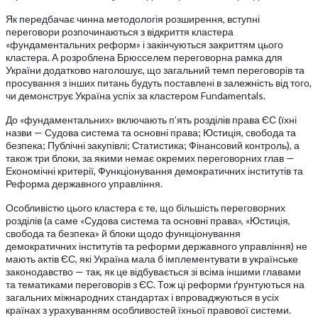
Як передбачає чинна методологія розширення, вступні
переговори розпочинаються з відкриття кластера
«фундаментальних реформ» і закінчуються закриттям цього
кластера. А розроблена Брюсселем переговорна рамка для
України додатково наголошує, що загальний темп переговорів та
просування з інших питань будуть поставлені в залежність від того,
чи демонструє Україна успіх за кластером Fundamentals.
До «фундаментальних» включають п’ять розділів права ЄС (їхні
назви — Судова система та основні права; Юстиція, свобода та
безпека; Публічні закупівлі; Статистика; Фінансовий контроль), а
також три блоки, за якими немає окремих переговорних глав —
Економічні критерії, Функціонування демократичних інститутів та
Реформа державного управління.
Особливістю цього кластера є те, що більшість переговорних
розділів (а саме «Судова система та основні права», «Юстиція,
свобода та безпека» й блоки щодо функціонування
демократичних інститутів та реформи державного управління) не
мають актів ЄС, які Україна мала б імплементувати в українське
законодавство — так, як це відбувається зі всіма іншими главами
та тематиками переговорів з ЄС. Тож ці реформи ґрунтуються на
загальних міжнародних стандартах і впроваджуються в усіх
країнах з урахуванням особливостей їхньої правової системи.