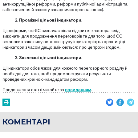
антикорупційної реформи, реформи публічної адміністрації та
забезпечення й захисту засадничих прав та інших).
2. Проміжні цільові індикатори.
Ці реформи, які ЄС визначає після відкриття кластера, слід
виконати для продовження переговорів та для того, щоб ЄС
встановив заключну останню групу індикаторів; на практиці ці
індикатори з часом дещо змінюються; про це трохи згодом.
3. Заключні цільові індикатори.
Ці індикатори обов’язкові для кожного переговорного розділу й
необхідні для того, щоб продемонструвати результати
проведених країною-кандидатом реформ.
Продовження статті читайте за
посиланням
.
КОМЕНТАРІ