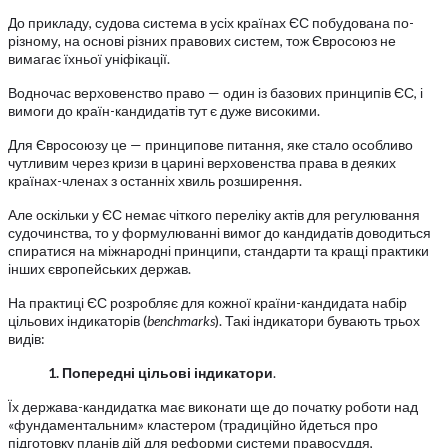
До прикладу, судова система в усіх країнах ЄС побудована по-
різному, на основі різних правових систем, тож Євросоюз не
вимагає їхньої уніфікації.
Водночас верховенство право — один із базових принципів ЄС, і
вимоги до країн-кандидатів тут є дуже високими.
Для Євросоюзу це — принципове питання, яке стало особливо
чутливим через кризи в царині верховенства права в деяких
країнах-членах з останніх хвиль розширення.
Але оскільки у ЄС немає чіткого переліку актів для регулювання
судочинства, то у формулюванні вимог до кандидатів доводиться
спиратися на міжнародні принципи, стандарти та кращі практики
інших європейських держав.
На практиці ЄС розробляє для кожної країни-кандидата набір
цільових індикаторів (
benchmarks
). Такі індикатори бувають трьох
видів:
1. Попередні цільові індикатори
.
Їх держава-кандидатка має виконати ще до початку роботи над
«фундаментальним» кластером (традиційно йдеться про
підготовку планів дій для реформи системи правосуддя,