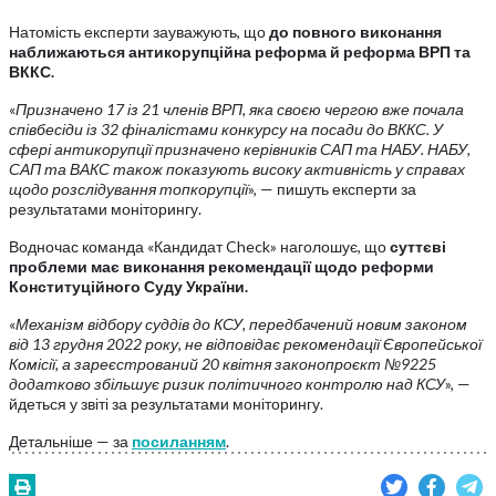
Натомість експерти зауважують, що
до повного виконання
наближаються антикорупційна реформа й реформа ВРП та
ВККС.
«
Призначено 17 із 21 членів ВРП, яка своєю чергою вже почала
співбесіди із 32 фіналістами конкурсу на посади до ВККС. У
сфері антикорупції призначено керівників САП та НАБУ. НАБУ,
САП та ВАКС також показують високу активність у справах
щодо розслідування топкорупції
», — пишуть експерти за
результатами моніторингу.
Водночас команда «Кандидат Check» наголошує, що
суттєві
проблеми має виконання рекомендації щодо реформи
Конституційного Суду України.
«
Механізм відбору суддів до КСУ, передбачений новим законом
від 13 грудня 2022 року, не відповідає рекомендації Європейської
Комісії, а зареєстрований 20 квітня законопроєкт №9225
додатково збільшує ризик політичного контролю над КСУ
», —
йдеться у звіті за результатами моніторингу.
Детальніше — за
посиланням
.