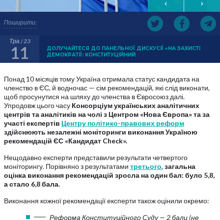
Поширити:
Тра / 23
11
ДОЛУЧАЙТЕСЯ ДО ПАНЕЛЬНОЇ ДИСКУСІЇ «НА ЗАХИСТІ
ДЕМОКРАТІЇ: КОНСТИТУЦІЙНИЙ
Понад 10 місяців тому Україна отримала статус кандидата на
членство в ЄС, й водночас — сім рекомендацій, які слід виконати,
щоб просунутися на шляху до членства в Євросоюз далі.
Упродовж цього часу
Консорціум українських аналітичних
центрів та аналітиків на чолі з Центром «Нова Європа» та за
участі експертів
Центру політико-правових реформ
здійснюють незалежні моніторинги виконання Україною
рекомендацій ЄС «Кандидат Check».
Нещодавно експерти представили результати четвертого
моніторингу. Порівняно з результатами
третього
,
загальна
оцінка виконання рекомендацій зросла на один бал: було 5,8,
а стало 6,8 бала.
Виконання кожної рекомендації експерти також оцінили окремо:
Реформа Конституційного Суду — 2 бали (не