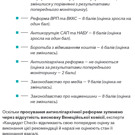
змінилися у порівнянні з результатами
попереднього моніторингу).
Реформа ВРП та ВККС — 8 балів (оцінка зросла на
один бал).
Антикорупція: САП та НАБУ — 8 балів (оцінка
зросла на один бал).
Боротьба з відмиванням коштів — 6 балів (оцінка
не змінилась).
Антиолігархічна реформа — не оцінюється
(оцінка за результатами попереднього
моніторингу — 2 бали)
Законодавство про медіа — 9 балів (оцінка не
змінилась).
Законодавство про нацменшини — 8 балів (оцінка
не змінилась).
Оскільки
просування антиолігархічної реформи зупинено
через відсутність висновку Венеційської комісії,
експерти
«Кандидат Check» відкликають свою попередню оцінку за
виконання цієї рекомендації й наразі не оцінюють стан її
виконання взагалі.