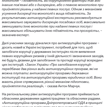
Монополія – Підзвітність. Всі корупціогенні фактори так або
інакше пов’язані або з дискрецією, або з певною монополією при
прийнятті рішень у наданні певних послуг. Одним з механізмів
усунення дискреції та монополії є вища підзвітність. За
результатами антикорупційної експертизи рекомендується
максимально звужувати дискрецію посадових осіб, максимально
зменшувати їхню монополію при наданні певних послуг і
максимально збільшувати їхню підзвітність та прозорість
», –
зазначив експерт.
Далі учасники заходу дізналися про антикорупційні програми –
досить новий в Україні інструмент, потрібний для того, щоб
запобігати корупції у державних інституціях після виявлення
певних корупційних ризиків у їхній діяльності і визначення заходів,
які будуть дієвими для запобігання та протидії корупції всередині
цих інституцій. «
Закон України «Про запобігання корупції»
передбачає два різних види антикорупційних програм, які не
можна плутати: антикорупційні програми державних
інституцій та антикорупційні програми юридичних осіб. Вони
мають різне спрямування, різний механізм підготовки,
прийняття та реалізації
», – сказав Антон Марчук.
На регіональному рівні антикорупційні програми приймаються
обласними державними адміністраціями та обласними радами.
«
Антикорупційна програма Дніпропетровської ОДА в принципі
нічим особливим не вирізняється з тих антикорупційних