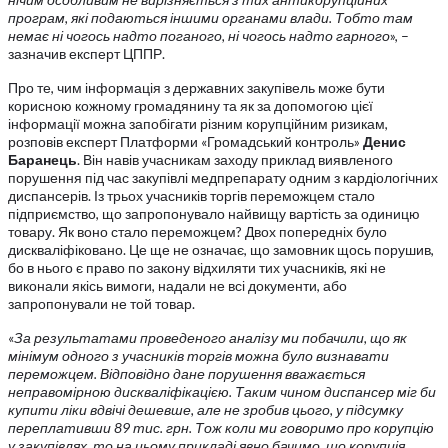
програм, які подаються іншими органами влади. Тобто там
немає ні чогось надто поганого, ні чогось надто гарного
», –
зазначив експерт ЦППР.
Про те, чим інформація з державних закупівель може бути
корисною кожному громадянину та як за допомогою цієї
інформації можна запобігати різним корупційним ризикам,
розповів експерт Платформи «Громадський контроль»
Денис
Баранець
. Він навів учасникам заходу приклад виявленого
порушення під час закупівлі медпрепарату одним з кардіологічних
диспансерів. Із трьох учасників торгів переможцем стало
підприємство, що запропонувало найвищу вартість за одиницю
товару. Як воно стало переможцем? Двох попередніх було
дискваліфіковано. Це ще не означає, що замовник щось порушив,
бо в нього є право по закону відхиляти тих учасників, які не
виконали якісь вимоги, надали не всі документи, або
запропонували не той товар.
«
За результатами проведеного аналізу ми побачили, що як
мінімум одного з учасників торгів можна було визнавати
переможцем. Відповідно дане порушення вважається
неправомірною дискваліфікацією. Таким чином диспансер міг би
купити ліки вдвічі дешевше, але не зробив цього, у підсумку
переплативши 89 тис. грн. Тож коли ми говоримо про корупцію
у закупівлях, то на цьому прикладі явно бачимо, що корупція