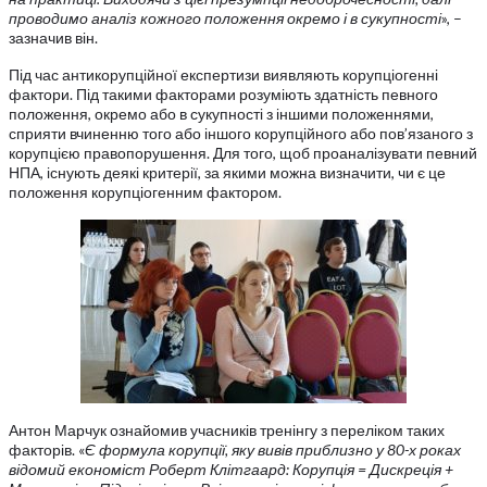
проводимо аналіз кожного положення окремо і в сукупності
», –
зазначив він.
Під час антикорупційної експертизи виявляють корупціогенні
фактори. Під такими факторами розуміють здатність певного
положення, окремо або в сукупності з іншими положеннями,
сприяти вчиненню того або іншого корупційного або пов’язаного з
корупцією правопорушення. Для того, щоб проаналізувати певний
НПА, існують деякі критерії, за якими можна визначити, чи є це
положення корупціогенним фактором.
Антон Марчук ознайомив учасників тренінгу з переліком таких
факторів. «
Є формула корупції, яку вивів приблизно у 80-х роках
відомий економіст Роберт Клітгаард: Корупція = Дискреція +