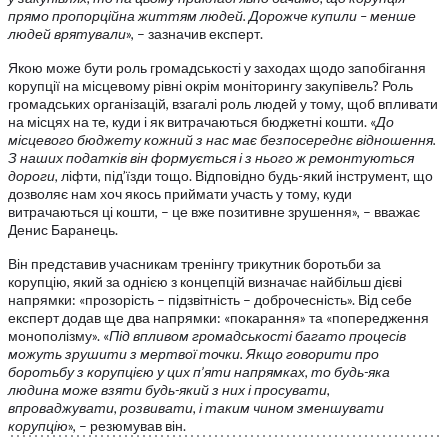
прямо пропорційна життям людей. Дорожче купили – менше
людей врятували
», – зазначив експерт.
Якою може бути роль громадськості у заходах щодо запобігання
корупції на місцевому рівні окрім моніторингу закупівель? Роль
громадських організацій, взагалі роль людей у тому, щоб впливати
на місцях на те, куди і як витрачаються бюджетні кошти. «
До
місцевого бюджету кожний з нас має безпосереднє відношення.
З наших податків він формується і з нього ж ремонтуються
дороги,
ліфти, під’їзди тощо. Відповідно будь-який інструмент, що
дозволяє нам хоч якось приймати участь у тому, куди
витрачаються ці кошти, – це вже позитивне зрушення», – вважає
Денис Баранець.
Він представив учасникам тренінгу трикутник боротьби за
корупцію, який за однією з концепцій визначає найбільш дієві
напрямки: «прозорість – підзвітність – доброчесність». Від себе
експерт додав ще два напрямки: «покарання» та «попередження
монополізму». «
Під впливом громадськості багато процесів
можуть зрушити з мертвої точки. Якщо говорити про
боротьбу з корупцією у цих п’яти напрямках, то будь-яка
людина може взяти будь-який з них і просувати,
впроваджувати, розвивати, і таким чином зменшувати
корупцію
», – резюмував він.