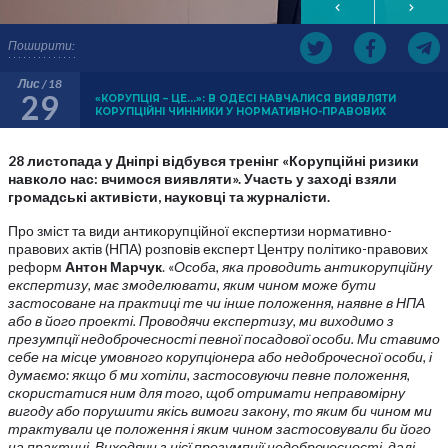
Поширити:
Лис / 18
29
«КОРУПЦІЯ – ЦЕ…»: В ОДЕСІ НАВЧАЛИСЯ ВИЯВЛЯТИ
КОРУПЦІЙНІ ЧИННИКИ У НОРМАТИВНО-ПРАВОВИХ
28 листопада у Дніпрі відбувся тренінг «Корупційні ризики
навколо нас: вчимося виявляти». Участь у заході взяли
громадські активісти, науковці та журналісти.
Про зміст та види антикорупційної експертизи нормативно-
правових актів (НПА) розповів експерт Центру політико-правових
реформ
Антон Марчук
. «
Особа, яка проводить антикорупційну
експертизу, має змоделювати, яким чином може бути
застосоване на практиці те чи інше положення, наявне в НПА
або в його проекті. Проводячи експертизу, ми виходимо з
презумпції недоброчесності певної посадової особи. Ми ставимо
себе на місце умовного корупціонера або недоброчесної особи, і
думаємо: якщо б ми хотіли, застосовуючи певне положення,
скористатися ним для того, щоб отримати неправомірну
вигоду або порушити якісь вимоги закону, то яким би чином ми
трактували це положення і яким чином застосовували би його
на практиці. Виходячи з цієї презумпції недоброчесності, далі