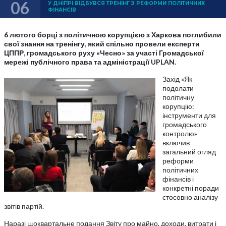
06
У ДНІПРІ ВІДБУВСЯ ТРЕНІНГ З РЕФОРМИ ПОЛІТИЧНИХ
ФІНАНСІВ
6 лютого борці з політичною корупцією з Харкова поглибили
свої знання на тренінгу, який спільно провели експерти
ЦППР, громадського руху «Чесно» за участі Громадської
мережі публічного права та адміністрації UPLAN.
Захід «Як
подолати
політичну
корупцію:
інструменти для
громадського
контролю»
включив
загальний огляд
реформи
політичних
фінансів і
конкретні поради
стосовно аналізу
звітів партій.
Наразі щоквартальне подання Звіту про майно, доходи, витрати і