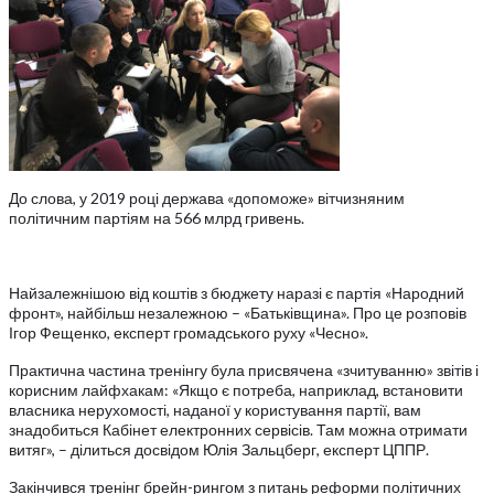
До слова, у 2019 році держава «допоможе» вітчизняним
політичним партіям на 566 млрд гривень.
Найзалежнішою від коштів з бюджету наразі є партія «Народний
фронт», найбільш незалежною – «Батьківщина». Про це розповів
Ігор Фещенко, експерт громадського руху «Чесно».
Практична частина тренінгу була присвячена «зчитуванню» звітів і
корисним лайфхакам: «Якщо є потреба, наприклад, встановити
власника нерухомості, наданої у користування партії, вам
знадобиться Кабінет електронних сервісів. Там можна отримати
витяг», – ділиться досвідом Юлія Зальцберг, експерт ЦППР.
Закінчився тренінг брейн-рингом з питань реформи політичних