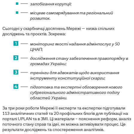
запобігання корупції;
місцеве самоврядування та регіональний
розвиток.
Сьогодні у скарбничці досягнень Мережі — низка спільних
досліджень та проєктів. Зокрема:
моніторинг якості надання адмінпослуг у 50
ЦНАП;
дослідження стану забезпечення правопорядку в
громадах України;
тренінги для адвокатів щодо використання
інструменту конституційної скарги;
підготовка та експертні обговорення нового
субрегіонального адміністративного поділу
областей України.
За три роки роботи Мережі її експерти та експертки підготували
113 аналітичних статей та 20 профільних блогів для публікації на
порталі UPLAN та в ЗМІ. Ці матеріали – пояснення реформ, аналіз
поточного стану справ та ідеї, як можна активізувати процес. Це
результати досліджень та спостереження аналітиків.