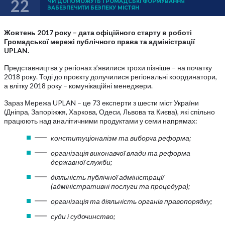
22
ЧИ ДОПОМОЖУТЬ ГРОМАДСЬКІ ФОРМУВАННЯ
ЗАБЕЗПЕЧИТИ БЕЗПЕКУ МІСТЯН
Жовтень 2017 року – дата офіційного старту в роботі
Громадської мережі публічного права та адміністрації
UPLAN
.
Представництва у регіонах з’явилися трохи пізніше – на початку
2018 року. Тоді до проєкту долучилися регіональні координатори,
а влітку 2018 року – комунікаційні менеджери.
Зараз Мережа UPLAN – це 73 експерти з шести міст України
(Дніпра, Запоріжжя, Харкова, Одеси, Львова та Києва), які спільно
працюють над аналітичними продуктами у семи напрямах:
конституціоналізм та виборча реформа;
організація виконавчої влади та реформа
державної служби;
діяльність публічної адміністрації
(адміністративні послуги та процедура);
організація та діяльність органів правопорядку;
суди і судочинство;