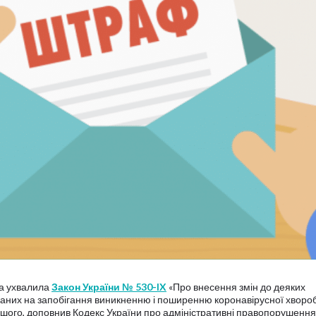
да ухвалила
Закон України № 530-IX
«Про внесення змін до деяких
ованих на запобігання виникненню і поширенню коронавірусної хворо
ншого, доповнив Кодекс України про адміністративні правопорушення