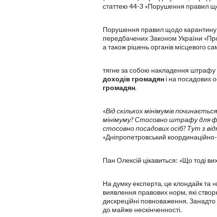
статтею 44-3 «Порушення правил що
Порушення правил щодо карантину лю
передбачених Законом України «Про 
а також рішень органів місцевого с
тягне за собою накладення штрафу
доходів громадян
і на посадових 
громадян
.
«
Від скількох мінімумів починається
мінімуму? Стосовно штрафу для фізи
стосовно посадових осіб? Тут з від
«Дніпропетровський координаційно-е
Пан Олексій цікавиться: «Що тоді ви
На думку експерта, це клондайк та «
виявлення правових норм, які створ
дискреційні повноваження. Занадто
до майже нескінченності.