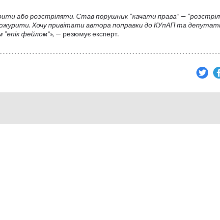
ти або розстріляти. Став порушник “качати права” — “розстріл
 пожурити. Хочу привітати автора поправки до КУпАП та депутаті
 “епік фейлом”
», — резюмує експерт.