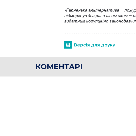
«
Гарненька альтернатива — пожури
підморгнув два рази лівим оком —
видатним корупційно-законодавчим
Версія для друку
КОМЕНТАРІ