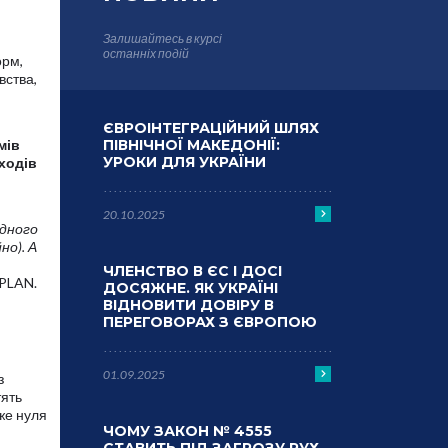
Залишайтесь в курсі
останніх подій
орм,
вства,
ЄВРОІНТЕГРАЦІЙНИЙ ШЛЯХ
мів
ПІВНІЧНОЇ МАКЕДОНІЇ:
УРОКИ ДЛЯ УКРАЇНИ
ходів
20.10.2025
одного
но). А
ЧЛЕНСТВО В ЄС І ДОСІ
UPLAN.
ДОСЯЖНЕ. ЯК УКРАЇНІ
ВІДНОВИТИ ДОВІРУ В
ПЕРЕГОВОРАХ З ЄВРОПОЮ
01.09.2025
з
тять
же нуля
ЧОМУ ЗАКОН № 4555