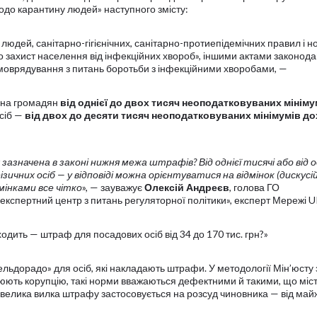
до карантину людей» наступного змісту:
дей, санітарно-гігієнічних, санітарно-протиепідемічних правил і н
захист населення від інфекційних хвороб», іншими актами законода
амоврядування з питань боротьби з інфекційними хворобами, —
 на громадян
від однієї до двох тисяч неоподатковуваних мініму
осіб —
від двох до десяти тисяч неоподатковуваних мінімумів до
 зазначена в законі нижня межа штрафів? Від однієї тисячі або від 
чних осіб — у відповіді можна орієнтуватися на відмінок (дискусій
мінками все чітко
», — зауважує
Олексій Андреєв
, голова ГО
кспертний центр з питань регуляторної політики», експерт Мережі 
ходить — штраф для посадових осіб від 34 до 170 тис. грн?»
ельдорадо» для осіб, які накладають штрафи. У методології Мін’юсту 
юють корупцію, такі норми вважаються дефектними й такими, що міс
 велика вилка штрафу застосовується на розсуд чиновника — від май