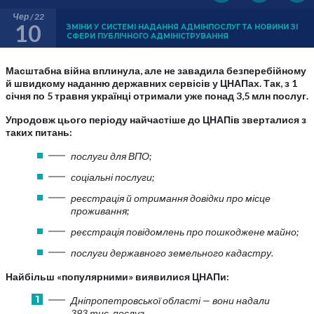
Чер / 22
10
ЗМІНИ У СИСТЕМІ НАДАННЯ АДМІНПОСЛУГ ТА НОВИНИ ЗІ
СФЕРИ ПУБЛІЧНОГО АДМІНІСТРУВАННЯ
Масштабна війна вплинула, але не завадила безперебійному
й швидкому наданню державних сервісів у ЦНАПах. Так, з 1
січня по 5 травня українці отримали уже понад 3,5 млн послуг.
Упродовж цього періоду найчастіше до ЦНАПів зверталися з
таких питань:
послуги для ВПО;
соціальні послуги;
реєстрація й отримання довідки про місце
проживання;
реєстрація повідомлень про пошкоджене майно;
послуги державного земельного кадастру.
Найбільш «популярними» виявилися ЦНАПи:
Дніпропетровської області — вони надали
393 тис. послуг.