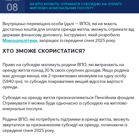
08
ЯК ВПО МОЖУТЬ ОТРИМАТИ СУБСИДІЮ НА ОПЛАТУ
ЖИТЛОВО-КОМУНАЛЬНИХ ПОСЛУГ?
Внутрішньо переміщені особи (далі — ВПО), які не мають
достатньо коштів для оплати оренди житла, зможуть отримати від
держави фінансову допомогу. Інструмент, який розробило
Мінсоцполітики
, запрацює із середини січня 2025 року.
ХТО ЗМОЖЕ СКОРИСТАТИСЯ?
Право на субсидію матимуть родини ВПО, які витрачають на
оренду житла понад 30 % своїх сукупних доходів. Якщо родина
має доходи менші, ніж 2 прожиткових мінімумів на одну особу
(5840 грн), то субсидія покриватиме вищий відсоток вартості
оренди.
Субсидія на оренду житла призначатиметься Пенсійним фондом.
Отримувати її можна буде одночасно із субсидією на житлово-
комунальні послуги.
Родини ВПО, які потребують підтримки в оренді житла, зможуть
звертатися за призначенням субсидії на оренду, починаючи із
середини січня 2025 року.