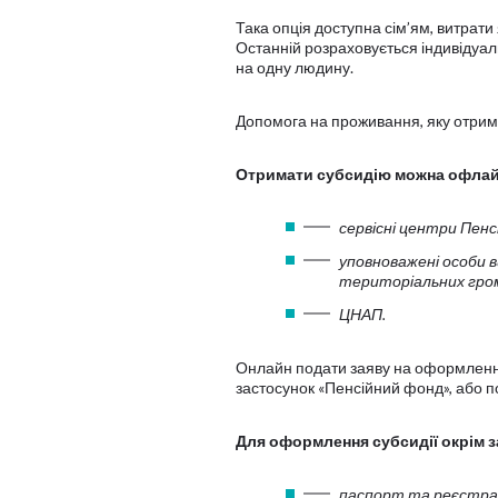
Така опція доступна сім’ям, витрат
Останній розраховується індивідуал
на одну людину.
Допомога на проживання, яку отриму
Отримати субсидію можна офлай
сервісні центри Пенс
уповноважені особи ви
територіальних гро
ЦНАП.
Онлайн подати заяву на оформлення
застосунок «Пенсійний фонд», або по
Для оформлення субсидії окрім 
паспорт та реєстрац