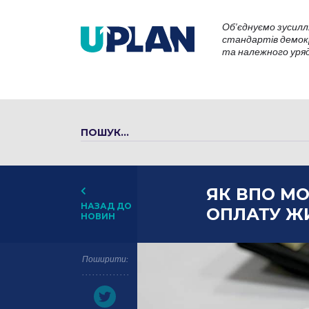
Об’єднуємо зусилл
стандартів демокр
та належного уряду
ЯК ВПО М
НАЗАД ДО
ОПЛАТУ Ж
НОВИН
Поширити: