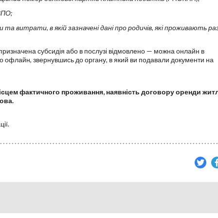
ВПО;
и та витрати, в якій зазначені дані про родичів, які проживають ра
 призначена субсидія або в послузі відмовлено — можна онлайн в
бо офлайн, звернувшись до органу, в який ви подавали документи на
місцем фактичного проживання, наявність договору оренди жит
ова.
ії.