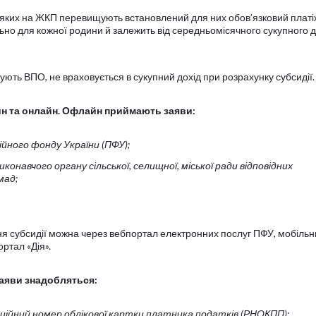
и яких на ЖКП перевищують встановлений для них обов’язковий платі
ьно для кожної родини й залежить від середньомісячного сукупного 
ють ВПО, не враховується в сукупний дохід при розрахунку субсидії.
н та онлайн. Офлайн приймають заяви:
ійного фонду України (ПФУ);
конавчого органу сільської, селищної, міської ради відповідних
мад;
 субсидії можна через вебпортал електронних послуг ПФУ, мобільн
ртал «Дія».
заяви знадобляться:
ійний номер облікової картки платника податків (РНОКПП);