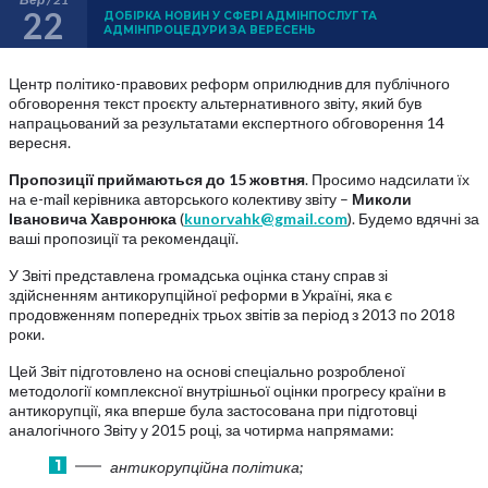
22
ДОБІРКА НОВИН У СФЕРІ АДМІНПОСЛУГ ТА
АДМІНПРОЦЕДУРИ ЗА ВЕРЕСЕНЬ
Центр політико-правових реформ оприлюднив для публічного
обговорення текст проєкту альтернативного звіту, який був
напрацьований за результатами експертного обговорення 14
вересня.
Пропозиції приймаються до 15 жовтня
. Просимо надсилати їх
на e-mail керівника авторського колективу звіту –
Миколи
Івановича Хавронюка
(
kunorvahk@gmail.com
). Будемо вдячні за
ваші пропозиції та рекомендації.
У Звіті представлена громадська оцінка стану справ зі
здійсненням антикорупційної реформи в Україні, яка є
продовженням попередніх трьох звітів за період з 2013 по 2018
роки.
Цей Звіт підготовлено на основі спеціально розробленої
методології комплексної внутрішньої оцінки прогресу країни в
антикорупції, яка вперше була застосована при підготовці
аналогічного Звіту у 2015 році, за чотирма напрямами:
антикорупційна політика;