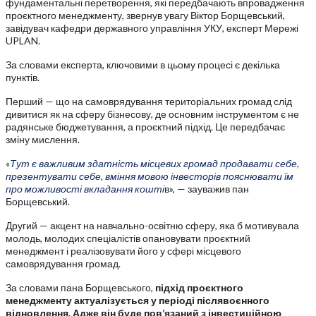
фундаментальні перетворення, які передбачають впровадження
проєктного менеджменту, звернув увагу Віктор Борщевський,
завідувач кафедри державного управління УКУ, експерт Мережі
UPLAN.
За словами експерта, ключовими в цьому процесі є декілька
пунктів.
Перший — що на самоврядування територіальних громад слід
дивитися як на сферу бізнесову, де основним інструментом є не
радянське бюджетування, а проєктний підхід. Це передбачає
зміну мислення.
«
Тут є важливим здатність місцевих громад продавати себе,
презентувати себе, вміння мовою інвесторів пояснювати їм
про можливості вкладання кошті
в», — зауважив пан
Борщевський.
Другий — акцент на навчально-освітню сферу, яка б мотивувала
молодь, молодих спеціалістів опановувати проєктний
менеджмент і реалізовувати його у сфері місцевого
самоврядування громад.
За словами пана Борщевського,
підхід проєктного
менеджменту актуалізується у періоді післявоєнного
відновлення. Адже він буде пов’язаний з інвестиційною