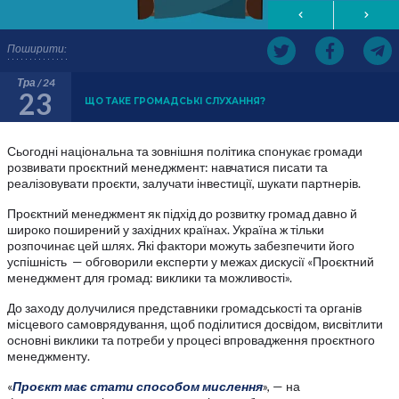
Поширити:
Тра / 24
23
ЩО ТАКЕ ГРОМАДСЬКІ СЛУХАННЯ?
Сьогодні національна та зовнішня політика спонукає громади
розвивати проєктний менеджмент: навчатися писати та
реалізовувати проєкти, залучати інвестиції, шукати партнерів.
Проєктний менеджмент як підхід до розвитку громад давно й
широко поширений у західних країнах. Україна ж тільки
розпочинає цей шлях. Які фактори можуть забезпечити його
успішність — обговорили експерти у межах дискусії «Проєктний
менеджмент для громад: виклики та можливості».
До заходу долучилися представники громадськості та органів
місцевого самоврядування, щоб поділитися досвідом, висвітлити
основні виклики та потреби у процесі впровадження проєктного
менеджменту.
«
Проєкт має стати способом мислення
», — на