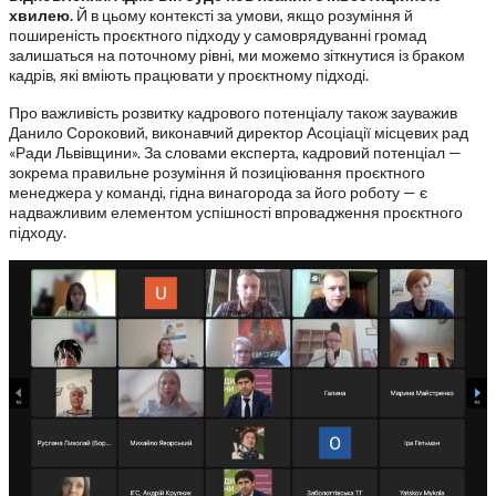
хвилею.
Й в цьому контексті за умови, якщо розуміння й
поширеність проєктного підходу у самоврядуванні громад
залишаться на поточному рівні, ми можемо зіткнутися із браком
кадрів, які вміють працювати у проєктному підході.
Про важливість розвитку кадрового потенціалу також зауважив
Данило Сороковий, виконавчий директор Асоціації місцевих рад
«Ради Львівщини». За словами експерта, кадровий потенціал —
зокрема правильне розуміння й позиціювання проєктного
менеджера у команді, гідна винагорода за його роботу — є
надважливим елементом успішності впровадження проєктного
підходу.