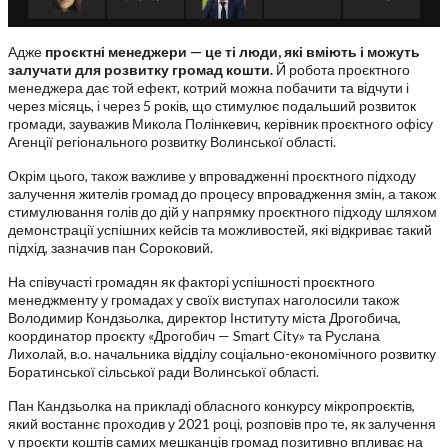
Адже
проєктні менеджери — це ті люди, які вміють і можуть
залучати для розвитку громад кошти.
Й робота проєктного
менеджера дає той ефект, котрий можна побачити та відчути і
через місяць, і через 5 років, що стимулює подальший розвиток
громади, зауважив Микола Полінкевич, керівник проєктного офісу
Агенції регіонального розвитку Волинської області.
Окрім цього, також важливе у впровадженні проєктного підходу
залучення жителів громад до процесу впровадження змін, а також
стимулювання голів до дій у напрямку проєктного підходу шляхом
демонстрації успішних кейсів та можливостей, які відкриває такий
підхід, зазначив пан Сороковий.
На співучасті громадян як факторі успішності проєктного
менеджменту у громадах у своїх виступах наголосили також
Володимир Кондзьолка, директор Інституту міста Дрогобича,
координатор проєкту «Дрогобич — Smart City» та Руслана
Лихолай, в.о. начальника відділу соціально-економічного розвитку
Боратинської сільської ради Волинської області.
Пан Кандзьолка на прикладі обласного конкурсу мікропроєктів,
який востаннє проходив у 2021 році, розповів про те, як залучення
у проєкти коштів самих мешканців громад позитивно впливає на