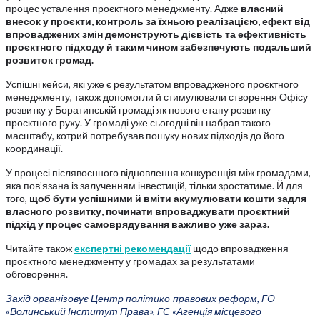
процес усталення проєктного менеджменту. Адже
власний
внесок у проєкти, контроль за їхньою реалізацією, ефект від
впроваджених змін демонструють дієвість та ефективність
проєктного підходу й таким чином забезпечують подальший
розвиток громад.
Успішні кейси, які уже є результатом впровадженого проєктного
менеджменту, також допомогли й стимулювали створення Офісу
розвитку у Боратинській громаді як нового етапу розвитку
проєктного руху. У громаді уже сьогодні він набрав такого
масштабу, котрий потребував пошуку нових підходів до його
координації.
У процесі післявоєнного відновлення конкуренція між громадами,
яка пов’язана із залученням інвестицій, тільки зростатиме. Й для
того,
щоб бути успішними й вміти акумулювати кошти задля
власного розвитку, починати впроваджувати проєктний
підхід у процес самоврядування важливо уже зараз.
Читайте також
експертні рекомендації
щодо впровадження
проєктного менеджменту у громадах за результатами
обговорення.
Захід організовує Центр політико-правових реформ, ГО
«Волинський Інститут Права», ГС «Агенція місцевого