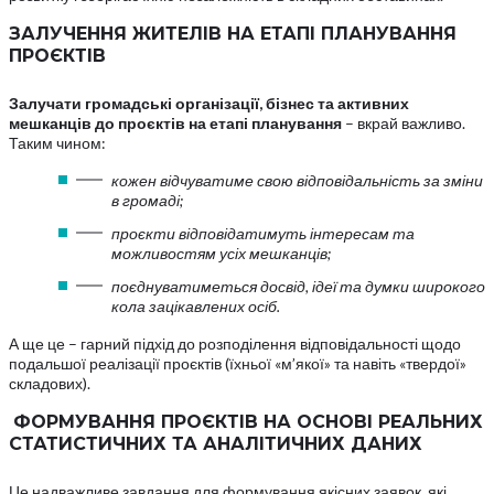
ЗАЛУЧЕННЯ ЖИТЕЛІВ НА ЕТАПІ ПЛАНУВАННЯ
ПРОЄКТІВ
Залучати громадські організації, бізнес та активних
мешканців до проєктів на етапі планування
– вкрай важливо.
Таким чином:
кожен відчуватиме свою відповідальність за зміни
в громаді;
проєкти відповідатимуть інтересам та
можливостям усіх мешканців;
поєднуватиметься досвід, ідеї та думки широкого
кола зацікавлених осіб.
А ще це – гарний підхід до розподілення відповідальності щодо
подальшої реалізації проєктів (їхньої «м’якої» та навіть «твердої»
складових).
ФОРМУВАННЯ ПРОЄКТІВ НА ОСНОВІ РЕАЛЬНИХ
СТАТИСТИЧНИХ ТА АНАЛІТИЧНИХ ДАНИХ
Це надважливе завдання для формування якісних заявок, які