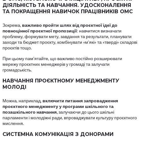
ДІЯЛЬНІСТЬ ТА НАВЧАННЯ. УДОСКОНАЛЕННЯ
ТА ПОКРАЩЕННЯ НАВИЧОК ПРАЦІВНИКІВ ОМС
Зокрема,
важливо
пройти шлях від проєктної ідеї до
повноцінної проєктної пропозиції
: навчитися визначати
проблему, формувати мету, завдання та результати, планувати
заходи та бюджет проєкту, комбінувати «м’які» та «тверді» складові
проєктів тощо.
При цьому пам’ятайте, що важливо постійно розширювати
мережу проєктних менеджерів у громаді та залучати
громадськість.
НАВЧАННЯ ПРОЄКТНОМУ МЕНЕДЖМЕНТУ
МОЛОДІ
Можна, наприклад,
включити питання запровадження
проєктного менеджменту у програми шкільного та
позашкільного навчання,
залучаючи до цього шкільні
парламенти і молодіжні ради, впроваджувати культуру проєктного
мислення.
СИСТЕМНА КОМУНІКАЦІЯ З ДОНОРАМИ