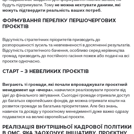
будуть підтримувати. Тому
не можна нехтувати даними, які
можуть підтвердити реальність ваших потреб.
ФОРМУВАННЯ ПЕРЕЛІКУ ПЕРШОЧЕРГОВИХ
ПРОЄКТІВ
Відсутність стратегічних пріоритетів призводить до
розпорошеності зусиль та невпевненості в досягненні результатів.
Відсутність стратегічного бачення, особливо серед керівництва
громад, призводить до постійного гасіння пожеж або подачі на всі
проєкти одночасно.
СТАРТ – З НЕВЕЛИКИХ ПРОЄКТІВ
Виграють ті громади, які почали впроваджувати проєктний
менеджмент ще «вчора»
, навчилися реалізовувати проєкти від
ідеї до фінального звітування. Сьогодні громади отримали доступ
до багатьох європейських фондів, де можна отримати кошти на
розвиток громади за багатьма пріоритетами. Але без знань,
навичок та досвіду у проєктному менеджменті дуже важко одразу
подаватися на великі європейські проєкти.
РЕАЛІЗАЦІЯ ВНУТРІШНЬОЇ КАДРОВОЇ ПОЛІТИКИ
В ОМС, ЯКА ЗАОХОЧУЄ ІНІЦІАТИВУ, ПРОЄКТНУ