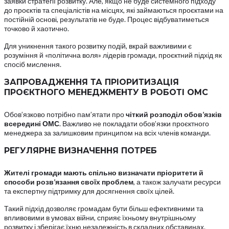
заявки стратегії розвитку. Але, якщо не буде системного підходу
до проєктів та спеціалістів на місцях, які займаються проєктами на
постійній основі, результатів не буде. Процес відбуватиметься
точково й хаотично.
Для уникнення такого розвитку подій, вкрай важливими є
розуміння й «політична воля» лідерів громади, проєктний підхід як
спосіб мислення.
З
АПРОВАДЖЕННЯ ТА ПРІОРИТИЗАЦІЯ
ПРОЄКТНОГО МЕНЕДЖМЕНТУ В РОБОТІ ОМС
Обов’язково потрібно пам’ятати про
чіткий розподіл обов’язків
всередині ОМС
. Важливо не покладати обов’язки проєктного
менеджера за залишковим принципом на всіх членів команди.
РЕГУЛЯРНЕ ВИЗНАЧЕННЯ ПОТРЕБ
Жителі громади мають спільно визначати пріоритети й
способи розв’язання своїх проблем
, а також залучати ресурси
та експертну підтримку для досягнення своїх цілей.
Такий підхід дозволяє громадам бути більш ефективними та
впливовими в умовах війни, сприяє їхньому внутрішньому
розвитку і зберігає їхню незалежність в складних обставинах.