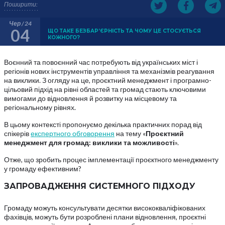
Поширити:
Чер / 24
04
ЩО ТАКЕ БЕЗБАР’ЄРНІСТЬ ТА ЧОМУ ЦЕ СТОСУЄТЬСЯ
КОЖНОГО?
Воєнний та повоєнний час потребують від українських міст і
регіонів нових інструментів управління та механізмів реагування
на виклики. З огляду на це, проєктний менеджмент і програмно-
цільовий підхід на рівні областей та громад стають ключовими
вимогами до відновлення й розвитку на місцевому та
регіональному рівнях.
В цьому контексті пропонуємо декілька практичних порад від
спікерів
експертного обговорення
на тему «
Проєктний
менеджмент для громад: виклики та можливості
».
Отже, що зробить процес імплементації проєктного менеджменту
у громаду ефективним?
ЗАПРОВАДЖЕННЯ СИСТЕМНОГО ПІДХОДУ
Громаду можуть консультувати десятки висококваліфікованих
фахівців, можуть бути розроблені плани відновлення, проєктні