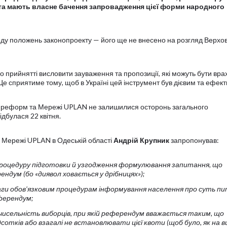
 та мають власне бачення запровадження цієї форми народного
оду положень законопроекту — його ще не внесено на розгляд Верхо
о прийнятті висловити зауваження та пропозиції, які можуть бути вра
е сприятиме тому, щоб в Україні цей інструмент був дієвим та ефек
х реформ та Мережі UPLAN не залишилися осторонь загального
дбулася 22 квітня.
 Мережі UPLAN в Одеській області
Андрій Крупник
запропонував:
роцедуру підготовки й узгодження формулювання запитання, що
ндум (бо «диявол ховається у дрібницях»);
аги обов’язковим процедурам інформування населення про суть пи
еферендум;
исельність виборців, при якій референдум вважається таким, що
відсотків або взагалі не встановлювати цієї квоти (щоб було, як на в