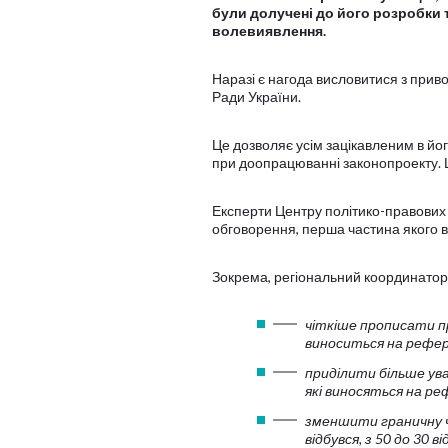
були долучені до його розробки
волевиявлення.
Наразі є нагода висловитися з прив
Ради України.
Це дозволяє усім зацікавленим в йог
при доопрацюванні законопроекту. Ц
Експерти Центру політико-правови
обговорення, перша частина якого ві
Зокрема, регіональний координатор
чіткіше прописати п
виноситься на рефере
приділити більше ув
які виносяться на р
зменшити граничну ч
відбувся, з 50 до 30 