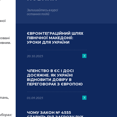
Залишайтесь в курсі
останніх подій
вної
ЄВРОІНТЕГРАЦІЙНИЙ ШЛЯХ
ховані
ПІВНІЧНОЇ МАКЕДОНІЇ:
УРОКИ ДЛЯ УКРАЇНИ
тивним.
20.10.2025
ЧЛЕНСТВО В ЄС І ДОСІ
ДОСЯЖНЕ. ЯК УКРАЇНІ
ВІДНОВИТИ ДОВІРУ В
ПЕРЕГОВОРАХ З ЄВРОПОЮ
тань,
01.09.2025
ЧОМУ ЗАКОН № 4555
иборах: