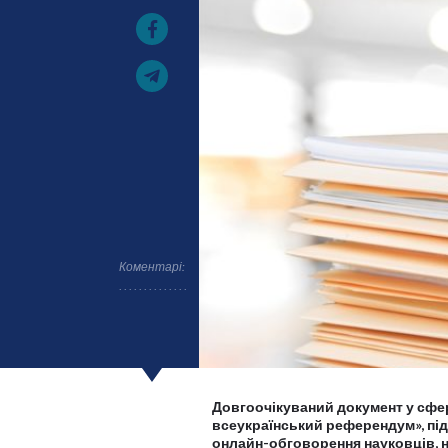
Коментарі:
Довгоочікуваний документ у сфер
всеукраїнський референдум», пі
онлайн-обговорення науковців, на