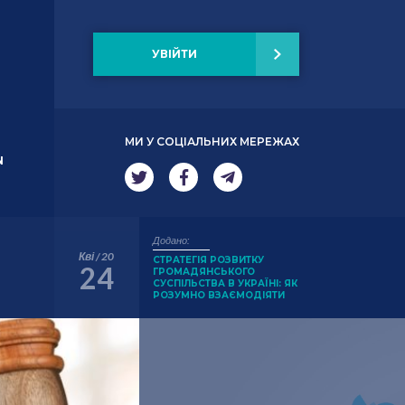
УВІЙТИ
МИ У СОЦІАЛЬНИХ МЕРЕЖАХ
N
Додано:
Кві / 20
СТРАТЕГІЯ РОЗВИТКУ
24
ГРОМАДЯНСЬКОГО
СУСПІЛЬСТВА В УКРАЇНІ: ЯК
РОЗУМНО ВЗАЄМОДІЯТИ