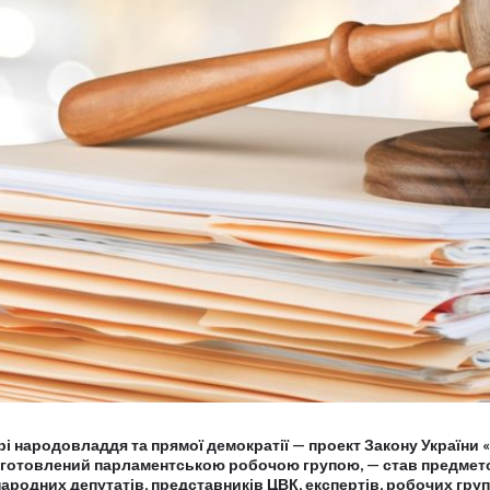
і народовладдя та прямої демократії — проект Закону України 
дготовлений парламентською робочою групою, — став предмет
родних депутатів, представників ЦВК, експертів, робочих груп,