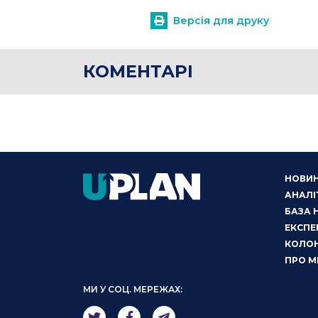
Версія для друку
КОМЕНТАРІ
НОВИ
АНАЛІ
БАЗА 
ЕКСПЕ
КОЛОН
ПРО М
МИ У СОЦ. МЕРЕЖАХ: