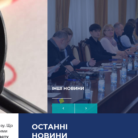
ІНШІ НОВИНИ
ОСТАННІ
зу. Що
ними
НОВИНИ
асту