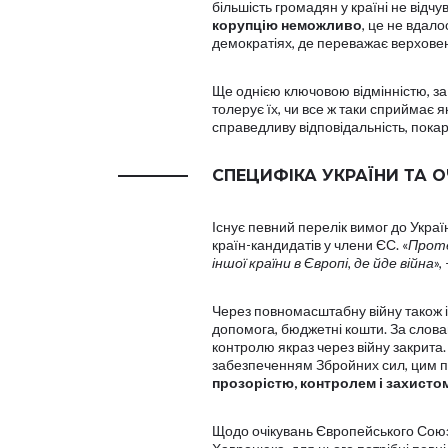
більшість громадян у країні не відчу
корупцію неможливо
, це не вдало
демократіях, де переважає верховен
Ще однією ключовою відмінністю, за
толерує їх, чи все ж таки сприймає я
справедливу відповідальність, пока
СПЕЦИФІКА УКРАЇНИ ТА О
Існує певний перелік вимог до Украї
країн-кандидатів у члени ЄС. «
Проте
іншої країни в Європі, де йде війна
»,
Через повномасштабну війну також 
допомога, бюджетні кошти. За словам
контролю якраз через війну закрита.
забезпеченням Збройних сил, цим п
прозорістю, контролем і захист
Щодо очікувань Європейського Союзу