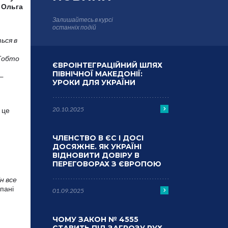
Р
Ольга
Залишайтесь в курсі
останніх подій
ься в
 Тобто
ЄВРОІНТЕГРАЦІЙНИЙ ШЛЯХ
ПІВНІЧНОЇ МАКЕДОНІЇ:
 —
УРОКИ ДЛЯ УКРАЇНИ
20.10.2025
 це
ЧЛЕНСТВО В ЄС І ДОСІ
ДОСЯЖНЕ. ЯК УКРАЇНІ
ВІДНОВИТИ ДОВІРУ В
ПЕРЕГОВОРАХ З ЄВРОПОЮ
ін все
 пані
01.09.2025
ЧОМУ ЗАКОН № 4555