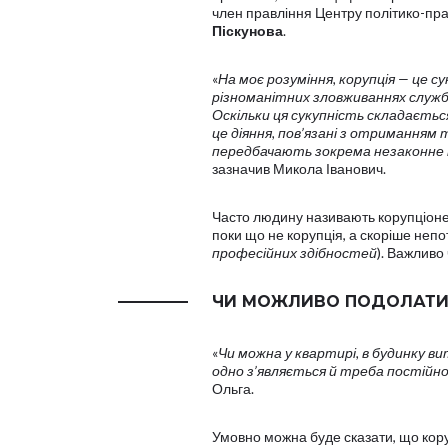
член правління Центру політико-п
Піскунова
.
«
На моє розуміння, корупція — це 
різноманітних зловживаннях служ
Оскільки ця сукупність складаєтьс
це діяння, пов’язані з отриманням 
передбачають зокрема незаконне 
зазначив Микола Іванович.
Часто людину називають корупціонер
поки що не корупція, а скоріше непо
професійних здібностей
). Важливо
ЧИ МОЖЛИВО ПОДОЛАТИ
«
Чи можна у квартирі, в будинку вит
одно з’являється й треба постійно
Ольга.
Умовно можна буде сказати, що кору