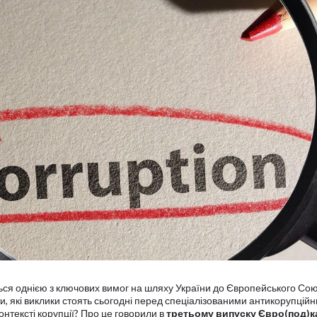
я однією з ключових вимог на шляху України до Європейського Сою
ти, які виклики стоять сьогодні перед спеціалізованими антикорупцій
онтексті корупції? Про це говорили в
третьому випуску Євро(под)к