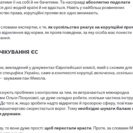
ватиме її на собі й не бачитиме. Та насправді
абсолютно подолати
ся досі жодній країні й не вдасться. Навіть у найбільш розвинених
ство права, корупційні прояви все одно виникають.
 словами експертки, є те,
як суспільство реагує на корупційні про
к відхилення від норми, як прояв поведінки, за яку особа має понести
рання.
ЧІКУВАННЯ ЄС
ни, викладений у документах Європейської комісії, який є схожим для 
 специфіка України, саме в контексті корупції, величезна, оскільк
 — зауважив пан Микола.
існують проблеми з контролем за тим, як витрачаються міжнародна
и Ольги Піскунової, це дуже складно робити, оскільки частина інстр
 До того ж, якщо зробити надто відкритою й прозорою сферу, пов’язан
ершочергово скористається ворог. Тому
необхідно шукати баланс 
ом держави
.
, то вони дуже прості:
щоб перестали красти
. Проте, за словами 