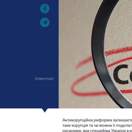
Коментарі:
Антикорупційна реформа залишаєтьс
таке корупція та чи можна її подола
органами, яка специфіка України в к