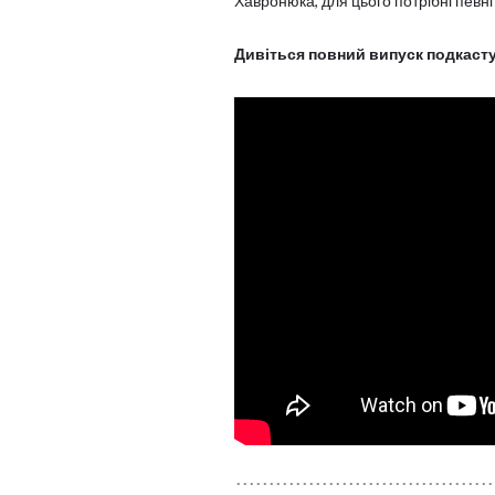
Хавронюка, для цього потрібні певні
Дивіться повний випуск подкаст