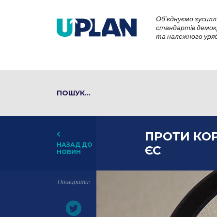
Об’єднуємо зусилл
стандартів демокр
та належного уряду
ПРОТИ КОР
НАЗАД ДО
ЄС
НОВИН
Поширити: