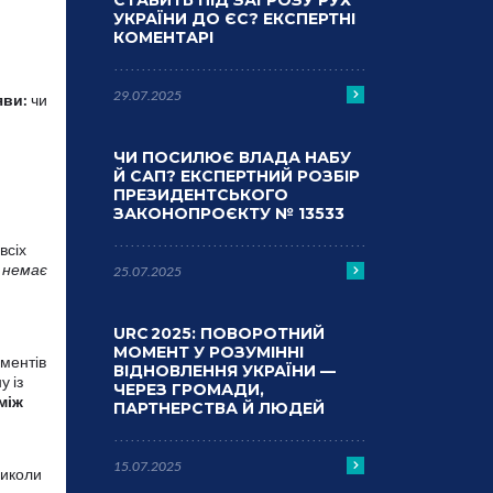
СТАВИТЬ ПІД ЗАГРОЗУ РУХ
УКРАЇНИ ДО ЄС? ЕКСПЕРТНІ
КОМЕНТАРІ
29.07.2025
яви:
чи
ЧИ ПОСИЛЮЄ ВЛАДА НАБУ
Й САП? ЕКСПЕРТНИЙ РОЗБІР
ПРЕЗИДЕНТСЬКОГО
ЗАКОНОПРОЄКТУ № 13533
всіх
и немає
25.07.2025
URC 2025: ПОВОРОТНИЙ
МОМЕНТ У РОЗУМІННІ
ументів
ВІДНОВЛЕННЯ УКРАЇНИ —
у із
ЧЕРЕЗ ГРОМАДИ,
між
ПАРТНЕРСТВА Й ЛЮДЕЙ
15.07.2025
Миколи