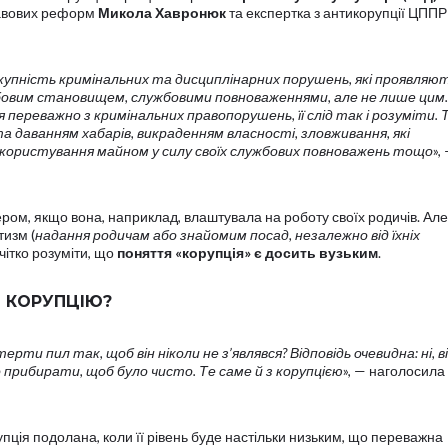
равових реформ
Микола Хавронюк
та експертка з антикорупції ЦПП
сукупність кримінальних та дисциплінарних порушень, які проявляют
бовим становищем, службовими повноваженнями, але не лише цим.
я переважно з кримінальних правопорушень, її слід так і розуміти.
та даванням хабарів, викраденням власності, зловживання, які
користування майном у силу своїх службових повноважень тощо
»,
ом, якщо вона, наприклад, влаштувала на роботу своїх родичів. Але
тизм (
надання родичам або знайомим посад, незалежно від їхніх
 чітко розуміти, що
поняття «корупція» є досить вузьким
.
 КОРУПЦІЮ?
ерти пил так, щоб він ніколи не з’являвся? Відповідь очевидна: ні, в
 прибирати, щоб було чисто. Те саме й з корупцією
», — наголосила
пція подолана, коли її рівень буде настільки низьким, що переважна