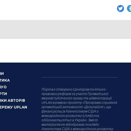
НИ
ТИКА
НУО
Портал створено Центром політико-
РТИ
правових реформ за участі Громадської
мережі публічного права та адміністрації
КИ АВТОРІВ
UPLAN в рамках проєкту «Програма сприяння
громадській активності «Долучайся!», що
ЕРЕЖУ UPLAN
фінансується Агентством США з
міжнародного розвитку (USAID) та
здійснюється Pact в Україні. Зміст
матеріалів не відображає погляди
Агентства США з міжнародного розвитку