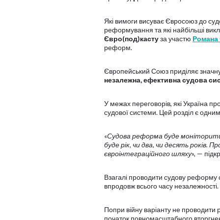
Які вимоги висуває Євросоюз до суд
реформування та які найбільші викл
Євро(под)касту
за участю
Романа
реформ.
Європейський Союз приділяє значну
незалежна, ефективна судова си
У межах переговорів, які Україна пр
судової системи. Цей розділ є одн
«
Судова реформа буде моніторитися
буде рік, чи два, чи десять років.
євроінтеграційного шляху
», — підк
Взагалі проводити судову реформу с
впродовж всього часу незалежності.
Попри війну варіанту не проводити ре
початок повномасштабного вторгнен