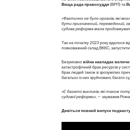
Вища рада правосуддя
(ВРП) та
В
«
Фактично не було органів, які мо
бути призначений, переведений, зв
судова реформа мала продовжува
Так на початку 2023 року вдалося в
повноважний склад ВККС, запустити 
Безумовно
війна накладає величе
катастрофічний брак ресурсів у сист
брак людей також зі зрозумілих при
багатьох із них зруйновані, багато су
«
Є багато викликів, які також пот
судової реформи
», — зауважив Ром
Дивіться повний випуск подкаст