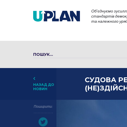
Об’єднуємо зусилл
стандартів демокр
та належного уряду
СУДОВА РЕ
НАЗАД ДО
(НЕ)ЗДІЙС
НОВИН
Поширити: