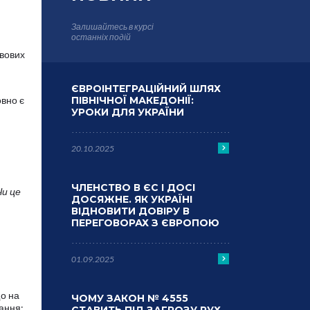
Залишайтесь в курсі
останніх подій
авових
ЄВРОІНТЕГРАЦІЙНИЙ ШЛЯХ
овно є
ПІВНІЧНОЇ МАКЕДОНІЇ:
УРОКИ ДЛЯ УКРАЇНИ
20.10.2025
ЧЛЕНСТВО В ЄС І ДОСІ
Чи це
ДОСЯЖНЕ. ЯК УКРАЇНІ
ВІДНОВИТИ ДОВІРУ В
ПЕРЕГОВОРАХ З ЄВРОПОЮ
01.09.2025
що на
ЧОМУ ЗАКОН № 4555
ання: