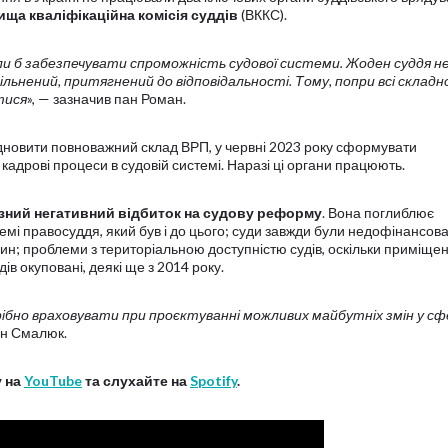
ища кваліфікаційна комісія суддів
(ВККС).
гли б забезпечувати спроможність судової системи. Жоден суддя не
ільнений, притягнений до відповідальності. Тому, попри всі складн
тися
», — зазначив пан Роман.
ідновити повноважний склад ВРП, у червні 2023 року сформувати
кадрові процеси в судовій системі. Наразі ці органи працюють.
зний негативний відбиток на судову реформу
. Вона поглиблює
емі правосуддя, який був і до цього; суди завжди були недофінансова
чин; проблеми з територіальною доступністю судів, оскільки приміще
дів окуповані, деякі ще з 2014 року.
рібно враховувати при проєктуванні можливих майбутніх змін у сф
ан Смалюк.
у на
YouTube
та слухайте на
Spotify
.