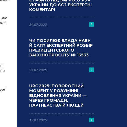
СТАВИТЬ ПІД ЗАГРОЗУ РУХ
УКРАЇНИ ДО ЄС? ЕКСПЕРТНІ
КОМЕНТАРІ
 міг
ощі
29.07.2025
ЧИ ПОСИЛЮЄ ВЛАДА НАБУ
Й САП? ЕКСПЕРТНИЙ РОЗБІР
ПРЕЗИДЕНТСЬКОГО
ЗАКОНОПРОЄКТУ № 13533
ні;
25.07.2025
ння
URC 2025: ПОВОРОТНИЙ
ері
МОМЕНТ У РОЗУМІННІ
ВІДНОВЛЕННЯ УКРАЇНИ —
ЧЕРЕЗ ГРОМАДИ,
ПАРТНЕРСТВА Й ЛЮДЕЙ
15.07.2025