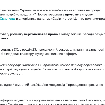
ової системи України, як повномасштабна війна впливає на процес
ики потрібно подолати? Про це говорили в
другому випуску
 Смалюка
, в.о. керівника напряму «Судівництво» Центру політико-пр
 увагу розвитку
верховенства права
. Складовою цієї засади безум
стема
.
оводить з ЄС, є розділ 23, присвячений, зокрема, питанням діяльності
им зі складових кластеру фундаментальних реформ.
 з боку офіційних осіб ЄС протягом всього періоду переговорів. 
 Провал цієї реформи в Україні фактично призведе до зупинки нашого
реслив експерт.
кладно й в мирний час. Україна має досвід її проведення практично
форму, відкласти її з аргументами «не на часі» не було. Річ у тому, 
ня в Україні не працювали два ключових органи суддівського врядув