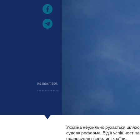
Коментарі:
Україна неухильно рухається шляхом 
судова реформа. Від її успішності з
правосуддя всередині країни.