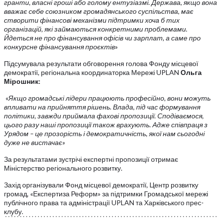
гранти, власні гроші або голому ентузіазмі. Держава, якщо вона
вважає себе союзником громадянського суспільства, має
створити фінансові механізми підтримки хоча б тих
організацій, які займаються конкретними проблемами.
Йдеться не про фінансування офісів чи зарплат, а саме про
конкурсне фінансування проєктів
»
Підсумувала результати обговорення голова Фонду місцевої
демократії, регіональна координаторка Мережі UPLAN
Ольга
Мірошник:
«
Якщо громадські лідери працюють професійно, вони можуть
впливати на прийняття рішень. Влада, під час формування
політики, завжди приймала фахові пропозиції. Сподіваємося,
цього разу наші пропозиції також врахують. Адже співпраця з
Урядом – це прозорість і демократичність, якої нам сьогодні
дуже не вистачає»
За результатами зустрічі експертні пропозиції отримає
Міністерство регіонального розвитку.
Захід організували Фонд місцевої демократії, Центр розвитку
громад, «Експертиза Реформ» за підтримки Громадської мережі
публічного права та адміністрації UPLAN та Харківського прес-
клубу.