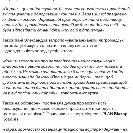
«
Перше – це оподаткування діяльності громадських організацій,
які працюють з донорськими коштами. Зараз ми всі працюємо
як фізичні особи-підприємці. Я пропоную змінити податкову
ставку для громадських організацій як для юридичних осіб – що
буде відповідати ставці фізичних осіб-підприємців
».
Також пані Олександра запропонувала механізм, як громадські
організації можуть впливати на владу і нести за це
відповідальність перед суспільством.
«
Коли ми говоримо про налагодження нашої комунікації з
владою, ми повинні говорити про два суб’єкти, їхні права та
обов’язки. Як можна впливати хоча б на місцеву владу? Треба
внести зміни до Закону «Про місцеві вибори» – так, щоб
суб’єктами виборчого права стали громадські організації, щоб
вони мали право бути обраними, пропонувати своїх кандидатів
на рівні політичних партій
» – говорить експертка.
Також на обговорені пролунала думка про можливість
фінансування державою окремих проєктів, які пропонують
громадські організації. Її висловив експерт Мережі UPLAN
Віктор
Козоріз
:
«
Наразі громадські організації працюють всупереч державі – на