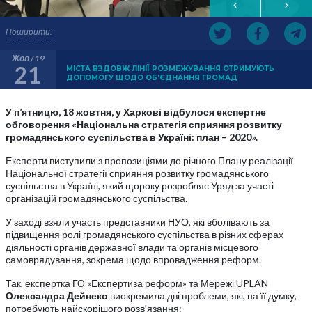
Поширити:
Жов / 19
21
МІСТА ВЗДОВЖ ЛІНІЇ РОЗМЕЖУВАННЯ ОТРИМУЮТЬ
ДОПОМОГУ ЩОДО ОБ’ЄДНАННЯ ГРОМАД
У п’ятницю, 18 жовтня, у Харкові відбулося експертне
обговорення «Національна стратегія сприяння розвитку
громадянського суспільства в Україні: план – 2020».
Експерти виступили з пропозиціями до річного Плану реалізації
Національної стратегії сприяння розвитку громадянського
суспільства в Україні, який щороку розробляє Уряд за участі
організацій громадянського суспільства.
У заході взяли участь представники НУО, які вболівають за
підвищення ролі громадянського суспільства в різних сферах
діяльності органів державної влади та органів місцевого
самоврядування, зокрема щодо впровадження реформ.
Так, експертка ГО «Експертиза реформ» та Мережі UPLAN
Олександра Дейнеко
виокремила дві проблеми, які, на її думку,
потребують найскорішого розв’язання: