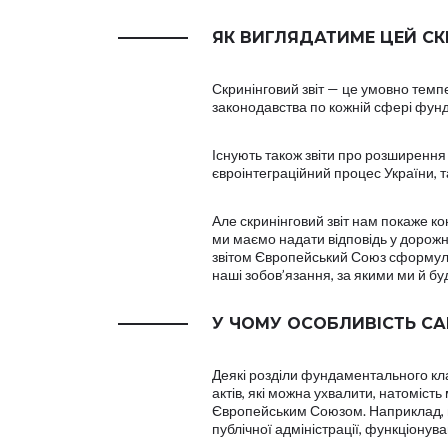
ЯК ВИГЛЯДАТИМЕ ЦЕЙ СК
Скринінговий звіт — це умовно темпе
законодавства по кожній сфері фун
Існують також звіти про розширення 
євроінтеграційний процес України, та
Але скринінговий звіт нам покаже конк
ми маємо надати відповідь у дорожн
звітом Європейський Союз сформулює
наші зобов’язання, за якими ми й бу
У ЧОМУ ОСОБЛИВІСТЬ С
Деякі розділи фундаментального кла
актів, які можна ухвалити, натомість
Європейським Союзом. Наприклад, ц
публічної адміністрації, функціонув