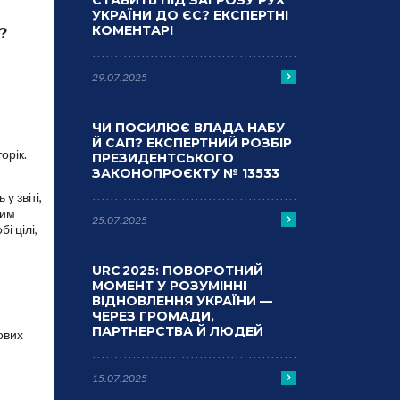
СТАВИТЬ ПІД ЗАГРОЗУ РУХ
УКРАЇНИ ДО ЄС? ЕКСПЕРТНІ
КОМЕНТАРІ
І?
29.07.2025
ЧИ ПОСИЛЮЄ ВЛАДА НАБУ
Й САП? ЕКСПЕРТНИЙ РОЗБІР
орік.
ПРЕЗИДЕНТСЬКОГО
ЗАКОНОПРОЄКТУ № 13533
у звіті,
вим
25.07.2025
і цілі,
URC 2025: ПОВОРОТНИЙ
МОМЕНТ У РОЗУМІННІ
ВІДНОВЛЕННЯ УКРАЇНИ —
ЧЕРЕЗ ГРОМАДИ,
ПАРТНЕРСТВА Й ЛЮДЕЙ
ових
15.07.2025