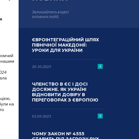
Залишайтесь в курсі
останніх подій
я
ЄВРОІНТЕГРАЦІЙНИЙ ШЛЯХ
ПІВНІЧНОЇ МАКЕДОНІЇ:
УРОКИ ДЛЯ УКРАЇНИ
айомчий
, нашим
20.10.2025
024
чала
ЧЛЕНСТВО В ЄС І ДОСІ
ДОСЯЖНЕ. ЯК УКРАЇНІ
ВІДНОВИТИ ДОВІРУ В
ацією,
ПЕРЕГОВОРАХ З ЄВРОПОЮ
були на
то
01.09.2025
ЧОМУ ЗАКОН № 4555