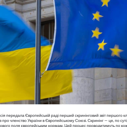
ісія передала Європейській раді перший скринінговий звіт першого к
 про членство України в Європейському Союзі. Скринінг — це, по суті
авового поля європейським нормам. Цей процес проводитимуть по ко