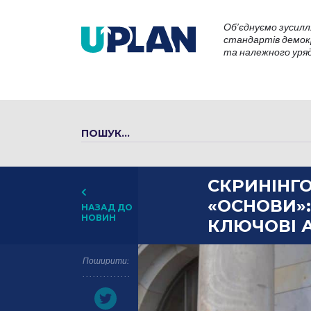
Об’єднуємо зусилл
стандартів демокр
та належного уряду
СКРИНІНГ
«ОСНОВИ»:
НАЗАД ДО
НОВИН
КЛЮЧОВІ 
Поширити: