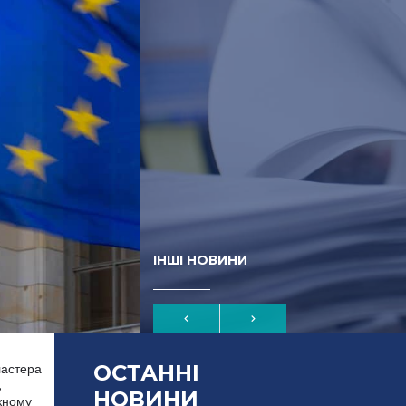
ІНШІ НОВИНИ
ОСТАННІ
ластера
,
НОВИНИ
жному