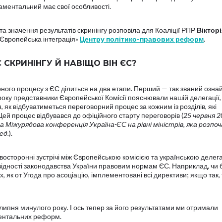
аментальний має свої особливості.
а значення результатів скринінгу розповіла для Коаліції РПР
Вікторі
«Європейська інтеграція»
Центру політико-правових реформ
.
 СКРИНІНГУ Й НАВІЩО ВІН ЄС?
ного процесу з ЄС ділиться на два етапи. Перший — так званий озн
 року представники Європейської Комісії пояснювали нашій делегації
, як відбуватиметься переговорний процес за кожним із розділів, які
Цей процес відбувався до офіційного старту переговорів (
25 червня 2
 Міжурядова конференція Україна-ЄС на рівні міністрів, яка розпо
ед.
).
двосторонні зустрічі між Європейською комісією та українською делег
відності законодавства України правовим нормам ЄС. Наприклад, чи 
, як от Угода про асоціацію, імплементовані всі директиви; якщо так, 
 липня минулого року. І ось тепер за його результатами ми отримали
ментальних реформ.