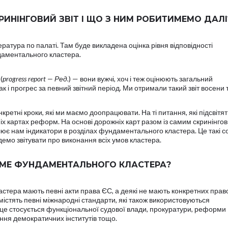
РИНІНГОВИЙ ЗВІТ І ЩО З НИМ РОБИТИМЕМО ДАЛ
ратура по палаті. Там буде викладена оцінка рівня відповідності
даментального кластера.
(
progress report — Ред.
) — вони вужчі, хоч і теж оцінюють загальний
к і прогрес за певний звітний період. Ми отримали такий звіт восени т
ретні кроки, які ми маємо доопрацювати. На ті питання, які підсвітять 
іх картах реформ. На основі дорожніх карт разом із самим скринінго
 нам індикатори в розділах фундаментального кластера. Це такі соб
демо звітувати про виконання всіх умов кластера.
АМЕ ФУНДАМЕНТАЛЬНОГО КЛАСТЕРА?
стера мають певні акти права ЄС, а деякі не мають конкретних прав
 містять певні міжнародні стандарти, які також використовуються
е стосується функціональної судової влади, прокуратури, реформи
ання демократичних інститутів тощо.