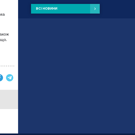
ВСІ НОВИНИ
ама
також
ощо.