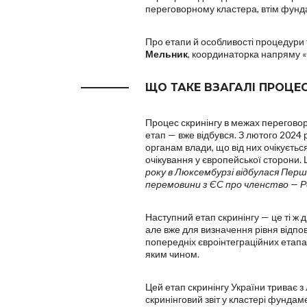
переговорному кластера, втім фунд
Про етапи й особливості процедури т
Мельник
, координаторка напряму 
ЩО ТАКЕ ВЗАГАЛІ ПРОЦЕС
Процес скринінгу в межах переговор
етап — вже відбувся. З лютого 2024
органам влади, що від них очікується
очікування у європейської сторони. 
року в Люксембурзі відбулася Перша
перемовини з ЄС про членство — Р
Наступний етап скринінгу — це ті ж 
але вже для визначення рівня відпо
попередніх євроінтеграційних етапах
яким чином.
Цей етап скринінгу України триває з
скринінговий звіт у кластері фунда