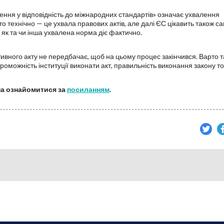
дення у відповідність до міжнародних стандартів» означає ухвалення
о технічно — це ухвала правових актів, але далі ЄС цікавить також с
 як та чи інша ухвалена норма діє фактично.
ивного акту не передбачає, щоб на цьому процес закінчився. Варто 
роможність інституції виконати акт, правильність виконання закону т
на ознайомитися за
посиланням
.