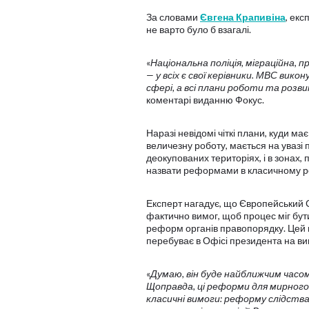
За словами
Євгена Крапивіна
, екс
не варто було б взагалі.
«
Національна поліція, міграційна, 
— у всіх є свої керівники. МВС вико
сфері, а всі плани роботи та розви
коментарі виданню Фокус.
Наразі невідомі чіткі плани, куди м
величезну роботу, мається на увазі
деокупованих територіях, і в зонах, 
назвати реформами в класичному ро
Експерт нагадує, що Європейський С
фактично вимог, щоб процес міг бу
реформ органів правопорядку. Цей п
перебуває в Офісі президента на ви
«
Думаю, він буде найближчим часом
Щоправда, ці реформи для мирного ч
класичні вимоги: реформу слідства