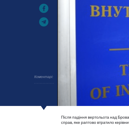
Коментарі:
Після падіння вертольота над Брова
справ, яке раптово втратило керівник