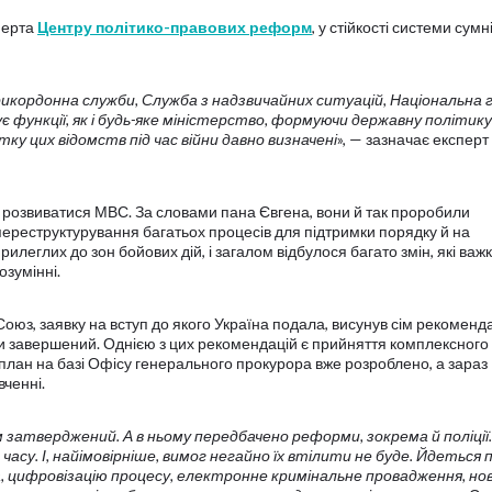
перта
Центру політико-правових реформ
, у стійкості системи сум
прикордонна служби, Служба з надзвичайних ситуацій, Національна 
нує функції, як і будь-яке міністерство, формуючи державну політику 
тку цих відомств під час війни давно визначені
», — зазначає експерт
ає розвиватися МВС. За словами пана Євгена, вони й так проробили
 переструктурування багатьох процесів для підтримки порядку й на
прилеглих до зон бойових дій, і загалом відбулося багато змін, які важ
зумінні.
оюз, заявку на вступ до якого Україна подала, висунув сім рекоменда
ти завершений. Однією з цих рекомендацій є прийняття комплексного
лан на базі Офісу генерального прокурора вже розроблено, а зараз
вченні.
 затверджений. А в ньому передбачено реформи, зокрема й поліції.
асу. І, найімовірніше, вимог негайно їх втілити не буде. Йдеться 
, цифровізацію процесу, електронне кримінальне провадження, но