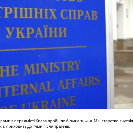
рами в передмісті Києва пройшло більше тижня. Міністерство внутрі
ів, приходить до тями після трагедії.