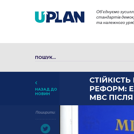
Об’єднуємо зусилл
стандартів демокр
та належного уряду
СТІЙКІСТ
РЕФОРМ: 
НАЗАД ДО
НОВИН
МВС ПІСЛЯ
Поширити: