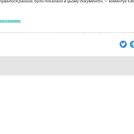
вучувалося раніше, було показано в цьому документі
», — коментує Єв
силанням
.