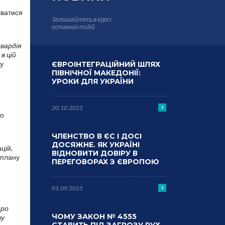
ніватися
Залишайтесь в курсі
останніх подій
гвардія
в цій
 у
ЄВРОІНТЕГРАЦІЙНИЙ ШЛЯХ
ПІВНІЧНОЇ МАКЕДОНІЇ:
УРОКИ ДЛЯ УКРАЇНИ
20.10.2025
ко
ЧЛЕНСТВО В ЄС І ДОСІ
ДОСЯЖНЕ. ЯК УКРАЇНІ
цій,
ВІДНОВИТИ ДОВІРУ В
 плану
ПЕРЕГОВОРАХ З ЄВРОПОЮ
01.09.2025
про
ЧОМУ ЗАКОН № 4555
ву