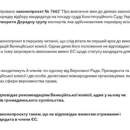
стровано
законопроєкт № 7662
“Про внесення змін до деяких закон
орядку відбору кандидатур на посаду судді Конституційного Суду Укр
творити Дорадчу групу
експертів, яка здійснюватиме перевірку всіх
конопроєкт в першому читанні, що слід вітати як перший крок до вик
цій Венеційської комісії. Однак деякі його положення не відповідаю
, а тому загрожують виконанню вимог ЄС щодо статусу кандидата дл
 входитимуть 6 членів: по одному від Верховної Ради, Президента та 
ійської комісії і дві особи, делеговані міжнародними організаціями, як
ах сфери верховенства права.
дповідає рекомендаціям Венеційської комісії, адже у ньому не
ів громадянського суспільства.
 законопроєкту таким, що не відповідає вимогам отримання і
дидата в члени ЄС.