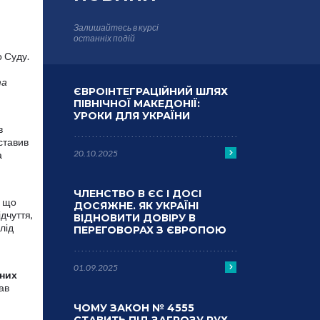
Залишайтесь в курсі
останніх подій
 Суду.
та
ЄВРОІНТЕГРАЦІЙНИЙ ШЛЯХ
ПІВНІЧНОЇ МАКЕДОНІЇ:
УРОКИ ДЛЯ УКРАЇНИ
в
ставив
20.10.2025
а
ЧЛЕНСТВО В ЄС І ДОСІ
, що
ДОСЯЖНЕ. ЯК УКРАЇНІ
дчуття,
ВІДНОВИТИ ДОВІРУ В
лід
ПЕРЕГОВОРАХ З ЄВРОПОЮ
01.09.2025
дних
ав
ЧОМУ ЗАКОН № 4555