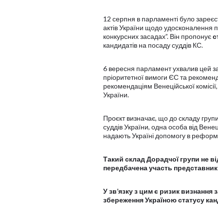
12 серпня в парламенті було зареє
актів України щодо удосконалення п
конкурсних засадах”. Він пропонує
с
кандидатів на посаду суддів КС.
6 вересня парламент ухвалив цей за
пріоритетної вимоги ЄС та рекоменда
рекомендаціям Венеційської комісії
України.
Проєкт визначає, що до складу групи
суддів України, одна особа від Венец
надають Україні допомогу в реформ
Такий склад Дорадчої групи не ві
передбачена участь представник
У зв’язку з цим є ризик визнання
збереження Україною статусу кан