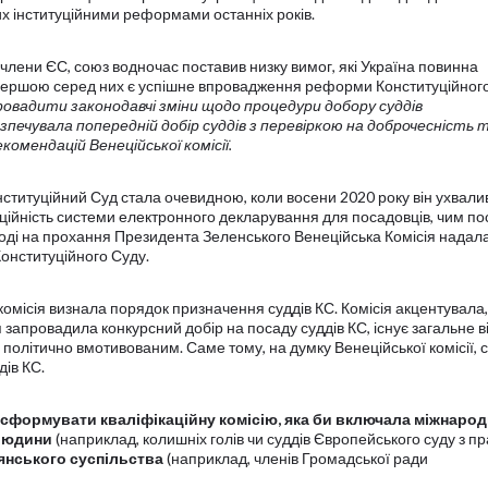
их інституційними реформами останніх років.
 члени ЄС, союз водночас поставив низку вимог, які Україна повинна
. Першою серед них є успішне впровадження реформи Конституційного
ровадити законодавчі зміни щодо процедури добору суддів
зпечувала попередній добір суддів з перевіркою на доброчесність 
комендацій Венеційської комісії.
титуційний Суд стала очевидною, коли восени 2020 року він ухвали
ційність системи електронного декларування для посадовців, чим по
 Тоді на прохання Президента Зеленського Венеційська Комісія надал
нституційного Суду.
місія визнала порядок призначення суддів КС. Комісія акцентувала
я запровадила конкурсний добір на посаду суддів КС, існує загальне ві
політично вмотивованим. Саме тому, на думку Венеційської комісії, с
ів КС.
сформувати кваліфікаційну комісію, яка би включала міжнаро
 людини
(наприклад, колишніх голів чи суддів Європейського суду з пр
янського суспільства
(наприклад, членів Громадської ради