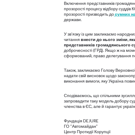
Включення представників громадянсь
прозорості процесу відбору суддів КС
прозорості призводить до
сумних н
держави.
У зв’язку із цим закликаємо народни
читання
внести до нього зміни, я
представників громадянського с
доброчесності (ГРД). Якщо ж на мо
сформований, право делегування по
Також, закликаємо Голову Верховної
надати свій висновок щодо законоп
виконання вимоги, яку Україна пови
Сподіваємось, що спільними зусилл
запровадити таку модель добору судд
членства в ЄС, але й гарантує украї
Фундація DEJURE
ГО “Автомайдан”
Центр Протидії Корупції