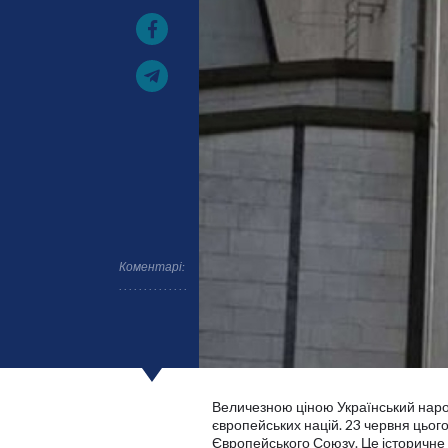
Коментарі:
Величезною ціною Український народ
європейських націй. 23 червня цьог
Європейського Союзу. Це історичне р