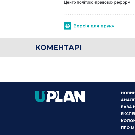
Центр політико-правових реформ
Версія для друку
КОМЕНТАРІ
НОВИ
АНАЛІ
БАЗА 
ЕКСПЕ
КОЛОН
ПРО М