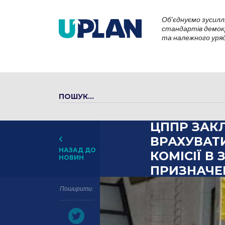
Об’єднуємо зусилл
стандартів демокр
та належного уряду
ЦППР ЗАК
ВРАХУВАТИ
НАЗАД ДО
КОМІСІЇ В
НОВИН
ПРИЗНАЧЕ
Поширити: