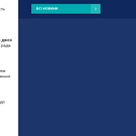
сть
ВСІ НОВИНИ
в двох
 рада
ням
чення
 до