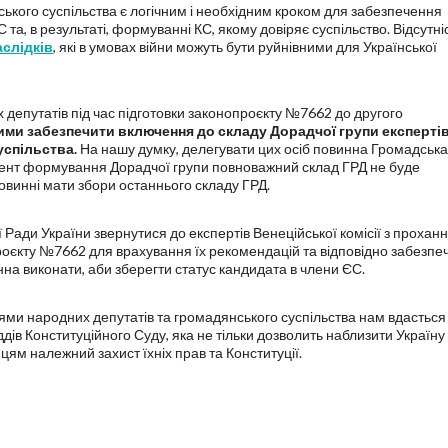
кого суспільства є логічним і необхідним кроком для забезпечення
 та, в результаті, формуванні КС, якому довіряє суспільство. Відсутні
аслідків
, які в умовах війни можуть бути руйнівними для Української
х депутатів під час підготовки законопроєкту №7662 до другого
кими забезпечити включення до складу Дорадчої групи експерті
успільства.
На нашу думку, делегувати цих осіб повинна Громадська
мент формування Дорадчої групи повноважний склад ГРД не буде
винні мати збори останнього складу ГРД.
 Ради України звернутися до експертів Венеційської комісії з прохан
роєкту №7662 для врахування їх рекомендацій та відповідно забезпе
нна виконати, аби зберегти статус кандидата в члени ЄС.
ями народних депутатів та громадянського суспільства нам вдасться
ів Конституційного Суду, яка не тільки дозволить наблизити Україну
нцям належний захист їхніх прав та Конституції.