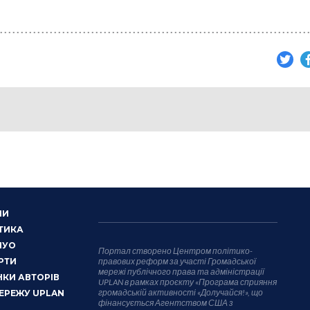
НИ
ТИКА
НУО
Портал створено Центром політико-
РТИ
правових реформ за участі Громадської
мережі публічного права та адміністрації
КИ АВТОРІВ
UPLAN в рамках проєкту «Програма сприяння
громадській активності «Долучайся!», що
ЕРЕЖУ UPLAN
фінансується Агентством США з