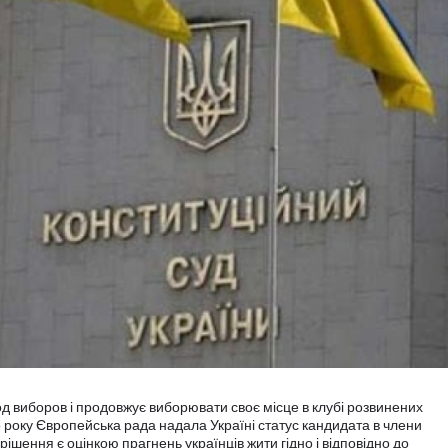
 виборов і продовжує виборювати своє місце в клубі розвинених
о року Європейська рада надала Україні статус кандидата в члени
ішення є оцінкою прагнень українців жити гідно і відповідно до