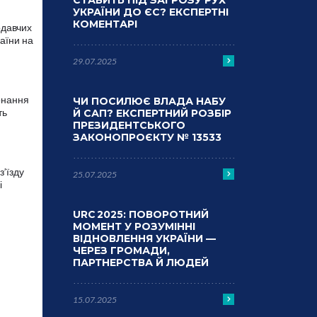
СТАВИТЬ ПІД ЗАГРОЗУ РУХ
УКРАЇНИ ДО ЄС? ЕКСПЕРТНІ
КОМЕНТАРІ
одавчих
аїни на
29.07.2025
онання
ЧИ ПОСИЛЮЄ ВЛАДА НАБУ
ть
Й САП? ЕКСПЕРТНИЙ РОЗБІР
я
ПРЕЗИДЕНТСЬКОГО
ЗАКОНОПРОЄКТУ № 13533
з’їзду
25.07.2025
і
URC 2025: ПОВОРОТНИЙ
МОМЕНТ У РОЗУМІННІ
ВІДНОВЛЕННЯ УКРАЇНИ —
ЧЕРЕЗ ГРОМАДИ,
ПАРТНЕРСТВА Й ЛЮДЕЙ
15.07.2025