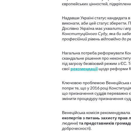
європейських цінностей, підкріплен
Надавши Україні статус кандидата в
виконати, аби цей статус зберегти
Дослівно Україна має
ухвалити і вп
Конституційного Суду, яка би забе
професійний рівень відповідно до ре
Нагальна потреба реформувати Конс
скандальне рішення про неконститу
під загрозу безвізовий режим з ЄС.
свої
рекомендації
щодо реформи Ко
Ключовою проблемою Венеційська ко
попри те, що у 2016 році Конституці
що призначення суддів переважно є 
змінити процедуру призначення судд
Венеційська комісія рекомендувала
експертів з питань захисту прав
людини)
та представників громад
доброчесності).