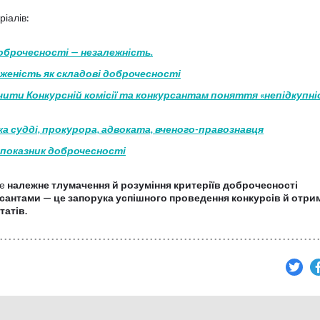
іалів:
брочесності — незалежність.
дженість як складові доброчесності
чити Конкурсній комісії та конкурсантам поняття «непідкупніс
ка судді, прокурора, адвоката, вченого-правознавця
к показник доброчесності
же
належне тлумачення й розуміння критеріїв доброчесності
сантами — це запорука успішного проведення конкурсів й отри
атів.