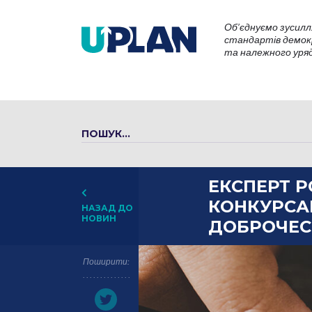
Об’єднуємо зусилл
стандартів демокр
та належного уряду
ЕКСПЕРТ Р
КОНКУРСА
НАЗАД ДО
НОВИН
ДОБРОЧЕС
Поширити: