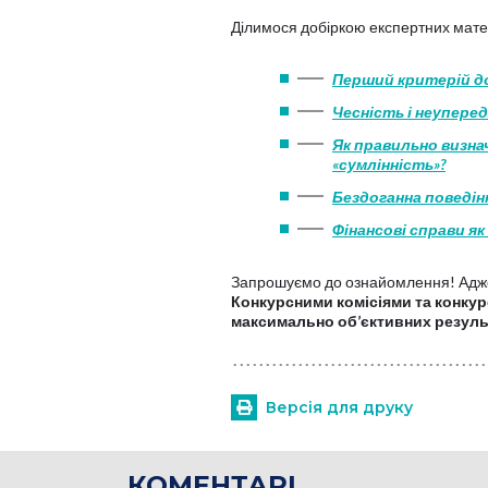
Ділимося добіркою експертних матер
Перший критерій до
Чесність і неупере
Як правильно визна
«сумлінність»?
Бездоганна поведін
Фінансові справи я
Запрошуємо до ознайомлення! Ад
Конкурсними комісіями та конкур
максимально об’єктивних результ
Версія для друку
КОМЕНТАРІ