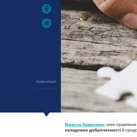
Коментарі:
Микола Хавронюк
, член правлінн
складових доброчесності
й предс