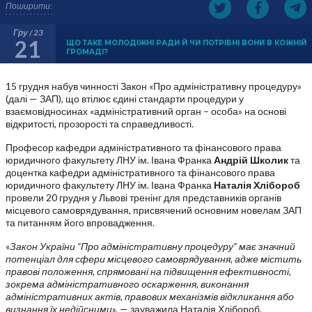
Поширити:
Гру / 23
21
ЩО ТАКЕ МОЛОДІЖНІ РАДИ Й ЧИ ПОТРІБНІ ВОНИ В КОЖНІЙ
ГРОМАДІ?
15 грудня набув чинності Закон «Про адміністративну процедуру»
(далі — ЗАП), що втілює єдині стандарти процедури у
взаємовідносинах «адміністративний орган – особа» на основі
відкритості, прозорості та справедливості.
Професор кафедри адміністративного та фінансового права
юридичного факультету ЛНУ ім. Івана Франка
Андрій Школик
та
доцентка кафедри адміністративного та фінансового права
юридичного факультету ЛНУ ім. Івана Франка
Наталія Хлібороб
провели 20 грудня у Львові тренінг для представників органів
місцевого самоврядування, присвячений основним новелам ЗАП
та питанням його впровадження.
«
Закон України “Про адміністративну процедуру” має значний
потенціал для сфери місцевого самоврядування, адже містить
правові положення, спрямовані на підвищення ефективності,
зокрема адміністративного оскарження, виконання
адміністративних актів, правових механізмів відкликання або
визнання їх недійсними
», — зауважила Наталія Хлібороб.