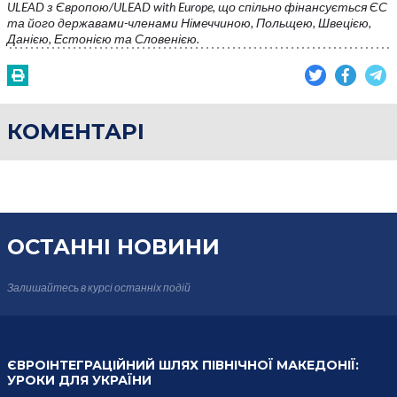
ULEAD з Європою/ULEAD with Europe, що спільно фінансується ЄС
та його державами-членами Німеччиною, Польщею, Швецією,
Данією, Естонією та Словенією.
КОМЕНТАРІ
ОСТАННІ НОВИНИ
Залишайтесь в курсі
останніх подій
ЄВРОІНТЕГРАЦІЙНИЙ ШЛЯХ ПІВНІЧНОЇ МАКЕДОНІЇ:
УРОКИ ДЛЯ УКРАЇНИ