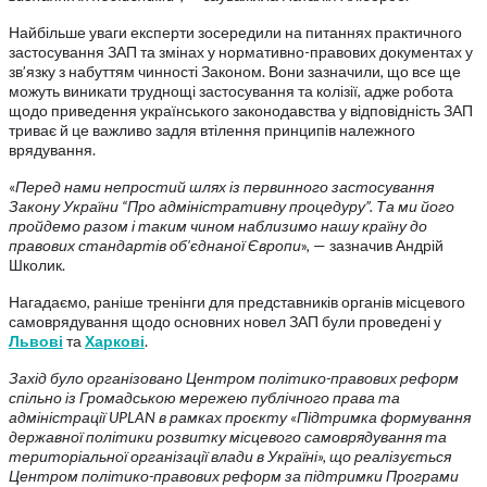
Найбільше уваги експерти зосередили на питаннях практичного
застосування ЗАП та змінах у нормативно-правових документах у
зв’язку з набуттям чинності Законом. Вони зазначили, що все ще
можуть виникати труднощі застосування та колізії, адже робота
щодо приведення українського законодавства у відповідність ЗАП
триває й це важливо задля втілення принципів належного
врядування.
«
Перед нами непростий шлях із первинного застосування
Закону України “Про адміністративну процедуру”. Та ми його
пройдемо разом і таким чином наблизимо нашу країну до
правових стандартів об’єднаної Європи
», — зазначив Андрій
Школик.
Нагадаємо, раніше тренінги для представників органів місцевого
самоврядування щодо основних новел ЗАП були проведені у
Львові
та
Харкові
.
Захід було організовано Центром політико-правових реформ
спільно із Громадською мережею публічного права та
адміністрації UPLAN в рамках проєкту «Підтримка формування
державної політики розвитку місцевого самоврядування та
територіальної організації влади в Україні», що реалізується
Центром політико-правових реформ за підтримки Програми