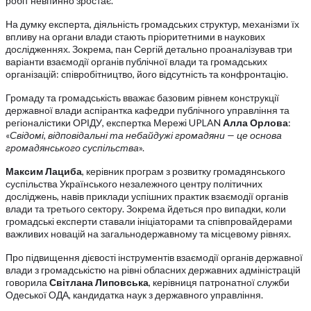
робіт невпинно зростає.
На думку експерта, діяльність громадських структур, механізми їх
впливу на органи влади стають пріоритетними в наукових
дослідженнях. Зокрема, пан Сергій детально проаналізував три
варіанти взаємодії органів публічної влади та громадських
організацій: співробітництво, його відсутність та конфронтацію.
Громаду та громадськість вважає базовим рівнем конструкції
державної влади аспірантка кафедри публічного управління та
регіоналістики ОРІДУ, експертка Мережі UPLAN
Алла Орлова
:
«
Свідомі, відповідальні та небайдужі громадяни — це основа
громадянського суспільства
».
Максим Лациба
, керівник програм з розвитку громадянського
суспільства Українського незалежного центру політичних
досліджень, навів приклади успішних практик взаємодії органів
влади та третього сектору. Зокрема йдеться про випадки, коли
громадські експерти ставали ініціаторами та співпровайдерами
важливих новацій на загальнодержавному та місцевому рівнях.
Про підвищення дієвості інструментів взаємодії органів державної
влади з громадськістю на рівні обласних державних адміністрацій
говорила
Світлана Липовська
, керівниця патронатної служби
Одеської ОДА, кандидатка наук з державного управління.