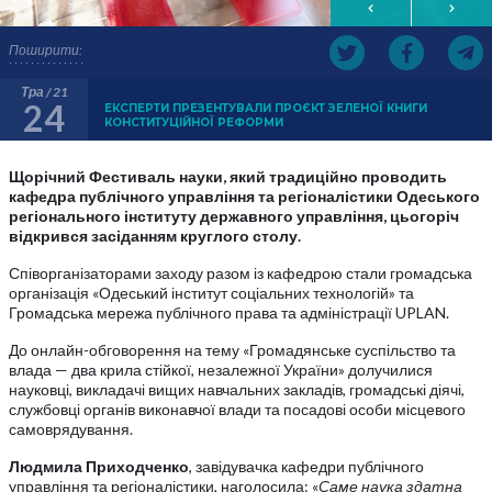
Поширити:
Тра / 21
24
ЕКСПЕРТИ ПРЕЗЕНТУВАЛИ ПРОЄКТ ЗЕЛЕНОЇ КНИГИ
КОНСТИТУЦІЙНОЇ РЕФОРМИ
Щорічний Фестиваль науки, який традиційно проводить
кафедра публічного управління та регіоналістики Одеського
регіонального інституту державного управління, цьогоріч
відкрився засіданням круглого столу.
Співорганізаторами заходу разом із кафедрою стали громадська
організація «Одеський інститут соціальних технологій» та
Громадська мережа публічного права та адміністрації UPLAN.
До онлайн-обговорення на тему «Громадянське суспільство та
влада — два крила стійкої, незалежної України» долучилися
науковці, викладачі вищих навчальних закладів, громадські діячі,
службовці органів виконавчої влади та посадові особи місцевого
самоврядування.
Людмила Приходченко
, завідувачка кафедри публічного
управління та регіоналістики, наголосила: «
Саме наука здатна