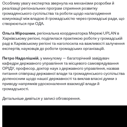
Особливу увагу експертка звернула на механізми розробки й
реалізації регіональних програм сприяння розвитку
громадянського суспільства та роботи щодо налагодження
комунікації між владою й громадськістю через громадські ради, що
створюються при ОДА.
Ольга Мірошник
, регіональна координаторка Мережі UPLAN в
Харківському регіоні, поділилася практикою роботи у громадській
раді в Харківському регіоні та наголосила на важливості залучення
експертів, науковців до роботи громадських організацій.
Петро Надолішній
, у минулому — багаторічний завідувач
кафедри державного управління та місцевого самоврядування
ОРІДУ, професор, доктор наук з державного управління, назвав
питання співпраці державної влади та громадянського суспільства
доленосним щодо нашої державності та виклав власні думки з
приводу напрямків удосконалення взаємодії влади й
громадськості.
Детальніше дивіться у записі обговорення.