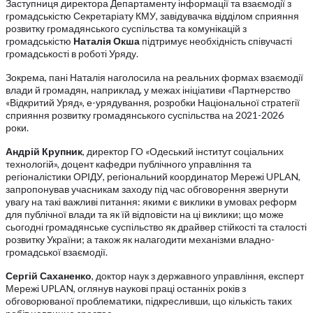
Заступниця директора Департаменту інформації та взаємодії з
громадськістю Секретаріату КМУ, завідувачка відділом сприяння
розвитку громадянського суспільства та комунікацій з
громадськістю
Наталія Окша
підтримує необхідність співучасті
громадськості в роботі Уряду.
Зокрема, пані Наталія наголосила на реальних формах взаємодії
влади й громадян, наприклад, у межах ініціативи «Партнерство
«Відкритий Уряд», е-урядування, розробки Національної стратегії
сприяння розвитку громадянського суспільства на 2021-2026
роки.
Андрій Крупник
, директор ГО «Одеський інститут соціальних
технологій», доцент кафедри публічного управління та
регіоналістики ОРІДУ, регіональний координатор Мережі UPLAN,
запропонував учасникам заходу під час обговорення звернути
увагу на такі важливі питання: якими є виклики в умовах реформ
для публічної влади та як їй відповісти на ці виклики; що може
сьогодні громадянське суспільство як драйвер стійкості та сталості
розвитку України; а також як налагодити механізми владно-
громадської взаємодії.
Сергій Саханенко
, доктор наук з державного управління, експерт
Мережі UPLAN, оглянув наукові праці останніх років з
обговорюваної проблематики, підкресливши, що кількість таких