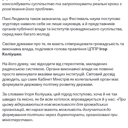
консолідувати суспільство та запропонувати реальні кроки з
розв’язання його проблем
».
Пані Людмила також зазначила, що Фестиваль науки поступово
згуртовує навколо себе не лише науковців, а й представників
органів публічної влади та інститутів громадянського суспільства,
серед яких багато молоді.
Своїми думками про те, як мають співпрацювати громадськість та
виконавча влада, поділився голова правління ЦППР
Ігор
Коліушко
.
На його думку, час відходити від стереотипів, закладених
радянською системою. Органи виконавчої влади не повинні
просто виконувати вказівки вищих інституцій. Світовий досвід
доводить, що саме Кабінет Міністрів як колегіальний орган має
формувати державну політику розвитку держави.
За словами Ігоря Коліушка, цей підхід поступово, хоча й не так
швидко та якісно, як би всім хотілося, впроваджується й у нас: «
При
цьому відкриваються нові можливості для громадських
організацій, які
наразі мають можливість долучатися до
формування політики через директорати, організовані при
міністерствах
».