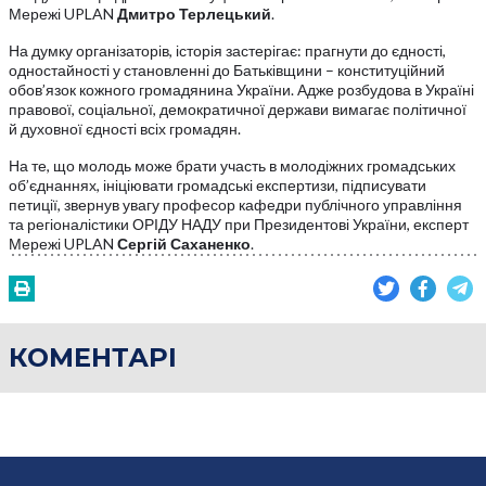
Мережі UPLAN
Дмитро Терлецький
.
На думку організаторів, історія застерігає: прагнути до єдності,
одностайності у становленні до Батьківщини – конституційний
обов’язок кожного громадянина України. Адже розбудова в Україні
правової, соціальної, демократичної держави вимагає політичної
й духовної єдності всіх громадян.
На те, що молодь може брати участь в молодіжних громадських
об’єднаннях, ініціювати громадські експертизи, підписувати
петиції, звернув увагу професор кафедри публічного управління
та регіоналістики ОРІДУ НАДУ при Президентові України, експерт
Мережі UPLAN
Сергій Саханенко
.
КОМЕНТАРІ