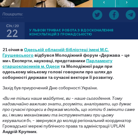
Поширити:
Січ / 20
22
У ЛЬВОВІ ТРИВАЄ РОБОТА З ВДОСКОНАЛЕННЯ
КОНСУЛЬТАЦІЙ З ГРОМАДСЬКІСТЮ
21 січня в
Одеській обласній бібліотеці імені М.С.
Грушевського
відбувся Молодіжний форум «Держава – це
ми». Експерти, науковці, представники
Парламенту
старшокласників м. Одеси
та Молодіжної ради при
одеському міському голові говорили про шлях до
соборності держави та сучасні вектори її розвитку.
Захід був приурочений Дню соборності України.
«
Ви не тільки наше майбутнє, ви – наше сьогодення. Тому
надзвичайно важливо знати, розуміти, аналізувати, що думає
про сучасні процеси в державі молодь, що хотіли б змінити саме
ви, і якими механізмами та інструментами при цьому
керувалися б
», – звернувся до молоді регіональний координатор
Громадської мережі публічного права та адміністрації UPLAN
Андрій Крупник
.