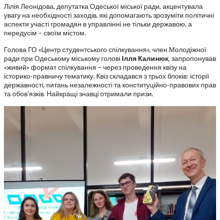
Лілія Леонідова, депутатка Одеської міської ради, акцентувала
увагу на необхідності заходів, які допомагають зрозуміти політичні
аспекти участі громадян в управлінні не тільки державою, а
передусім – своїм містом.
Голова ГО «Центр студентського спілкування», член Молодіжної
ради при Одеському міському голові
Ілля Калинюк
, запропонував
«живий» формат спілкування – через проведення квізу на
історико-правничу тематику. Квіз складався з трьох блоків: історії
державності, питань незалежності та конституційно-правових прав
та обов’язків. Найкращі знавці отримали призи.