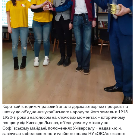
Короткий історико-правовий аналіз державотворчих процесів на
шляху до об’єднання українського народу та його земель в 1918-
1920-ті роки з наголосом на ключових моментах – історичному
ланцюгу від Києва до Львова, об’єднуючому мітингу на
Софіївському майдані, положеннях Універсалу – надав к.ю.н.,
завідувач кафедрою конституційного права НУ «ОЮА», експерт