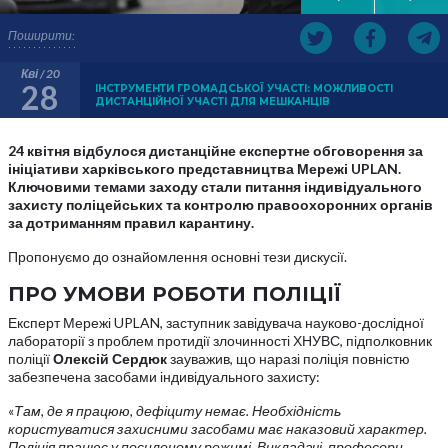
Поширити:
Кві / 20
28
ІНСТРУМЕНТИ ГРОМАДСЬКОЇ УЧАСТІ: МОЖЛИВОСТІ
ДИСТАНЦІЙНОЇ УЧАСТІ ДЛЯ МЕШКАНЦІВ
24 квітня відбулося дистанційне експертне обговорення за
ініціативи харківського представництва Мережі UPLAN.
Ключовими темами заходу стали питання індивідуального
захисту поліцейських та контролю правоохоронних органів
за дотриманням правил карантину.
Пропонуємо до ознайомлення основні тези дискусії.
ПРО УМОВИ РОБОТИ ПОЛІЦІЇ
Експерт Мережі UPLAN, заступник завідувача науково-дослідної
лабораторії з проблем протидії злочинності ХНУВС, підполковник
поліції
Олексій Сердюк
зауважив, що наразі поліція повністю
забезпечена засобами індивідуального захисту:
«
Там, де я працюю, дефіциту немає. Необхідність
користуватися захисними засобами має наказовий характер.
Поліція працює у посиленому режимі. Викладачі, професори