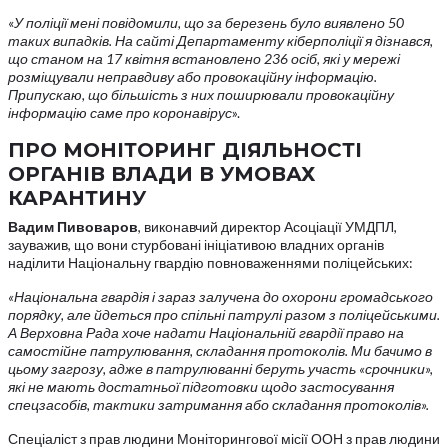
«
У поліції мені повідомили, що за березень було виявлено 50
таких випадків. На сайті Департаменту кіберполіції я дізнався,
що станом на 17 квітня встановлено 236 осіб, які у мережі
розміщували неправдиву або провокаційну інформацію.
Припускаю, що більшість з них поширювали провокаційну
інформацію саме про коронавірус
».
ПРО МОНІТОРИНГ ДІЯЛЬНОСТІ
ОРГАНІВ ВЛАДИ В УМОВАХ
КАРАНТИНУ
Вадим Пивоваров
, виконавчий директор Асоціації УМДПЛ,
зауважив, що вони стурбовані ініціативою владних органів
наділити Національну гвардію повноваженнями поліцейських:
«Національна гвардія і зараз залучена до охорони громадського
порядку, але йдеться про спільні патрулі разом з поліцейськими.
А Верховна Рада хоче надати Національній гвардії право на
самостійне патрулювання, складання протоколів. Ми бачимо в
цьому загрозу, адже в патрулюванні беруть участь «срочники»,
які не мають достатньої підготовки щодо застосування
спецзасобів, тактики затримання або складання протоколів».
Спеціаліст з прав людини Моніторингової місії ООН з прав людини