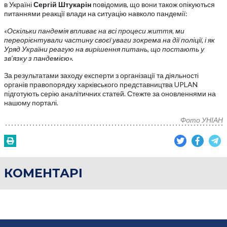
в Україні
Сергій Штукарін
повідомив, що вони також опікуються
питаннями реакції влади на ситуацію навколо пандемії:
«Оскільки пандемія впливає на всі процеси життя, ми
переорієнтували частину своєї уваги зокрема на дії поліції, і як
Уряд України реагую на вирішення питань, що постають у
зв’язку з пандемією».
За результатами заходу експерти з організації та діяльності
органів правопорядку харківського представництва UPLAN
підготують серію аналітичних статей. Стежте за оновленнями на
нашому порталі.
Фото УНІАН
КОМЕНТАРІ