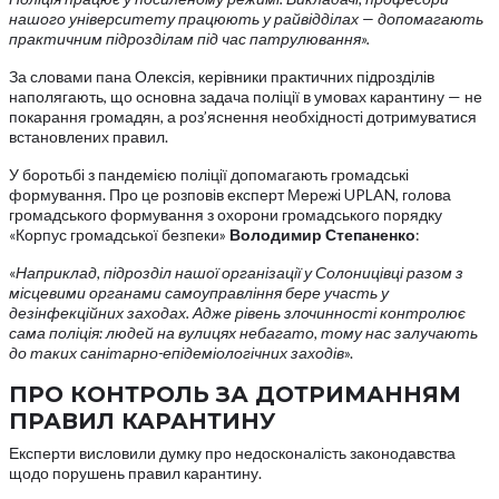
нашого університету працюють у райвідділах — допомагають
практичним підрозділам під час патрулювання».
За словами пана Олексія, керівники практичних підрозділів
наполягають, що основна задача поліції в умовах карантину — не
покарання громадян, а роз’яснення необхідності дотримуватися
встановлених правил.
У боротьбі з пандемією поліції допомагають громадські
формування. Про це розповів експерт Мережі UPLAN, голова
громадського формування з охорони громадського порядку
«Корпус громадської безпеки»
Володимир Степаненко
:
«
Наприклад, підрозділ нашої організації у Солоницівці разом з
місцевими органами самоуправління бере участь у
дезінфекційних заходах. Адже рівень злочинності контролює
сама поліція: людей на вулицях небагато, тому нас залучають
до таких санітарно-епідеміологічних заходів
».
ПРО КОНТРОЛЬ ЗА ДОТРИМАННЯМ
ПРАВИЛ КАРАНТИНУ
Експерти висловили думку про недосконалість законодавства
щодо порушень правил карантину.