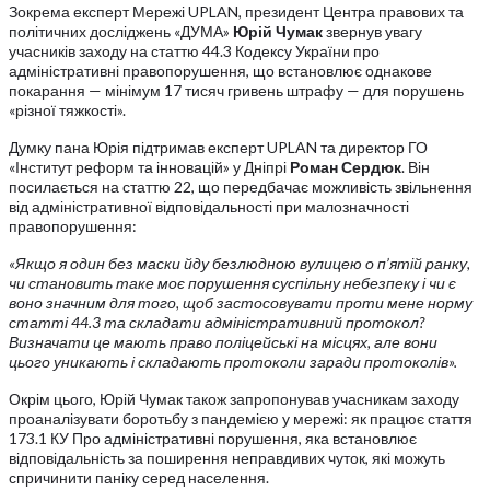
Зокрема експерт Мережі UPLAN, президент Центра правових та
політичних досліджень «ДУМА»
Юрій Чумак
звернув увагу
учасників заходу на статтю 44.3 Кодексу України про
адміністративні правопорушення, що встановлює однакове
покарання — мінімум 17 тисяч гривень штрафу — для порушень
«різної тяжкості».
Думку пана Юрія підтримав експерт UPLAN та директор ГО
«Інститут реформ та інновацій» у Дніпрі
Роман Сердюк
. Він
посилається на статтю 22, що передбачає можливість звільнення
від адміністративної відповідальності при малозначності
правопорушення:
«Якщо я один без маски йду безлюдною вулицею о п’ятій ранку,
чи становить таке моє порушення суспільну небезпеку і чи є
воно значним для того, щоб застосовувати проти мене норму
статті 44.3 та складати адміністративний протокол?
Визначати це мають право поліцейські на місцях, але вони
цього уникають і складають протоколи заради протоколів».
Окрім цього, Юрій Чумак також запропонував учасникам заходу
проаналізувати боротьбу з пандемією у мережі: як працює стаття
173.1 КУ Про адміністративні порушення, яка встановлює
відповідальність за поширення неправдивих чуток, які можуть
спричинити паніку серед населення.