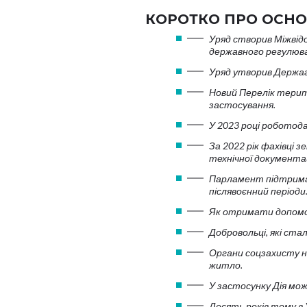
КОРОТКО ПРО ОСНО
Уряд створив Міжвід
державного регулюва
Уряд утворив Держаг
Новий Перелік територ
застосування.
У 2023 році робото
За 2022 рік фахівці 
технічної документац
Парламент підтрима
післявоєнний періоди
Як отримати допомог
Добровольці, які ста
Органи соцзахисту н
житло.
У застосунку Дія мо
Десять років тому в