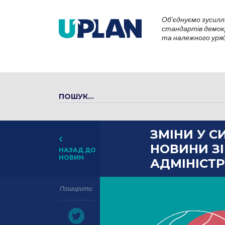
Об’єднуємо зусилл
стандартів демокр
та належного уряду
ЗМІНИ У С
НОВИНИ ЗІ
НАЗАД ДО
НОВИН
АДМІНІСТРУ
Поширити: