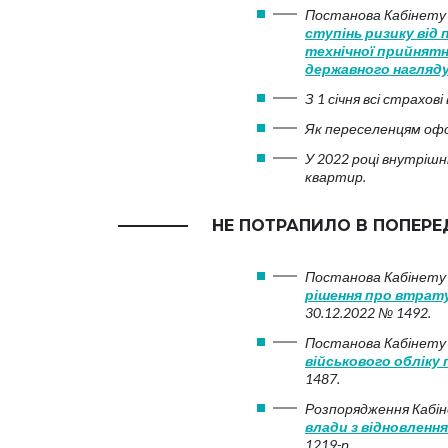
Постанова Кабінету 
ступінь ризику від
технічної прийнятн
державного нагляду
З 1 січня всі страхо
Як переселенцям оф
У 2022 році внутрішн
квартир.
НЕ ПОТРАПИЛО В ПОПЕРЕ
Постанова Кабінету 
рішення про втрату
30.12.2022 № 1492.
Постанова Кабінету 
військового обліку 
1487.
Розпорядження Кабін
влади з відновленн
1219-р.