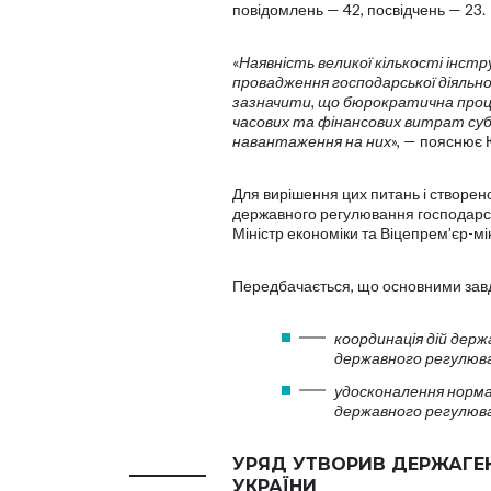
повідомлень — 42, посвідчень — 23.
«
Наявність великої кількості інс
провадження господарської діяльн
зазначити, що бюрократична проц
часових та фінансових витрат су
навантаження на них
», — пояснює 
Для вирішення цих питань і створен
державного регулювання господарськ
Міністр економіки та Віцепрем’єр-мі
Передбачається, що основними завд
координація дій держ
державного регулюва
удосконалення норма
державного регулюва
УРЯД УТВОРИВ ДЕРЖАГЕН
УКРАЇНИ