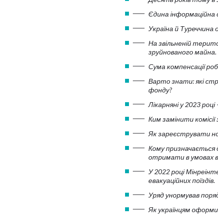
Єдина інформаційна
Україна й Туреччина 
На звільненій терит
зруйнованого майна.
Сума компенсації ро
Варто знати: які ст
фонду?
Лікарняні у 2023 році
Ким замінити комісії
Як зареєструвати но
Кому призначається д
отримати в умовах в
У 2022 році Мінреінт
евакуаційних поїздів.
Уряд унормував поря
Як українцям оформи