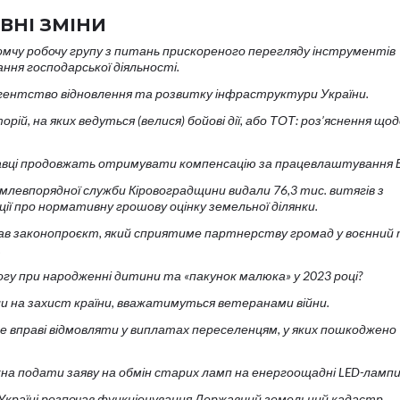
ВНІ ЗМІНИ
омчу робочу групу з питань прискореного перегляду інструментів
ння господарської діяльності.
ентство відновлення та розвитку інфраструктури України.
ій, на яких ведуться (велися) бойові дії, або ТОТ: роз’яснення що
давці продовжать отримувати компенсацію за працевлаштування 
землевпорядної служби Кіровоградщини видали 76,3 тис. витягів з
ії про нормативну грошову оцінку земельної ділянки.
в законопроєкт, який сприятиме партнерству громад у воєнний
.
у при народженні дитини та «пакунок малюка» у 2023 році?
ли на захист країни, вважатимуться ветеранами війни.
е вправі відмовляти у виплатах переселенцям, у яких пошкоджено
жна подати заяву на обмін старих ламп на енергоощадні LED-лампи
 Україні розпочав функціонування Державний земельний кадастр.