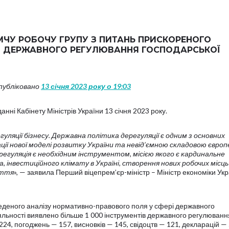
ЧУ РОБОЧУ ГРУПУ З ПИТАНЬ ПРИСКОРЕНОГО
ІВ ДЕРЖАВНОГО РЕГУЛЮВАННЯ ГОСПОДАРСЬКОЇ
опубліковано
13 січня 2023 року о 19:03
нні Кабінету Міністрів України 13 січня 2023 року.
уляції бізнесу. Державна політика дерегуляції є одним з основних
ї нової моделі розвитку України та невід’ємною складовою європ
дерегуляція є необхідним інструментом, місією якого є кардинальне
, інвестиційного клімату в Україні, створення нових робочих місц
иття
», — заявила Перший віцепрем’єр-міністр – Міністр економіки Ук
веденого аналізу нормативно-правового поля у сфері державного
яльності виявлено більше 1 000 інструментів державного регулюванн
 224, погоджень — 157, висновків — 145, свідоцтв — 121, декларацій — 