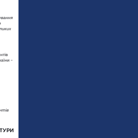
ування
о
ликих
нтів
раїни –
нтів
КТУРИ