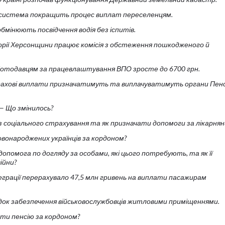
 система покращить процес виплат переселенцям.
обмінюють посвідчення водія без іспитів.
орії Херсонщини працює комісія з обстеження пошкодженого й
ботодавцям за працевлаштування ВПО зросте до 6700 грн.
рахові виплати призначатимуть та виплачуватимуть органи Пен
 — Що змінилось?
 з соціального страхування та як призначати допомоги за лікарня
вонароджених українців за кордоном?
опомога по догляду за особами, які цього потребують, та як її
ійни?
еграції перерахувало 47,5 млн гривень на виплати пасажирам
док забезпечення військовослужбовців житловими приміщеннями.
ти пенсію за кордоном?