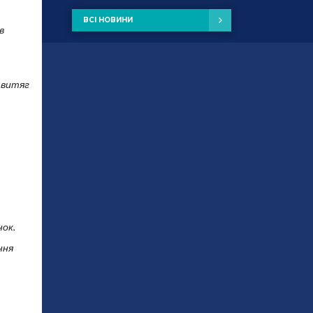
ВСІ НОВИНИ
в
 витяг
нок.
ння