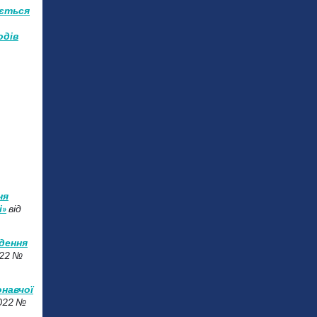
юється
одів
ня
і»
від
едення
022 №
онавчої
2022 №