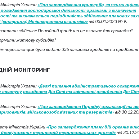
Міністрів України
«Про затвердження критеріїв, за якими оцін
 провадження господарської діяльності органами з визначення
ості та визначається періодичність здійснення планових зах
 (контролю) Міністерством економіки»
від 03.01.2023 № 9.
ві виплати здійснює Пенсійний фонд: що це означає для громадян?
ормити житлову субсидію?
ім переселенцям було видано 336 пільгових кредитів на придбання
ДНІЙ МОНІТОРИНГ
Міністрів України
«Деякі питання адміністративного оскаржен
 статусу резидента Дія Сіті та звітності резидентів Дія Сіт
Міністрів України
«Про затвердження Порядку організації та в
призовників, військовозобов’язаних та резервістів»
від 30.12.2
ету Міністрів України
«Про затвердження плану дій органів вик
я деокупованих територій територіальних громад»
від 30.12.