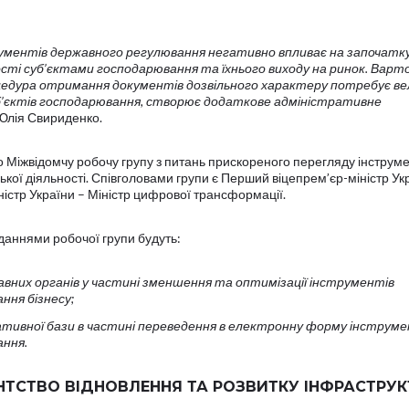
трументів державного регулювання негативно впливає на започатк
ості суб’єктами господарювання та їхнього виходу на ринок. Варт
едура отримання документів дозвільного характеру потребує ве
б’єктів господарювання, створює додаткове адміністративне
Юлія Свириденко.
о Міжвідомчу робочу групу з питань прискореного перегляду інструме
ої діяльності. Співголовами групи є Перший віцепрем’єр-міністр Ук
ністр України – Міністр цифрової трансформації.
аннями робочої групи будуть:
авних органів у частині зменшення та оптимізації інструментів
ння бізнесу;
тивної бази в частині переведення в електронну форму інструме
ння.
ТСТВО ВІДНОВЛЕННЯ ТА РОЗВИТКУ ІНФРАСТРУ