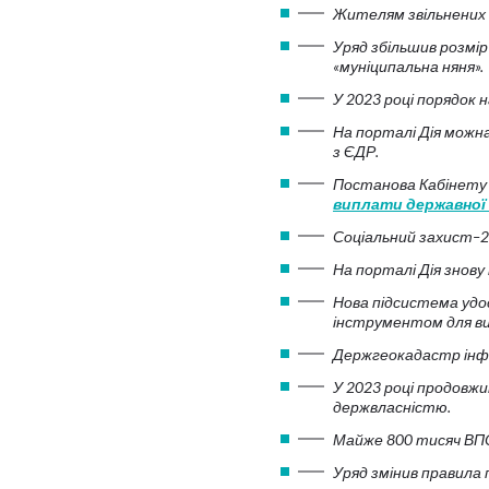
Жителям звільнених 
Уряд збільшив розмір
«муніципальна няня».
У 2023 році порядок
На порталі Дія можн
з ЄДР.
Постанова Кабінету 
виплати державної 
Соціальний захист–2
На порталі Дія знов
Нова підсистема уд
інструментом для ви
Держгеокадастр інфо
У 2023 році продовж
держвласністю.
Майже 800 тисяч ВПО
Уряд змінив правила п