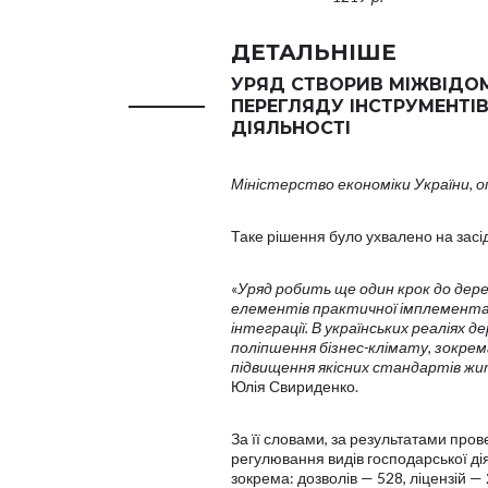
ДЕТАЛЬНІШЕ
УРЯД СТВОРИВ МІЖВІДОМ
ПЕРЕГЛЯДУ ІНСТРУМЕНТ
ДІЯЛЬНОСТІ
Міністерство економіки України, 
Таке рішення було ухвалено на засіда
«
Уряд робить ще один крок до дерег
елементів практичної імплементаці
інтеграції. В українських реаліях 
поліпшення бізнес-клімату, зокрема
підвищення якісних стандартів ж
Юлія Свириденко.
За її словами, за результатами про
регулювання видів господарської ді
зокрема: дозволів — 528, ліцензій —