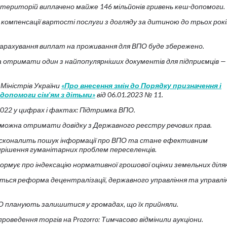
територій виплачено майже 146 мільйонів гривень кеш-допомоги.
 компенсації вартості послуги з догляду за дитиною до трьох рокі
 нарахування виплат на проживання для ВПО буде збережено.
а отримати один з найпопулярніших документів для підприємців —
Міністрів України
«Про внесення змін до Порядку призначення і
допомоги сім’ям з дітьми»
від 06.01.2023 № 11.
022 у цифрах і фактах: Підтримка ВПО.
у можна отримати довідку з Державного реєстру речових прав.
осконалить пошук інформації про ВПО та стане ефективним
рішення гуманітарних проблем переселенців.
рмує про індексацію нормативної грошової оцінки земельних діля
иться реформа децентралізації, державного управління та управлі
 планують залишитися у громадах, що їх прийняли.
роведення торгів на Prozorro: Тимчасово відмінили аукціони.