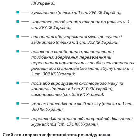
КК України);
хуліганство (тільки ч. 1 ст. 296 КК України);
жорстоке поводження з тваринами (тільки ч. 1
ст. 299 КК України);
створення або утримання місць розпусти і
звідництво (тільки ч. 1 ст. 302 КК України);
незаконне виробництво, виготовлення,
придбання, зберігання, перевезення чи
пересилання наркотичних засобів, психотропних
речовин або їх аналогів без мети збуту (тільки ч.
1 ст. 309 КК України);
посів або вирощування снотворного маку чи
конопель (тільки ч.1 ст.310 КК України);
самоправство (ст. 356 КК України);
умисне пошкодження ліній зв’язку (тільки ч. 1 ст.
360 КК України);
перешкоджання законній професійній діяльності
журналістів (ст. 171 КК України).
Який стан справ з «ефективністю» розслідування