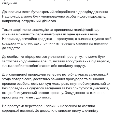
слідчими.
Дізнавачем може бути окремий співробітник підрозділу дізнання
Нацполіціі, а може бути уповноважена особа іншого підрозділу,
наприклад, патрульний-дізнавач.
Також закріплено взаємодію за принципом кваліфікації, що
означає можливість перекваліфікувати одне діяння в інше.
Наприклад, звичайна крадіжка — проступок, а вчинена групою осіб
крадіжка — злочин, що спричинить передачу справи від дізнання
до слідства.
До особи, яка підозрюється у вчиненні проступку, не може бути
застосовано домашній арешт, заставу або утримання під вартою,
тільки особисте зобов’язання або особисту поруку.
Для спрощеної процедури тепер не потрібна участь захисника й
згода потерпілого, достатньо бажання прокурора та визнання
провини особою, оскільки суд може розглянути обвинувальний акт
без проведення судового засідання та без присутності учасників,
якщо обвинувачений визнав провину. Засудження за вчинення
проступку не тягне судимості.
На проступки перетворені злочини невеликої та частина
середньої тяжкості. Це дозволило вивести низку злочинів у