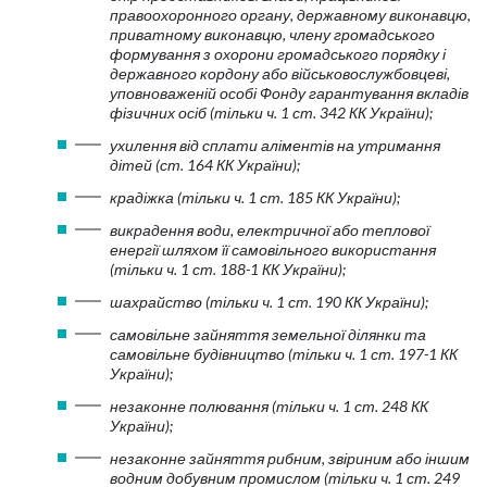
правоохоронного органу, державному виконавцю,
приватному виконавцю, члену громадського
формування з охорони громадського порядку і
державного кордону або військовослужбовцеві,
уповноваженій особі Фонду гарантування вкладів
фізичних осіб (тільки ч. 1 ст. 342 КК України);
ухилення від сплати аліментів на утримання
дітей (ст. 164 КК України);
крадіжка (тільки ч. 1 ст. 185 КК України);
викрадення води, електричної або теплової
енергії шляхом її самовільного використання
(тільки ч. 1 ст. 188-1 КК України);
шахрайство (тільки ч. 1 ст. 190 КК України);
самовільне зайняття земельної ділянки та
самовільне будівництво (тільки ч. 1 ст. 197-1 КК
України);
незаконне полювання (тільки ч. 1 ст. 248 КК
України);
незаконне зайняття рибним, звіриним або іншим
водним добувним промислом (тільки ч. 1 ст. 249