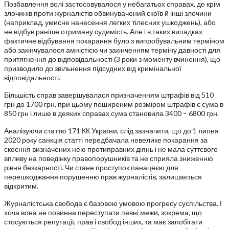
Позбавлення волі застосовувалося у небагатьох справах, де крім
злочинів проти журналістів обвинувачений скоїв й інші злочини
(наприклад, умисне нанесення легких тілесних ушкоджень), або
не відбув раніше отриману судимість. Але і в таких випадках
фактичне відбування покарання було з випробувальним терміном
або закінчувалося амністією чи закінченням терміну давності для
притягнення до відповідальності (3 роки з моменту вчинення), що
призводило до звільнення підсудних від кримінальної
відповідальності.
Більшість справ завершувалася призначенням штрафів від 510
грн до 1700 грн, при цьому поширеним розміром штрафів є сума в
850 грн і лише в деяких справах сума становила 3400 – 6800 грн.
Аналізуючи статтю 171 КК України, слід зазначити, що до 1 липня
2020 року санкція статті передбачала невелике покарання за
скоєння визначених нею протиправних діянь і не мала суттєвого
впливу на поведінку правопорушників та не сприяла зниженню
рівня безкарності. Чи стане проступок панацеєю для
перешкоджання порушенню прав журналістів, залишається
відкритим.
Журналістська свобода є базовою умовою прогресу суспільства. І
хоча вона не повинна переступати певні межи, зокрема, що
стосуються репутації, прав і свобод інших, та має запобігати