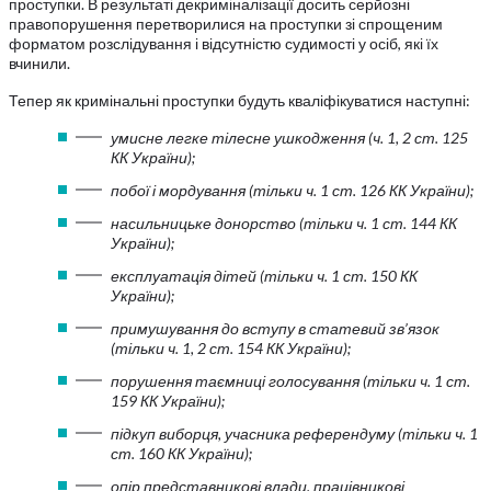
проступки. В результаті декриміналізації досить серйозні
правопорушення перетворилися на проступки зі спрощеним
форматом розслідування і відсутністю судимості у осіб, які їх
вчинили.
Тепер як кримінальні проступки будуть кваліфікуватися наступні:
умисне легке тілесне ушкодження (ч. 1, 2 ст. 125
КК України);
побої і мордування (тільки ч. 1 ст. 126 КК України);
насильницьке донорство (тільки ч. 1 ст. 144 КК
України);
експлуатація дітей (тільки ч. 1 ст. 150 КК
України);
примушування до вступу в статевий зв’язок
(тільки ч. 1, 2 ст. 154 КК України);
порушення таємниці голосування (тільки ч. 1 ст.
159 КК України);
підкуп виборця, учасника референдуму (тільки ч. 1
ст. 160 КК України);
опір представникові влади, працівникові