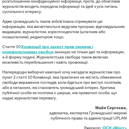
розголошенню конфіденційної інформації, проте, до обов’язків
журналістів входить передача інформації та ідей з усіх питань
суспільного інтересу.
Адже громадськість також зобов’язана отримувати цю
інформацію, яка висвітлюється ведучим програм, відповідальним
видавцем, журналістом, кореспондентом (штатним або
позаштатним), редактором тощо.
Стаття 10
Конвенції про захист прав людини і
основоположних свобод
захищає не тільки ідеї та інформацію,
а й форму подачі. Журналістська свобода також включає
можливість перебільшення і навіть провокації.
Напередодні виборчої кампанії хочу нагадати журналістам про
пункт 2 статті 10 Конвенції, яка практично не містить обмеження
свободи вираження поглядів, коли йдеться про виступ політиків,
або в питаннях, які становлять громадський інтерес. Критика
публічної особи як політика є ширше, ніж приватної особи, що
надає журналістам перевагу.
Майя Сергєєва,
адвокатка, експертка Громадської мережі
публічного права та адміністрації UPLAN
Джерело:
ОСН «Мост»