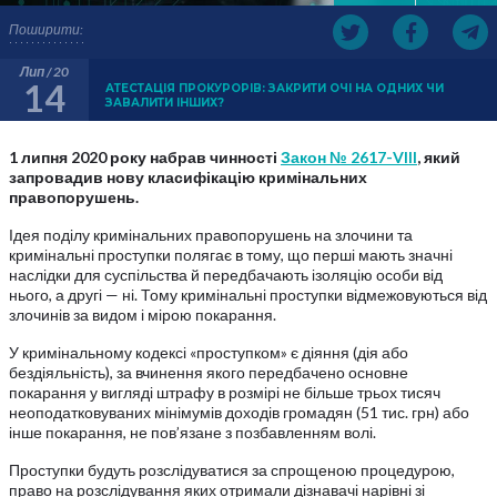
Поширити:
Лип / 20
14
АТЕСТАЦІЯ ПРОКУРОРІВ: ЗАКРИТИ ОЧІ НА ОДНИХ ЧИ
ЗАВАЛИТИ ІНШИХ?
1 липня 2020 року набрав чинності
Закон № 2617-VIII
, який
запровадив нову класифікацію кримінальних
правопорушень.
Ідея поділу кримінальних правопорушень на злочини та
кримінальні проступки полягає в тому, що перші мають значні
наслідки для суспільства й передбачають ізоляцію особи від
нього, а другі — ні. Тому кримінальні проступки відмежовуються від
злочинів за видом і мірою покарання.
У кримінальному кодексі «проступком» є діяння (дія або
бездіяльність), за вчинення якого передбачено основне
покарання у вигляді штрафу в розмірі не більше трьох тисяч
неоподатковуваних мінімумів доходів громадян (51 тис. грн) або
інше покарання, не пов’язане з позбавленням волі.
Проступки будуть розслідуватися за спрощеною процедурою,
право на розслідування яких отримали дізнавачі нарівні зі