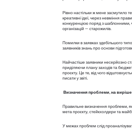
Рівно настільки ж мене засмутило те
креативні ідеї, через невміння прав
конкуренцією поряд з шаблонними, 
організацій — старожилів.
Помилки в заявках здебільшого типов
заявників знань про основи підготов
Найчастіше заявники несерйозно ста
приділяючи плану заходів та бюджет
проєкту. Це те, від чого відштовхуєт
писати у звіті.
Визначення проблеми, на виріше
Правильне визначення проблеми, яку
мета проєкту, стейкхолдери та майбу
У межах проблем слід проаналізувати