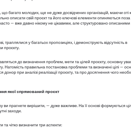
, що багато молодих, ще не дуже досвідчених організацій, маючи оті к
ильно описати свій проєкт та його ключові елементи опиняються поза
часто — вже давно нікому не цікавими, але структуровано описаними
і, траплялися у багатьох пропозиціях, і демонструють відсутність в
ки проєкту.
вляться до визначення проблем, мети та цілей проєкту, основну ува
у. Натомість правильна постановка проблеми та визначені цілі — ос
ься донор при аналізі реалізації проєкту, та про досягнення чого необ
ння якої спрямований проєкт
 ви прагнете вирішити, — дуже важливе. На її основі формуються ціл
тні заходи.
 та чітко визначити три аспекти: