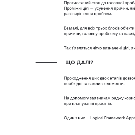
Протилежний стан до головної пробле
Проміжні цілі — усунення причин, які
разі вирішення проблем.
Взагалі, для всіх трьох блоків об’є
причини, головну проблему та наслі
Так з’являться чітко визначені цілі
ЩО ДАЛІ?
Проходження цих двох етапів дозвол
необхідні та важливі елементи.
На допомогу заявникам раджу корист
при плануванні проєктів.
Один з них — Logical Framework App