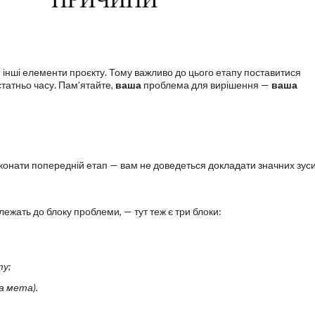
 інші елементи проєкту. Тому важливо до цього етапу поставитися
статньо часу. Пам’ятайте,
ваша
проблема для вирішення —
ваша
конати попередній етап — вам не доведеться докладати значних зус
лежать до блоку проблеми, — тут теж є три блоки:
у;
а мета).