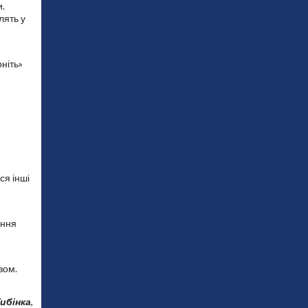
и.
лять у
рніть»
ся інші
ення
зом.
ибінка
,