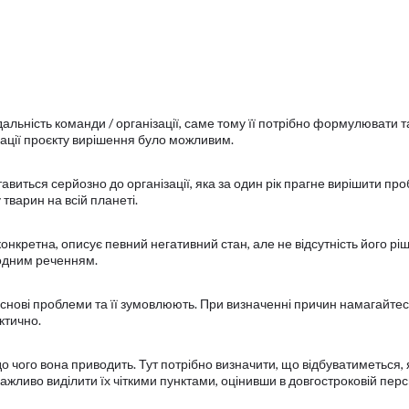
альність команди / організації, саме тому її потрібно формулювати 
ації проєкту вирішення було можливим.
тавиться серйозно до організації, яка за один рік прагне вирішити пр
тварин на всій планеті.
нкретна, описує певний негативний стан, але не відсутність його рі
одним реченням.
основі проблеми та її зумовлюють. При визначенні причин намагайтес
ктично.
до чого вона приводить. Тут потрібно визначити, що відбуватиметься,
ажливо виділити їх чіткими пунктами, оцінивши в довгостроковій перс