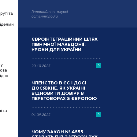
Залишайтесь в курсі
руті та
останніх подій
 ідеями
ЄВРОІНТЕГРАЦІЙНИЙ ШЛЯХ
ПІВНІЧНОЇ МАКЕДОНІЇ:
УРОКИ ДЛЯ УКРАЇНИ
гу
20.10.2025
нова
хідно
ЧЛЕНСТВО В ЄС І ДОСІ
ДОСЯЖНЕ. ЯК УКРАЇНІ
ВІДНОВИТИ ДОВІРУ В
ПЕРЕГОВОРАХ З ЄВРОПОЮ
і та
01.09.2025
ЧОМУ ЗАКОН № 4555