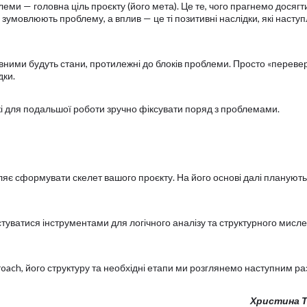
ми — головна ціль проєкту (його мета). Це те, чого прагнемо досягт
 зумовлюють проблему, а вплив — це ті позитивні наслідки, які наступ
ктивними будуть стани, протилежні до блоків проблеми. Просто «переве
дки.
, які для подальшої роботи зручно фіксувати поряд з проблемами.
яє сформувати скелет вашого проєкту. На його основі далі планують
уватися інструментами для логічного аналізу та структурного мисл
roach, його структуру та необхідні етапи ми розглянемо наступним ра
Христина Т