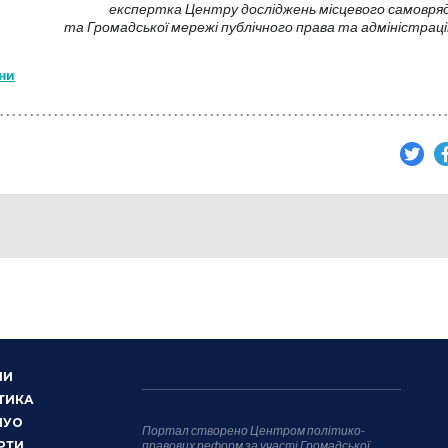
експертка Центру досліджень місцевого самовря
та Громадської мережі публічного права та адміністраці
їни
НИ
ТИКА
НУО
Портал створено Центром політико-
РТИ
правових реформ за участі Громадської