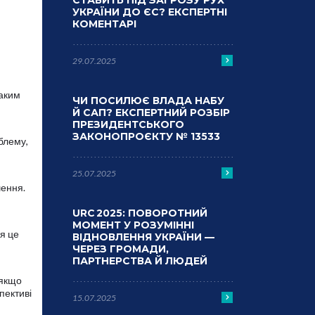
СТАВИТЬ ПІД ЗАГРОЗУ РУХ
УКРАЇНИ ДО ЄС? ЕКСПЕРТНІ
КОМЕНТАРІ
29.07.2025
таким
ЧИ ПОСИЛЮЄ ВЛАДА НАБУ
Й САП? ЕКСПЕРТНИЙ РОЗБІР
ПРЕЗИДЕНТСЬКОГО
ЗАКОНОПРОЄКТУ № 13533
облему,
25.07.2025
шення.
URC 2025: ПОВОРОТНИЙ
МОМЕНТ У РОЗУМІННІ
я це
ВІДНОВЛЕННЯ УКРАЇНИ —
ЧЕРЕЗ ГРОМАДИ,
ПАРТНЕРСТВА Й ЛЮДЕЙ
 якщо
пективі
15.07.2025