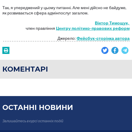
Так, я упереджений у цьому питанні. Але мені дійсно не байдуже,
як розвивається сфера адмінпослуг загалом.
Віктор Тимощук,
член правління
Центру політико-правових реформ
Джерело:
Фейсбук-сторінка автора
КОМЕНТАРІ
ОСТАННІ НОВИНИ
Залишайтесь в курсі
останніх подій