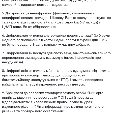
самостійно видавати повторні свідоцтва.
5. Дискримінація нецифрового (фізичного) спілкування й
нецифровізованих громадян і бізнесу. Багато послуг проєктуються
та з’являються тільки онлайн, і лише згодом (за 6-9 місяців) у
ЦНАП тощо. Як-от, єВідновлення.
6. Цифровізація як повна альтернатива децентралізації. За 5 років
жодного повноваження в частині адмінпослуг в Україні для ОМС
не було передано. Навіть навпаки — частину забрали.
7. Цифровізація як послуги для споживача, замість максимального
переведення в міжвідомчу взаємодію (як-от, інформація про
несудимість).
8. Цифровізація як самоціль (як-от, наприклад, відмова від штампа
про прописку в паспорті-книжці, що породило нову
багатомільйонну «послугу» витягів з РТГ). І замість «пеперлес»
вийшла купа паперу й втраченого ресурсу для усіх.
9. Брак уваги до правових стандартів захисту особи. Який орган
приймає рішення про реєстрацію ФОП у Дії й несе за це
відповідальність? Як забезпечити право на участь у разі
відмовного рішення? Чи є інформація про мотиви негативного
рішення та порядок його оскарження?