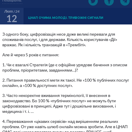
Поширити:
Лют / 24
12
ЦНАП ОЧИМА МОЛОДІ. ТРИВОЖНІ СИГНАЛИ
З одного боку, цифровізація несе дуже великі переваги для
споживачів послуг, і для держави. Кількість користувачів «Дії»
вражає. Як і кількість транзакцій в «Трембіті».
Але й через 5 років є питання:
1. Чи є взагалі Стратегія (де є офіційне урядове бачення з описом
проблем, пріоритетами, завданнями…)?
2. Питання правильності мети як такої. Не «100 % публічних послуг
онлайн», а «100 % доступних послуг».
3. Часто некоректне вживання термінології, її внесення в
законодавство. Бо 100 % «публічних послуг» не можуть бути
цифровізовані в принципі. Адже тут і дошкільне виховання, і
медицина і т. і. …
4. Переважання «цікавих сервісів» над вирішенням реальних
проблем. От уже навіть шлюб онлайн можна зробити. Але в ЦНАП
ОМС досі немає простого входу до реєстру ДРАЦСГ, щоб