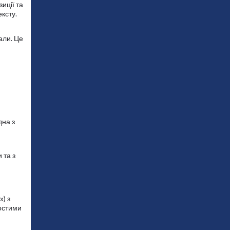
иції та
ксту.
али. Це
дна з
 та з
) з
ростими