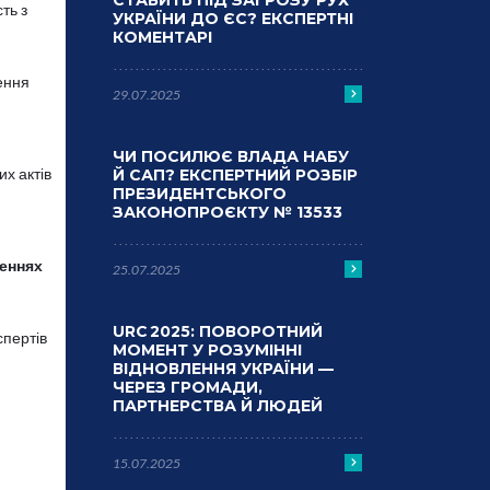
СТАВИТЬ ПІД ЗАГРОЗУ РУХ
ть з
УКРАЇНИ ДО ЄС? ЕКСПЕРТНІ
КОМЕНТАРІ
ення
29.07.2025
ЧИ ПОСИЛЮЄ ВЛАДА НАБУ
х актів
Й САП? ЕКСПЕРТНИЙ РОЗБІР
ПРЕЗИДЕНТСЬКОГО
ЗАКОНОПРОЄКТУ № 13533
женнях
25.07.2025
URC 2025: ПОВОРОТНИЙ
спертів
МОМЕНТ У РОЗУМІННІ
ВІДНОВЛЕННЯ УКРАЇНИ —
ЧЕРЕЗ ГРОМАДИ,
ПАРТНЕРСТВА Й ЛЮДЕЙ
15.07.2025