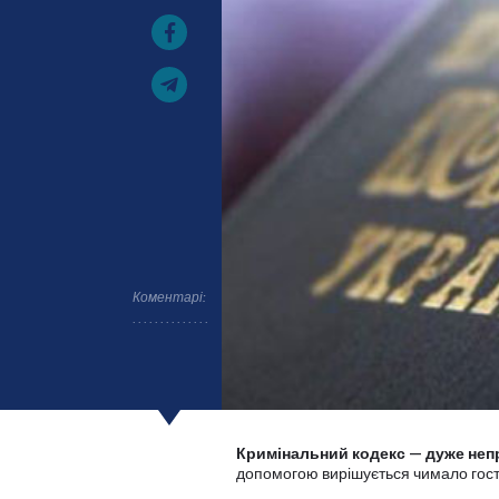
Коментарі:
Кримінальний кодекс
—
дуже непр
допомогою вирішується чимало гостр