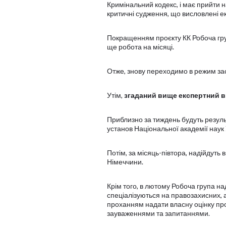
Кримінальний кодекс, і має прийти н
критичні судження, що висловлені е
Покращенням проєкту КК Робоча гру
ще робота на місяці.
Отже, знову переходимо в режим зас
Утім,
згаданий вище експертний 
Приблизно за тиждень будуть результ
установ Національної академії наук 
Потім, за місяць-півтора, надійдуть 
Німеччини.
Крім того, в лютому Робоча група на
спеціалізуються на правозахисних, 
проханням надати власну оцінку проє
зауваженнями та запитаннями.