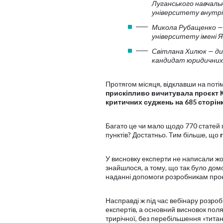
Луганського навчаль
університету внутрі
Микола Рубащенко —
університету імені 
Світлана Хилюк — ди
кандидат юридичних 
Протягом місяця, відклавши на потім
прискіпливо вичитувала проєкт К
критичних суджень на 685 сторін
Багато це чи мало щодо 770 статей п
пунктів? Достатньо. Тим більше, що
У висновку експерти не написали жод
знайшлося, а тому, що так було дом
наданні допомоги розробникам проє
Насправді ж під час вебінару розроб
експертів, а основний висновок поля
трирічної, без перебільшення «титані