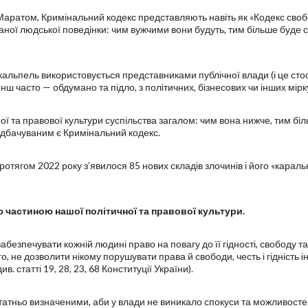
 Маратом, Кримінальний кодекс представляють навіть як «Кодекс своб
раної людської поведінки: чим вужчими вони будуть, тим більше буде 
кальпель використовується представниками публічної влади (і це сто
ш часто — обдумано та підло, з політичних, бізнесових чи інших мірк
ної та правової культури суспільства загалом: чим вона нижче, тим бі
дбачуваним є Кримінальний кодекс.
отягом 2022 року з’явилося 85 нових складів злочинів і його «караль
частиною нашої політичної та правової культури.
абезпечувати кожній людині право на повагу до її гідності, свободу та
го, не дозволити нікому порушувати права й свободи, честь і гідність 
. статті 19, 28, 23, 68 Конституції України).
атньо визначеними, аби у влади не виникало спокуси та можливосте