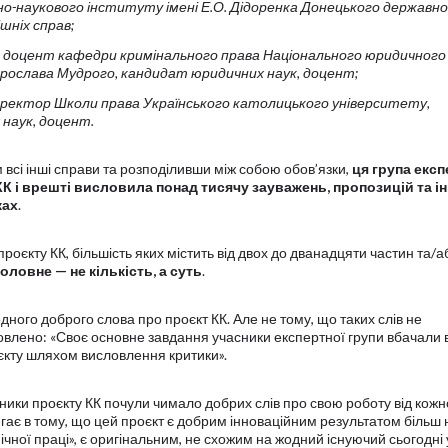
но-наукового інституту імені Е.О. Дідоренка Донецького державн
шніх справ;
 доцент кафедри кримінального права Національного юридичного
Ярослава Мудрого, кандидат юридичних наук, доцент;
ректор Школи права Українського католицького університету,
наук, доцент.
 всі інші справи та розподіливши між собою обов’язки,
ця група експ
К і врешті висловила понад тисячу зауважень, пропозицій та і
ках
.
роєкту КК, більшість яких містить від двох до дванадцяти частин та/а
головне
—
не кількість, а суть
.
ного доброго слова про проєкт КК. Але не тому, що таких слів не
овлено: «Своє основне завдання учасники експертної групи вбачали 
кту шляхом висловлення критики».
ники проєкту КК почули чимало добрих слів про свою роботу від кожн
гає в тому, що цей проєкт є добрим інноваційним результатом більш 
чної праці», є оригінальним, не схожим на жодний існуючий сьогодні у