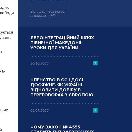
оди»,
Залишайтесь в курсі
свободи
останніх подій
сується
увань.
ЄВРОІНТЕГРАЦІЙНИЙ ШЛЯХ
ПІВНІЧНОЇ МАКЕДОНІЇ:
УРОКИ ДЛЯ УКРАЇНИ
льш
20.10.2025
на»
ЧЛЕНСТВО В ЄС І ДОСІ
ДОСЯЖНЕ. ЯК УКРАЇНІ
ВІДНОВИТИ ДОВІРУ В
ПЕРЕГОВОРАХ З ЄВРОПОЮ
інших
01.09.2025
ЧОМУ ЗАКОН № 4555
й