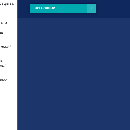
вців за
ВСІ НОВИНИ
и та
яч
альної
го
ені
рава