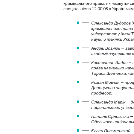
кримінального права, які «живуть» 
спеціальністю 12.00.08 в Україні чим
Олександр Дудоров (
кримінального права
університету імені 
науки й техніки Украї
Андрій Вознюк — заві
академії внутрішніх 
Костянтин Задоя — п
права навчально-нау
Тараса Шевченка, ка
Роман Мовчан — проф
Донецького націонал
професор;
Олександр Марін — д
національного універ
Наталя Орловська —
Одеського національ
Євген Письменский — 