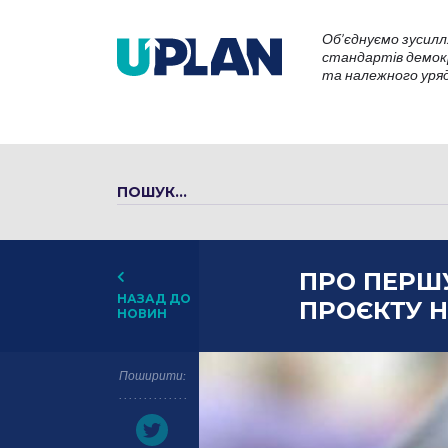
Об’єднуємо зусилл
стандартів демокр
та належного уряду
ПРО ПЕРШ
НАЗАД ДО
ПРОЄКТУ 
НОВИН
Поширити: