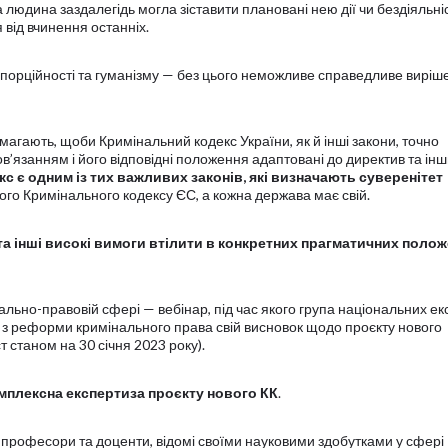
а людина заздалегідь могла зіставити плановані нею дії чи бездіяльніс
від вчинення останніх.
опорційності та гуманізму — без цього неможливе справедливе виріш
магають, щоби Кримінальний кодекс України, як й інші закони, точно
’язанням і його відповідні положення адаптовані до директив та інши
с є одним із тих важливих законів, які визначають суверенітет
ого Кримінального кодексу ЄС, а кожна держава має свій.
 та інші високі вимоги втілити в конкретних прагматичних поло
ально-правовій сфері — вебінар, під час якого група національних ек
 з реформи кримінального права свій висновок щодо проєкту нового
т станом на 30 січня 2023 року).
мплексна експертиза проєкту нового КК
.
і професори та доценти, відомі своїми науковими здобутками у сфері