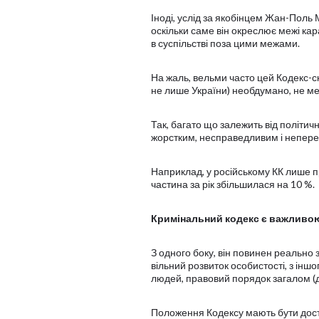
Іноді, услід за якобінцем Жан-Поль
оскільки саме він окреслює межі ка
в суспільстві поза цими межами.
На жаль, вельми часто цей Кодекс-с
не лише України) необдумано, не мен
Так, багато що залежить від політич
жорстким, несправедливим і непере
Наприклад, у російському КК лише пр
частина за рік збільшилася на 10 %.
Кримінальний кодекс є важливою 
З одного боку, він повинен реально з
вільний розвиток особистості, з іншо
людей, правовий порядок загалом (див
Положення Кодексу мають бути дост