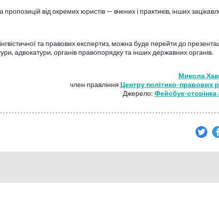
а пропозицій від окремих юристів — вчених і практиків, інших зацікав
інгвістичної та правових експертиз, можна буде перейти до презентац
атури, адвокатури, органів правопорядку та інших державних органів.
Микола Ха
член правління
Центру політико-правових 
Джерело:
Фейсбук-сторінка