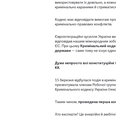
використовувати їх довільно, а кожн
кримінально караними й стриматися 
Кодекс має відповідати вимогам пр
кримінально-правових конфліктів.
Євроінтеграційні зусилля України ви
відповідав нашим міжнародним зобов
ЄС. При цьому
Кримінальний кодек
держави
— саме тому не існує єдин
Дуже непросто всі конституційні
КК
.
15 березня відбулася подія в кримін
презентувала членам Робочої групи
Кримінального кодексу України (текс
Таким чином,
проведена перша ко
Хто експерти? Це енергійні й амбітн