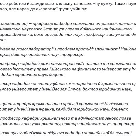
своєю роботою й завжди мають власну та незалежну думку. Таких науко
ало, але наразі до експертної групи увійшли:
координатор) — професор кафедри кримінально-правової політик
 навчально-наукового інституту права Київського національного
Тараса Шевченка, доктор юридичних наук, професор, заслужений ді
ни;
дувач наукової лабораторії з проблем протидії злочинності Націон
справ, доктор юридичних наук, професор;
рофесор кафедри кримінально-правової політики та кримінально
кового інституту права Київського національного університету ім
ндидат юридичних наук, доцент;
есор кафедри конституційного, міжнародного й кримінального п
ьного університету імені Василя Стуса, доктор юридичних наук,
оцент кафедри кримінального права й кримінології Львівського
ситету імені Івана Франка, кандидат юридичних наук, доцент;
 професор кафедри кримінального та адміністративного права
ного морського університету, доктор юридичних наук, професор;
виконувач обов’язків завідувача кафедри поліцейської діяльності