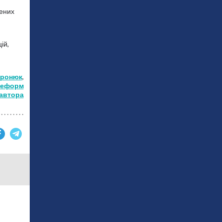
лених
ій,
вронюк
,
реформ
 автора