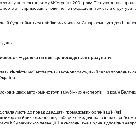
а заміну постсовєтському КК України 2001 року. Ті зауваження, пропоз
кспертами, спрямовані виключно на покращення змісту й структури те
па й буде займатися найближчим часом. Створюємо гугл-док і… поїх
ідань.
висновок
—
далеко не все, що доведеться врахувати
.
ати лінгвістичної експертизи законопроєкту, який зараз проводить о
України.
висновки двох автономних груп зарубіжних експертів — з країн Балтики
діслала листи до понад двадцяти громадських організацій (які
антикорупційних, екологічних, виборчих, медичних та інших проблемах
кту КК у межах компетенції. На сьогодні вже є одна відповідь з неп