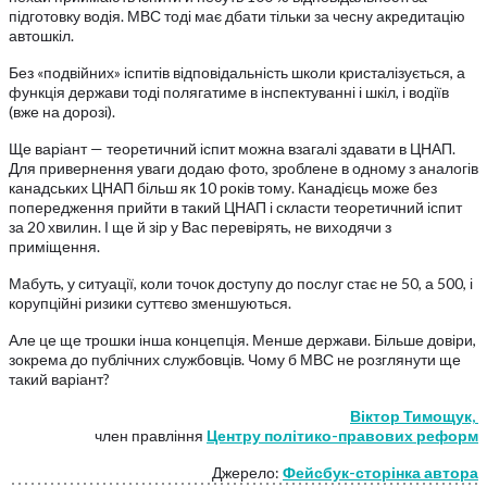
підготовку водія. МВС тоді має дбати тільки за чесну акредитацію
автошкіл.
Без «подвійних» іспитів відповідальність школи кристалізується, а
функція держави тоді полягатиме в інспектуванні і шкіл, і водіїв
(вже на дорозі).
Ще варіант — теоретичний іспит можна взагалі здавати в ЦНАП.
Для привернення уваги додаю фото, зроблене в одному з аналогів
канадських ЦНАП більш як 10 років тому. Канадієць може без
попередження прийти в такий ЦНАП і скласти теоретичний іспит
за 20 хвилин. І ще й зір у Вас перевірять, не виходячи з
приміщення.
Мабуть, у ситуації, коли точок доступу до послуг стає не 50, а 500, і
корупційні ризики суттєво зменшуються.
Але це ще трошки інша концепція. Менше держави. Більше довіри,
зокрема до публічних службовців. Чому б МВС не розглянути ще
такий варіант?
Віктор Тимощук,
член правління
Центру політико-правових реформ
Джерело:
Фейсбук-сторінка автора