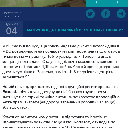
Поширити:
Тра / 23
04
МАЙБУТНЯ ВІДБУДОВА УКРАЇНИ: З ЧОГО ВАРТО ПОЧАТИ?
МВС знову в пошуку. Ще зовсім недавно дійсно з якогось дива в
МВС розмежували на послідовні етапи теоретичну підготовку, а
тільки потім — практику. Тобто ускладнили. Тепер, на щастя,
концепція змінилася. Є слушні ідеї, як-от можливість вивчення
теоретичної частини ПДР самостійно. Але є й ідея, що здається
досить сумнівною. Зокрема, замість 148 «сервісних центрів»
залишиться 55.
На мій погляд, при такому підході корупційні ризики зростають.
Якщо кількість точок доступу до цієї базової групи послуг
зменшується втричі, то «ціна питання» теж зростає пропорційно.
Адже прямі витрати (на дорогу, втрачений робочий час тощо)
збільшуються.
Хочеться запитати, чому питання підготовки та іспитів не
«приватизувати» повністю. Якщо автошколи готують водіїв, то
нехай приймають іспити й несуть 100 % відповідальності за