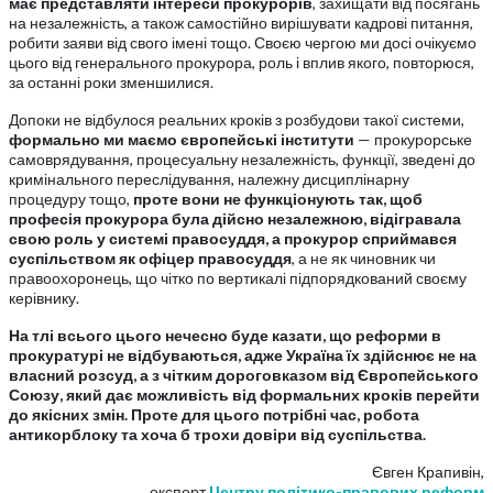
має
представляти
інтереси
прокурорів
, захищати від посягань
на незалежність, а також самостійно вирішувати кадрові питання,
робити заяви від свого імені тощо. Своєю чергою ми досі очікуємо
цього від генерального прокурора, роль і вплив якого, повторюся,
за останні роки зменшилися.
Допоки не відбулося реальних кроків з розбудови такої системи,
формально
ми
маємо
європейські
інститути
— прокурорське
самоврядування, процесуальну незалежність, функції, зведені до
кримінального переслідування, належну дисциплінарну
процедуру тощо,
проте
вони
не
функціонують
так,
щоб
професія
прокурора
була
дійсно незалежною,
відігравала
свою
роль
у
системі
правосуддя,
а
прокурор
сприймався
суспільством
як
офіцер
правосуддя
, а не як чиновник чи
правоохоронець, що чітко по вертикалі підпорядкований своєму
керівнику.
На
тлі
всього
цього
нечесно
буде
казати,
що
реформи в
прокуратурі
не
відбуваються,
адже
Україна
їх
здійснює
не
на
власний
розсуд,
а
з
чітким
дороговказом
від
Європейського
Союзу,
який
дає можливість
від
формальних
кроків
перейти
до
якісних
змін.
Проте
для
цього
потрібні
час,
робота
антикорблоку
та
хоча
б
трохи
довіри
від
суспільства.
Євген Крапивін,
експерт
Центру політико-правових реформ