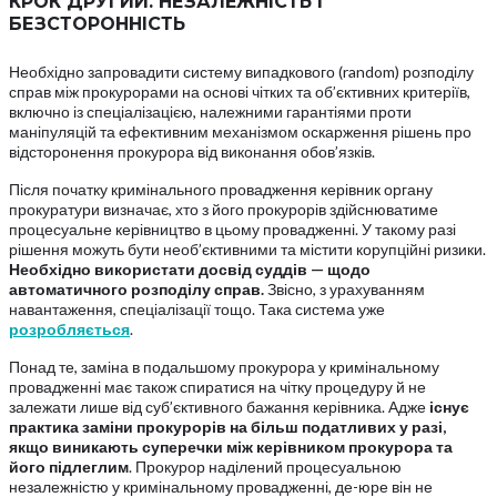
КРОК
ДРУГИЙ.
НЕЗАЛЕЖНІСТЬ
І
БЕЗСТОРОННІСТЬ
Необхідно запровадити систему випадкового (random) розподілу
справ між прокурорами на основі чітких та об’єктивних критеріїв,
включно із спеціалізацією, належними гарантіями проти
маніпуляцій та ефективним механізмом оскарження рішень про
відсторонення прокурора від виконання обов’язків.
Після початку кримінального провадження керівник органу
прокуратури визначає, хто з його прокурорів здійснюватиме
процесуальне керівництво в цьому провадженні. У такому разі
рішення можуть бути необ’єктивними та містити корупційні ризики.
Необхідно
використати
досвід
суддів
— щодо
автоматичного
розподілу
справ.
Звісно, з урахуванням
навантаження, спеціалізації тощо. Така система уже
розробляється
.
Понад те, заміна в подальшому прокурора у кримінальному
провадженні має також спиратися на чітку процедуру й не
залежати лише від суб’єктивного бажання керівника. Адже
існує
практика
заміни
прокурорів
на
більш
податливих
у
разі,
якщо
виникають
суперечки
між
керівником
прокурора
та
його
підлеглим
. Прокурор наділений процесуальною
незалежністю у кримінальному провадженні, де-юре він не