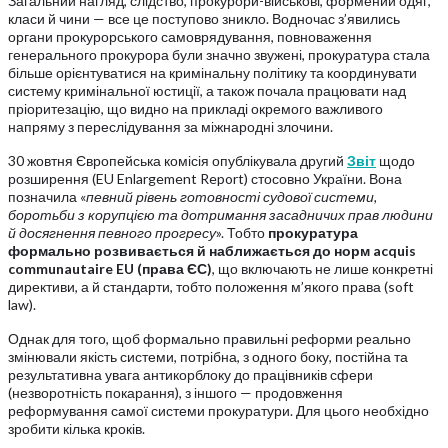
Загальний нагляд, слідство, прокурори-військові, формений одяг,
класи й чини — все це поступово зникло. Водночас з’явились
органи прокурорського самоврядування, повноваження
генерального прокурора були значно звужені, прокуратура стала
більше орієнтуватися на кримінальну політику та координувати
систему кримінальної юстиції, а також почала працювати над
пріоритезацію, що видно на прикладі окремого важливого
напряму з переслідування за міжнародні злочини.
30 жовтня Європейська комісія опублікувала другий
Звіт
щодо
розширення (EU Enlargement Report) стосовно України. Вона
позначила «
певний
рівень
готовності
судової
системи,
боротьби
з
корупцією
та
дотримання
засадничих
прав
людини
й
досягнення
певного
прогресу
». Тобто
прокуратура
формально
розвивається
й
наближається
до
норм
acquis
communautaire
EU
(права
ЄС)
, що включають не лише конкретні
директиви, а й стандарти, тобто положення м’якого права (soft
law).
Однак для того, щоб формально правильні реформи реально
змінювали якість системи, потрібна, з одного боку, постійна та
результативна увага антикорблоку до працівників сфери
(незворотність покарання), з іншого — продовження
реформування самої системи прокуратури. Для цього необхідно
зробити кілька кроків.