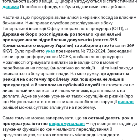
тотальності цього явища. Ці цифри узгоджуються зі статистичними
даними
Пенсійного фонду, які були відкритими весь цей час.
Частина з цих прокурорів звільнилися з керівних посад за власним
бажанням. Нині триває службове розслідування з боку
Генеральної інспекції Офісу генерального прокурора (ОГП), а
Державне
бюро
розслідувань
розпочало
кримінальні
провадження
за
підроблення
документів
(стаття
358
Кримінального кодексу України)
та
хабарництво
(стаття
369
ККУ)
. Було прийнято
указ
президента № 732/2024. Законодавчі
зміни щодо реформування МСЕК, позбавлення прокурорів
можливості отримувати виплати за інвалідністю в момент
перебування на посаді (аналогічно до поліції) — ці та інші заходи
вживаються з боку органів влади. На мою думку,
це
адекватна
реакція
на
системну
проблему,
яка
поширена
не
лише
в
прокуратурі,
а
й
загалом
на
публічній
службі
та стосується не
лише пенсійних виплат, а й інших чинників, що впливають на
доплати. Адже за умови усунення таких корупційних ризиків (про
що Національне агентство з питань запобігання корупції
писало
раніше) можна суттєво вплинути на проблему.
Саме тому не можна заперечувати, що
за
останні
десять
років
прокуратура
істотно
реформувалася
— від очищення кадрів до
звуження функцій до кримінального переслідування й
представництва, як того вимагають міжнародні стандарти.