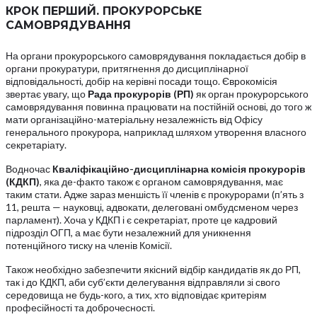
КРОК
ПЕРШИЙ.
ПРОКУРОРСЬКЕ
САМОВРЯДУВАННЯ
На органи прокурорського самоврядування покладається добір в
органи прокуратури, притягнення до дисциплінарної
відповідальності, добір на керівні посади тощо. Єврокомісія
звертає увагу, що
Рада
прокурорів
(РП)
як орган прокурорського
самоврядування повинна працювати на постійній основі, до того ж
мати організаційно-матеріальну незалежність від Офісу
генерального прокурора, наприклад шляхом утворення власного
секретаріату.
Водночас
Кваліфікаційно
-дисциплінарна
комісія
прокурорів
(КДКП)
, яка де-факто також є органом самоврядування, має
таким стати. Адже зараз меншість її членів є прокурорами (п’ять з
11, решта — науковці, адвокати, делеговані омбудсменом через
парламент). Хоча у КДКП і є секретаріат, проте це кадровий
підрозділ ОГП, а має бути незалежний для уникнення
потенційного тиску на членів Комісії.
Також необхідно забезпечити якісний відбір кандидатів як до РП,
так і до КДКП, аби суб’єкти делегування відправляли зі свого
середовища не будь-кого, а тих, хто відповідає критеріям
професійності та доброчесності.