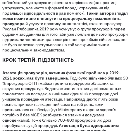
зобов’язаний узгоджувати рішення з керівником (на практиці
узгоджують, але часто у форматі порад і страхування від
подальшої відповідальності в разі помилок).
Такий
авторозподіл
може
позитивно
вплинути
на
процесуальну
незалежність
прокурора
й усунути практику на кшталт тієї, коли генпрокурор
Руслан Рябошапка 2019 року усунув усю групу прокурорів перед
судовим засіданням для того, аби уже лояльні до нього прокурори
підтримали «політико-правове» рішення про обмін військових, що
не було належно врегульовано на той час кримінальним
процесуальним законодавством.
КРОК
ТРЕТІЙ.
ПІДЗВІТНІСТЬ
Атестація
прокурорів,
активна
фаза
якої пройшла
у
2019–
2021
роках,
має
бути
завершена.
Тоді було звільнено близько 50
% прокурорів ОГП і майже третина прокурорів обласних та
окружних прокуратур. Водночас частина з них досі намагається
поновитися на посадах, а «найвинахідливіші» прокурори досі
уникають проведення атестації. Наприклад, дехто п’ять років
поспіль приносить лікарняний саме на той день, коли
призначалася співбесіда (тут Міністерству охорони здоров’я
потрібно й без МСЕК розбиратися з такими довідками-
одноденками). Тож є близько 700–800 прокурорів, які досі
перебувають у цій процедурі.
Атестація
була
одноразовим
екстраординарним
заходом
для
очищення
органів