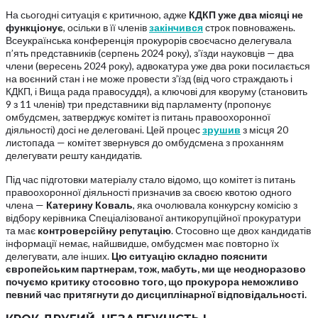
На сьогодні ситуація є критичною, адже
КДКП
уже
два
місяці
не
функціонує
, осільки в її членів
закінчився
строк повноважень.
Всеукраїнська конференція прокурорів своєчасно делегувала
п’ять представників (серпень 2024 року), з’їзди науковців — два
члени (вересень 2024 року), адвокатура уже два роки посилається
на воєнний стан і не може провести з’їзд (від чого страждають і
КДКП, і Вища рада правосуддя), а ключові для кворуму (становить
9 з 11 членів) три представники від парламенту (пропонує
омбудсмен, затверджує комітет із питань правоохоронної
діяльності) досі не делеговані. Цей процес
зрушив
з місця 20
листопада — комітет звернувся до омбудсмена з проханням
делегувати решту кандидатів.
Під час підготовки матеріалу стало відомо, що комітет із питань
правоохоронної діяльності призначив за своєю квотою одного
члена —
Катерину Коваль
, яка очолювала конкурсну комісію з
відбору керівника Спеціалізованої антикорупційної прокуратури
та має
контроверсійну репутацію
. Стосовно ще двох кандидатів
інформації немає, найшвидше, омбудсмен має повторно їх
делегувати, але інших.
Цю
ситуацію
складно
пояснити
європейським
партнерам,
тож, мабуть,
ми
ще
неодноразово
почуємо
критику
стосовно
того,
що
прокурора
неможливо
певний
час
притягнути
до
дисциплінарної
відповідальності.