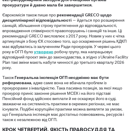
прокуратури
й
давно
мала
би
завершитися.
Єврокомісія також пише про
рекомендації
GRECO
щодо
дисциплінарної
відповідальності
— йдеться про розширення
санкцій, збільшення строку притягнення до відповідальності,
впровадження співмірності правопорушень і санкцій та інше. Ці
рекомендації GRECO висловлює з 2017 року. Новим у них є чітка
артикуляція з боку ЄК стосовно того, що оскарження рішень КДКП
має відбуватись із залученням Ради прокурорів. У червні цього
року в ОГП було
утворено
робочу групу, яка напрацьовує
відповідний проєкт змін до законодавства, а згідно з Ukraine Facility
Plan такі зміни мають набути чинності до третього кварталу 2026
року.
Також
Генеральна
інспекція
ОГП
неодмінно
має
бути
реформована
, адже саме вона не вбачала проблем із
прокурорами з інвалідністю. Така пасивна позиція, за якої якщо
прокурор приніс законне рішення МСЕК і на його підставі
Пенсійний фонд здійснює виплати й не оскаржує його в суді,
зважаючи на системність практики в окремих регіонах, не має
існувати. Подібні корупційні практики можна виявляти за умови,
що Генеральна інспекція має достатньо повноважень, ресурсів і
також є незалежною від ОГП.
КРОК
ЧЕТВЕРТИЙ.
ЯКІСТЬ
ПРАВОСУДДЯ
ТА