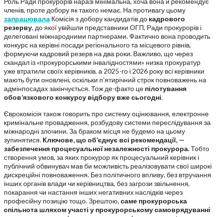
Роль Ради прокурорів наразі мінімальна, хоча вона й рекомендує
членів, проте добору як такого немає. На противагу цьому
запрацювала
Комісія з добору кандидатів до
кадрового
резерву
, до якої увійшли представники ОГП, Ради прокурорів і
делеговані міжнародними партнерами. Фактично вона проводить
конкурс на керівні посади регіонального та місцевого рівнів,
формуючи кадровий резерв на два роки. Важливо, що через
скандал із «прокурорськими інвалідностями» низка прокуратур
уже втратили своїх керівників, а 2025-го і 2026 року всі керівники
мають бути оновлені, оскільки п’ятирічний строк повноважень на
адмінпосадах закінчується. Тож де-факто це
пілотування
обов’язкового
конкурсу
відбору
в
же
сьогодні
.
Єврокомісія також говорить про систему оцінювання, електронне
кримінальне провадження, розбудову системи переслідування за
міжнародні злочини. За браком місця не будемо на цьому
зупинятися.
Ключове,
що
об’єднує
всі
рекомендації,
—
забезпечення
процесуальної
незалежності
прокурора.
Тобто
створення умов, за яких прокурор як процесуальний керівник і
публічний обвинувач мав би можливість реалізовувати свої широкі
дискреційні повноваження. Без політичного впливу, без втручання
інших органів влади чи керівництва, без загрози звільнення,
покарання чи настання інших негативних наслідків через
професійну позицію тощо. Зрештою,
саме
прокурорська
спільнота
шляхом
участі
у
прокурорському
самоврядуванні