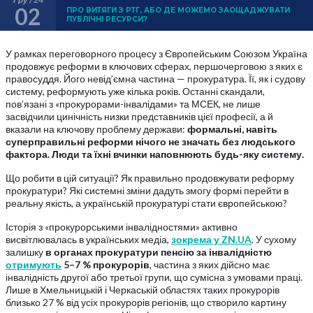
02
ПРО ВИТЯГИ З РТГ, АБО ДЕ МОЖЕМО ЗАОЩАДЖУВАТИ
ПУБЛІЧНІ РЕСУРСИ?
У рамках переговорного процесу з Європейським Союзом Україна
продовжує реформи в ключових сферах, першочерговою з яких є
правосуддя. Його невід’ємна частина — прокуратура. Її, як і судову
систему, реформують уже кілька років. Останні скандали,
пов’язані з «прокурорами-інвалідами» та МСЕК, не лише
засвідчили цинічність низки представників цієї професії, а й
вказали на ключову проблему держави:
формальні,
навіть
суперправильні
реформи
нічого
не
значать
без
людського
фактора.
Люди
та
їхні
вчинки
наповнюють
будь-яку
систему.
Що робити в цій ситуації? Як правильно продовжувати реформу
прокуратури? Які системні зміни дадуть змогу формі перейти в
реальну якість, а українській прокуратурі стати європейською?
Історія з «прокурорськими інвалідностями» активно
висвітлювалась в українських медіа,
зокрема у ZN.UA
. У сухому
залишку
в
органах
прокуратури
пенсію
за
інвалідністю
отримують
5–7 %
прокурорів
, частина з яких дійсно має
інвалідність другої або третьої групи, що сумісна з умовами праці.
Лише в Хмельницькій і Черкаській областях таких прокурорів
близько 27 % від усіх прокурорів регіонів, що створило картину