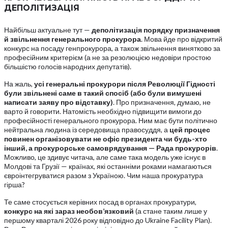
ДЕПОЛІТИЗАЦІЯ
Найбільш актуальне тут —
деполітизація
порядку
призначення
й
звільнення
г
енерального
прокурора
. Мова йде про відкритий
конкурс на посаду генпрокурора, а також звільнення винятково за
професійним критерієм (а не за резолюцією недовіри простою
більшістю голосів народних депутатів).
На жаль,
усі
г
енеральні
прокурори
після
Революції
Гідності
були
звільнені
саме
в
такий спосіб
(або
були
вимушені
написати
заяву
про
відставку)
. Про призначення, думаю, не
варто й говорити. Натомість необхідно підвищити вимоги до
професійності генерального прокурора. Ним має бути політично
нейтральна людина із середовища правосуддя, а
цей
процес
повинен
організовувати
не
о
фіс
п
резидента
чи
будь-хто
інший,
а
прокурорське
самоврядування
—
Рада
прокурорів
.
Можливо, це здивує читача, але саме така модель уже існує в
Молдові та Грузії — країнах, які останніми роками намагаються
євроінтегруватися разом з Україною. Чим наша прокуратура
гірша?
Те саме стосується керівних посад в органах прокуратури,
конкурс
на
які
зараз
не
обов’язковий
(а стане таким лише у
першому кварталі 2026 року відповідно до Ukraine Facility Plan).