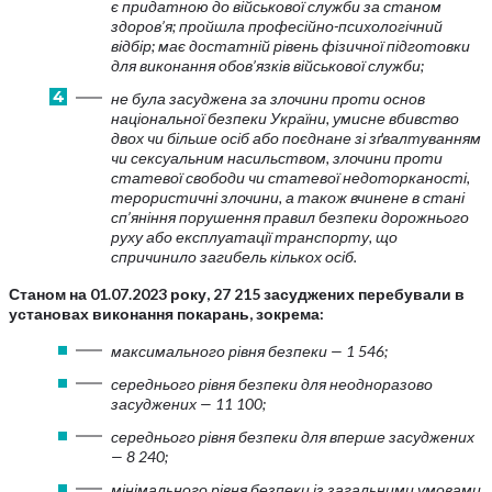
є придатною до військової служби за станом
здоров’я; пройшла професійно-психологічний
відбір; має достатній рівень фізичної підготовки
для виконання обов’язків військової служби;
не була засуджена за злочини проти основ
національної безпеки України, умисне вбивство
двох чи більше осіб або поєднане зі зґвалтуванням
чи сексуальним насильством, злочини проти
статевої свободи чи статевої недоторканості,
терористичні злочини, а також вчинене в стані
сп’яніння порушення правил безпеки дорожнього
руху або експлуатації транспорту, що
спричинило загибель кількох осіб.
Станом на 01.07.2023 року, 27 215 засуджених перебували в
установах виконання покарань, зокрема:
максимального рівня безпеки — 1 546;
середнього рівня безпеки для неодноразово
засуджених — 11 100;
середнього рівня безпеки для вперше засуджених
— 8 240;
мінімального рівня безпеки із загальними умовами