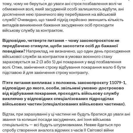
тому, чому не беруться до уваги ані строк позбавлення волі чи
обмеження волі, який засудженій особі залишилось відбути, ані
досягнення нею граничного віку перебування на військовій
службі? Очевидно, що такий підхід серйозно зменшить кількість
випадків виникнення бажання засуджених осіб проходити
військову службу за контрактом.
Відповідно, четверте питання – чому законопроєктом не
передбачено стимули, щоби заохотити осіб до бажаної
поведінки?
Наприклад, не визначено, що один день проходження
військової служби за контрактом в умовах воєнного стану
зараховується за 2 (3 або 5) дні покарання у виді позбавлення
волі. Отже, закінчення строку відбування покарання мало б бути
підставою й для закінчення строку контракту.
П’яте питання випливає з положень законопроєкту 11079-1,
відповідно до якого, особи, звільнені умовно-достроково
від відбування покарання, проходять військову службу
виключно у відповідних спеціалізованих підрозділах
військових частин (спеціалізованих військових частинах).
Відтак, при зарахуванні у ці частини не будуть братися до уваги ані
звання та колишні посади засуджених, ані їхня військова
спеціальність — всі будуть штурмовиками. Невже йдеться про
спробу створення аналога відомих з часів ІІ Світової війни