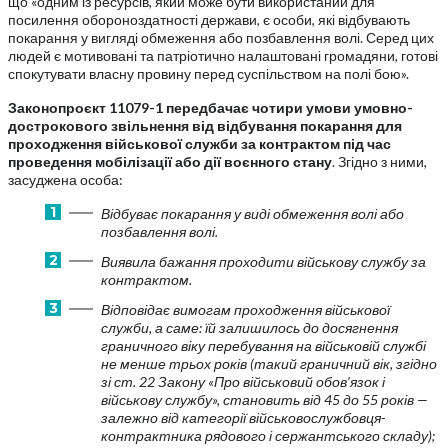
що «одним із ресурсів, який може бути використаний для
посилення обороноздатності держави, є особи, які відбувають
покарання у вигляді обмеження або позбавлення волі. Серед цих
людей є мотивовані та патріотично налаштовані громадяни, готові
спокутувати власну провину перед суспільством на полі бою».
Законопроєкт 11079-1 передбачає чотири умови умовно-
дострокового звільнення від відбування покарання для
проходження військової служби за контрактом під час
проведення мобілізації або дії воєнного стану
. Згідно з ними,
засуджена особа:
Відбуває покарання у виді обмеження волі або
позбавлення волі.
Виявила бажання проходити військову службу за
контрактом.
Відповідає вимогам проходження військової
служби, а саме: їй залишилось до досягнення
граничного віку перебування на військовій службі
не менше трьох років (такий граничний вік, згідно
зі ст. 22 Закону «Про військовий обов’язок і
військову службу», становить від 45 до 55 років —
залежно від категорії військовослужбовця-
контрактника рядового і сержантського складу);