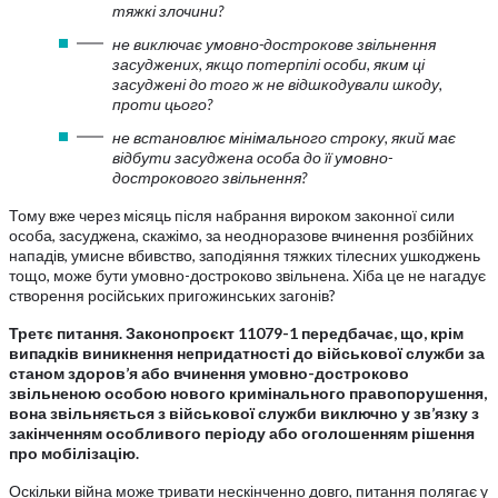
тяжкі злочини?
не виключає умовно-дострокове звільнення
засуджених, якщо потерпілі особи, яким ці
засуджені до того ж не відшкодували шкоду,
проти цього?
не встановлює мінімального строку, який має
відбути засуджена особа до її умовно-
дострокового звільнення?
Тому вже через місяць після набрання вироком законної сили
особа, засуджена, скажімо, за неодноразове вчинення розбійних
нападів, умисне вбивство, заподіяння тяжких тілесних ушкоджень
тощо, може бути умовно-достроково звільнена. Хіба це не нагадує
створення російських пригожинських загонів?
Третє питання. Законопроєкт 11079-1 передбачає, що, крім
випадків виникнення непридатності до військової служби за
станом здоров’я або вчинення умовно-достроково
звільненою особою нового кримінального правопорушення,
вона звільняється з військової служби виключно у зв’язку з
закінченням особливого періоду або оголошенням рішення
про мобілізацію.
Оскільки війна може тривати нескінченно довго, питання полягає у