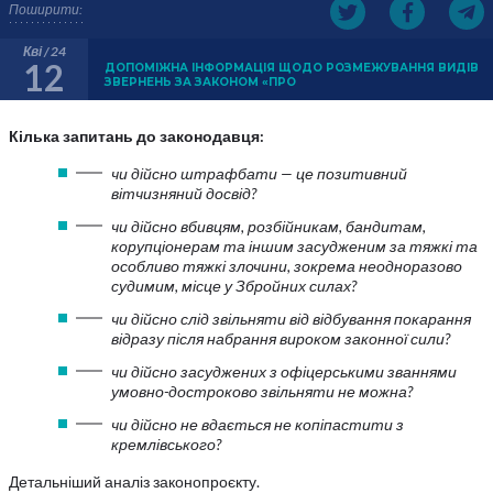
Поширити:
Кві / 24
12
ДОПОМІЖНА ІНФОРМАЦІЯ ЩОДО РОЗМЕЖУВАННЯ ВИДІВ
ЗВЕРНЕНЬ ЗА ЗАКОНОМ «ПРО
Кілька запитань до законодавця:
чи дійсно штрафбати — це позитивний
вітчизняний досвід?
чи дійсно вбивцям, розбійникам, бандитам,
корупціонерам та іншим засудженим за тяжкі та
особливо тяжкі злочини, зокрема неодноразово
судимим, місце у Збройних силах?
чи дійсно слід звільняти від відбування покарання
відразу після набрання вироком законної сили?
чи дійсно засуджених з офіцерськими званнями
умовно-достроково звільняти не можна?
чи дійсно не вдається не копіпастити з
кремлівського?
Детальніший аналіз законопроєкту.