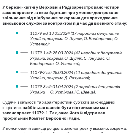
У березні-квітні у Верховній Раді зареєстровано чотири
законопроєкти, в яких йдеться про умовно-дострокове
звільнення від відбування покарання для проходження
військової служби за контрактом під час дії воєнного стану:
11079 від 13.03.2024 (17 народних депутатів
України, зокрема О. Шуляк, О. Бондаренко, О.
Устенко);
11079-1 від 28.03.2024 (42 народних депутатів
України, зокрема О. Шуляк, С. Іонушас, О.
Бондаренко, О. Устенко);
11079-2 від 28.03.2024 (11 народних депутатів
України, зокрема Д. Разумков);
11079-3 від 01.04.2024 (2 народних депутатів
України — О. Устінова і С. Швець).
Судячи з кількості та характеристики суб’єктів законодавчої
ініціативи,
найбільше шансів бути підтриманим мав
законопроєкт 11079-1. Так, саме його й підтримав
профільний Комітет Верховної Ради.
У пояснюваній записці до цього законопроєкту вказано, зокрема,