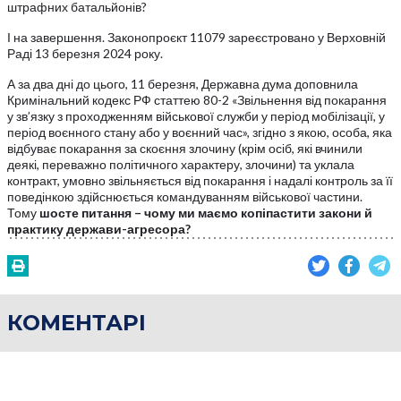
штрафних батальйонів?
І на завершення. Законопроєкт 11079 зареєстровано у Верховній
Раді 13 березня 2024 року.
А за два дні до цього, 11 березня, Державна дума доповнила
Кримінальний кодекс РФ статтею 80-2 «Звільнення від покарання
у зв’язку з проходженням військової служби у період мобілізації, у
період воєнного стану або у воєнний час», згідно з якою, особа, яка
відбуває покарання за скоєння злочину (крім осіб, які вчинили
деякі, переважно політичного характеру, злочини) та уклала
контракт, умовно звільняється від покарання і надалі контроль за її
поведінкою здійснюється командуванням військової частини.
Тому
шосте питання – чому ми маємо копіпастити закони й
практику держави-агресора?
КОМЕНТАРІ