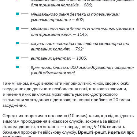
для тримання чоловіків — 686;
мінімального рівня безпеки із полегшеними
умовами тримання — 602;
мінімального рівня безпеки із загальними умовами
для тримання жінок — 1145;
лікувальних закладах при слідчих ізоляторах та
виправних колоніях — 762;
виправних центрах — 1005.
Крім того, близько 800 осіб відбувають покарання
у виді обмеження волі.
Таким чином, якщо виключити неповнолітніх, жінок, хворих, осіб,
засуджених до довічного позбавлення волі, а також за злочини,
вчинення яких виключає можливість умовно-дострокового
звільнення за згаданою підставою, то наявні приблизно 20 тисяч
засуджених.
Серед них теоретично половина (10 тисяч) таких, що відповідають
вимогам проходження військової служби, зокрема за віком і
станом здоров’я, а з останніх — навряд понад 5-10% виявлять
бажання проходити військову службу.
Врешті-решт, йдеться про