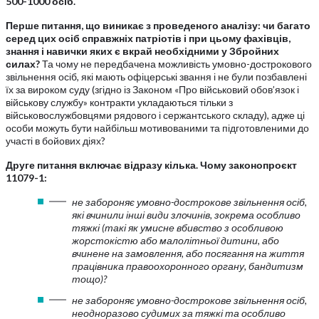
500-1000 осіб.
Перше питання, що виникає з проведеного аналізу: чи багато
серед цих осіб справжніх патріотів і при цьому фахівців,
знання і навички яких є вкрай необхідними у Збройних
силах?
Та чому не передбачена можливість умовно-дострокового
звільнення осіб, які мають офіцерські звання і не були позбавлені
їх за вироком суду (згідно із Законом «Про військовий обов’язок і
військову службу» контракти укладаються тільки з
військовослужбовцями рядового і сержантського складу), адже ці
особи можуть бути найбільш мотивованими та підготовленими до
участі в бойових діях?
Друге питання включає відразу кілька. Чому законопроєкт
11079-1:
не забороняє умовно-дострокове звільнення осіб,
які вчинили інші види злочинів, зокрема особливо
тяжкі (такі як умисне вбивство з особливою
жорстокістю або малолітньої дитини, або
вчинене на замовлення, або посягання на життя
працівника правоохоронного органу, бандитизм
тощо)?
не забороняє умовно-дострокове звільнення осіб,
неодноразово судимих за тяжкі та особливо