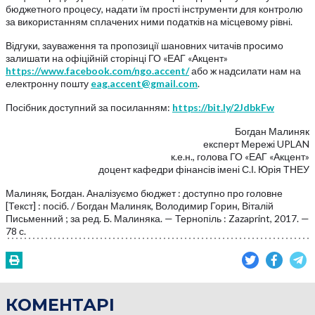
бюджетного процесу, надати їм прості інструменти для контролю
за використанням сплачених ними податків на місцевому рівні.
Відгуки, зауваження та пропозиції шановних читачів просимо
залишати на офіційній сторінці ГО «ЕАГ «Акцент»
https://www.facebook.com/ngo.accent/
або ж надсилати нам на
електронну пошту
eag.accent@gmail.com
.
Посібник доступний за посиланням:
https://bit.ly/2JdbkFw
Богдан Малиняк
експерт Мережі UPLAN
к.е.н., голова ГО «ЕАГ «Акцент»
доцент кафедри фінансів імені С.І. Юрія ТНЕУ
Малиняк, Богдан. Аналізуємо бюджет : доступно про головне
[Текст] : посіб. / Богдан Малиняк, Володимир Горин, Віталій
Письменний ; за ред. Б. Малиняка. — Тернопіль : Zazaprint, 2017. —
78 с.
КОМЕНТАРІ