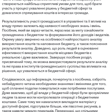
створюються найбільш сприятливі умови для того, щоб брати
участь у процесі ухваленні рішень у бюджетній сфері та
домагатися спрямування коштів в інтересах громади.
Результативність участі громадськості в управлінні та її впливі на
владу прямо залежить від наявності необхідних знань і вмінь.
Посібник, який ви зараз читаєте, якраз має за мету ознайомити
громадянина з бюджетом та формуванням його доходів і видатків.
Окрему увагу звернено на особливості найпростішого аналізу
використання коштів та наповнення бюджету, а також пояснення
результатів аналізу. Доведено, що роль людей в оцінюванні
ефективності використання коштів місцевих бюджетів є
унікальною і дуже важливою. Завершує посібник розділ,
присвячений тому, як можна використовувати результати аналізу
та які права в інститутів громадянського суспільства впливати на
рішення, що ухвалюються в бюджетній сфері.
Сподіваємося, що інформація, почерпнута з посібника, озброїть
небайдужого читача необхідними знаннями і вміннями для того,
щоб сплачені податки поверталися нам потрібними послугами.
Дуже важливо, щоб дії влади у бюджетній сфері були зрозумілими
людям та вони могли контролювати операції з бюджетними
коштами. Саме тому ми намагалися викладати матеріал у
доступній формі, підготували більше, ніж півсотню рисунків, а
також навели чимало прикладів. Переконані, що спільними