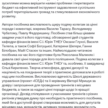
зусиллями можна вирішити наявні проблеми і перетворити
бюджет на ефективний інструмент задоволення суспільних
потреб територіальних громад та стимулювання економічного
розвитку.
Автори посібника висловлюють щиру подяку колегам за цінні
поради і коментарі, зокрема Василю Тарасу, Володимиру
Чубатому, Павлу Федоришину. Посібник став більш цікавим
завдяки участі в його підготовці, обговоренні ідей студентів
кафедри фінансів імені С.І. Юрія ТНЕУ Оксани Глухої, Василя
Телепа, а також Софії Богуцької, Катерини Шегери, Ганни
Білобран, Майї Стасюк та інших. Наймолодшою читачкою
посібника на час його підготовки була Роксолана Малиняк і
давала свої цінні поради для його поліпшення. Подяка колегам з
кафедри фінансів імені С.І. Юрія ТНЕУ та, особливо, її завідувачці
Ользі Кириленко. Творча атмосфера, дружні дискусії та
націленість на поєднання теорії з практикою допомагали в роботі
над цим посібником. Висловлюємо вдячність Школі державного
управління (проект «ІСЕД») та її керівнику Вікторії Мришук за
довіру і запрошення для проведення тренінгів з місцевих
бюджетів, а також за надані цінні поради щодо їх кращої
організації. Досвід спілкування з учасниками тренінгів з різних
регіонів утвердив думку про необхідність практичного посібника,
який би в доступній формі створював можливість для депутатів
місцевих рад, журналістів, активних громадян зрозуміти суть