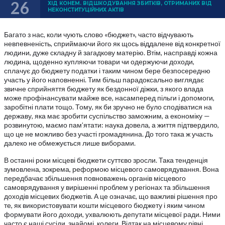
26
ХІД КОНЕМ. ВІДШКОДУВАННЯ ЗБИТКІВ, ОТРИМАНИХ ВІД
НЕКОНСТИТУЦІЙНИХ АКТІВ
Багато з нас, коли чують слово «бюджет», часто відчувають
невпевненість, сприймаючи його як щось віддалене від конкретної
людини, дуже складну й загадкову матерію. Втім, насправді кожна
людина, щоденно купляючи товари чи одержуючи доходи,
сплачує до бюджету податки і таким чином бере безпосередню
участь у його наповненні. Тим більш парадоксально виглядає
звичне сприйняття бюджету як бездонної діжки, з якого влада
може профінансувати майже все, насамперед пільги і допомоги,
заробітні плати тощо. Тому, як би зручно не було сподіватися на
державу, яка має зробити суспільство заможним, а економіку —
розвинутою, маємо пам’ятати: наука довела, а життя підтвердило,
що це не можливо без участі громадянина. До того така ж участь
далеко не обмежується лише виборами.
В останні роки місцеві бюджети суттєво зросли. Така тенденція
зумовлена, зокрема, реформою місцевого самоврядування. Вона
передбачає збільшення повноважень органів місцевого
самоврядування у вирішенні проблем у регіонах та збільшення
доходів місцевих бюджетів. А це означає, що важливі рішення про
те, як використовувати кошти місцевого бюджету і яким чином
формувати його доходи, ухвалюють депутати місцевої ради. Ними
часто є наші сусіди, знайомі, колеги. Відтак на місцевому рівні