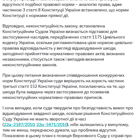
відсутності подібної правової норми – аналогію права, адже
частиною 3 статті 8 Конституції України встановлено, що норми
Конституції є нормами прямої дії.
Відповідно, неконституційність закону, встановлена
Конституційним Судом України визнається підставою для
застосування наслідків, передбачених статті 1175 Цивільного
кодексу України, оскільки регламентована цією нормою цивільно-
правова відповідальність у вигляді відшкодування шкоди,
заподіяної прийняттям нормативно-правових актів, визнаних
незаконними, стосується також і випадків визнання
неконституційними законів.
При цьому питання визначення співвідношення конкуруючих
норм Конституції України суди вирішують на користь частини
третьої статті 152 Конституції України, посилаючись на те, що
шкода була завдана через застосування до позивачів
неконституційних нормативно-правових приписів.
І хоча випадки, коли суди твердили про безпідставність вимог про
відшкодування завданої шкоди, оскільки рішення Конституційного
Суду України не мають зворотної дії в часі
(
22ц-2187/2010
,
22ц-5471/2010
), ніби залишились у минулому,
тим не менш, передчасно думати, що проблема відсутня.
Показовою в цьому плані є позиція Верховного Суду у справі про