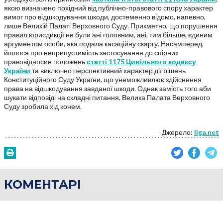
якою визначено похідний від публічно-правового спору характер
вимог про відшкодування шкоди, достеменно відомо, напевно,
лише Великій Палаті Верховного Суду. Прикметно, що порушення
правил юрисдикції не були ані головним, ані, тим більше, єдиним
аргументом особи, яка подала касаційну скаргу. Насамперед,
йшлося про неприпустимість застосування до спірних
правовідносин положень
статті 1175 Цивільного кодексу
України
та виключно перспективний характер дії рішень
Конституційного Суду України, що унеможливлює здійснення
права на відшкодування завданої шкоди. Однак замість того аби
шукати відповіді на складні питання, Велика Палата Верховного
Суду зробила хід конем.
Джерело:
liga.net
КОМЕНТАРІ