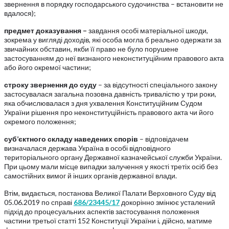
звернення в порядку господарського судочинства – встановити не
вдалося);
предмет доказування –
завдання особі матеріальної шкоди,
зокрема у вигляді доходів, які особа могла б реально одержати за
звичайних обставин, якби її право не було порушене
застосуванням до неї визнаного неконституційним правового акта
або його окремої частини;
строку звернення до суду
– за відсутності спеціального закону
застосувалася загальна позовна давність тривалістю у три роки,
яка обчислювалася з дня ухвалення Конституційним Судом
України рішення про неконституційність правового акта чи його
окремого положення;
суб’єктного складу наведених спорів
– відповідачем
визначалася держава Україна в особі відповідного
територіального органу Державної казначейської служби України.
При цьому мали місце випадки залучення у якості третіх осіб без
самостійних вимог й інших органів державної влади.
Втім, видається, постанова Великої Палати Верховного Суду від
05.06.2019 по справі
686/23445/17
докорінно змінює усталений
підхід до процесуальних аспектів застосування положення
частини третьої статті 152 Конституції України і, дійсно, матиме