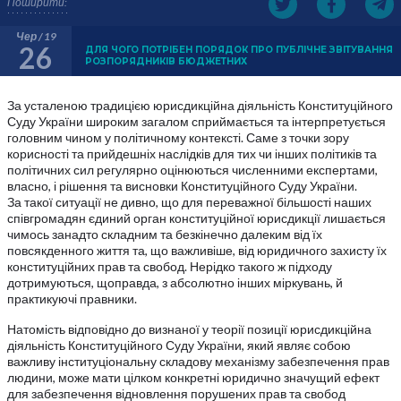
Поширити:
Чер / 19
26
ДЛЯ ЧОГО ПОТРІБЕН ПОРЯДОК ПРО ПУБЛІЧНЕ ЗВІТУВАННЯ
РОЗПОРЯДНИКІВ БЮДЖЕТНИХ
За усталеною традицією юрисдикційна діяльність Конституційного
Суду України широким загалом сприймається та інтерпретується
головним чином у політичному контексті. Саме з точки зору
корисності та прийдешніх наслідків для тих чи інших політиків та
політичних сил регулярно оцінюються численними експертами,
власно, і рішення та висновки Конституційного Суду України.
За такої ситуації не дивно, що для переважної більшості наших
співгромадян єдиний орган конституційної юрисдикції лишається
чимось занадто складним та безкінечно далеким від їх
повсякденного життя та, що важливіше, від юридичного захисту їх
конституційних прав та свобод. Нерідко такого ж підходу
дотримуються, щоправда, з абсолютно інших міркувань, й
практикуючі правники.
Натомість відповідно до визнаної у теорії позиції юрисдикційна
діяльність Конституційного Суду України, який являє собою
важливу інституціональну складову механізму забезпечення прав
людини, може мати цілком конкретні юридично значущий ефект
для забезпечення відновлення порушених прав та свобод