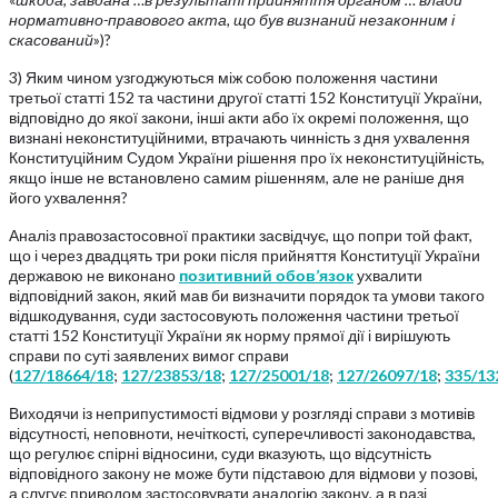
нормативно-правового акта, що був визнаний незаконним і
скасований
»)?
3) Яким чином узгоджуються між собою положення частини
третьої статті 152 та частини другої статті 152 Конституції України,
відповідно до якої закони, інші акти або їх окремі положення, що
визнані неконституційними, втрачають чинність з дня ухвалення
Конституційним Судом України рішення про їх неконституційність,
якщо інше не встановлено самим рішенням, але не раніше дня
його ухвалення?
Аналіз правозастосовної практики засвідчує, що попри той факт,
що і через двадцять три роки після прийняття Конституції України
державою не виконано
позитивний обов’язок
ухвалити
відповідний закон, який мав би визначити порядок та умови такого
відшкодування, суди застосовують положення частини третьої
статті 152 Конституції України як норму прямої дії і вирішують
справи по суті заявлених вимог справи
(
127/18664/18
;
127/23853/18
;
127/25001/18
;
127/26097/18
;
335/13
Виходячи із неприпустимості відмови у розгляді справи з мотивів
відсутності, неповноти, нечіткості, суперечливості законодавства,
що регулює спірні відносини, суди вказують, що відсутність
відповідного закону не може бути підставою для відмови у позові,
а слугує приводом застосовувати аналогію закону, а в разі