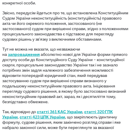
конкретної особи.
Звісно, передусім йдеться про те, що встановлена Конституційним
Судом України неконституційність (конституційність) правового
акта чи його окремого положення, застосованого (не
застосованого) судом при вирішенні справи, згідно з положеннями
процесуального законодавства є підставою для перегляду
судових рішень у зв’язку з виключними обставинами.
Тут не можна не вказати, що незважаючи
на
запровадження
абсолютно нової для України форми прямого
доступу особи до Конституційного Суду України – конституційної
скарги, процесуальне законодавство України так і не зазнало
потрібних змін задля належного забезпечення можливості
відновити попередній юридичний стан, який передував
застосуванню судом при вирішенні справи визнаного у
подальшому неконституційним правового акта. Ініціювання
перегляду судового рішення, в якому було застосовано визнаний
неконституційним правовий акт, зараз, як і десятиліття тому,
безпідставно обмежене.
Так, відповідно до
статті 361 КАС України
,
статті 320 ГПК
України
,
статті 423 ЦПК України
, що закріплюють ідентичну
формулу, судове рішення, яким закінчено розгляд справи і яке
набрало законної сили, може бути переглянуте за вказаної