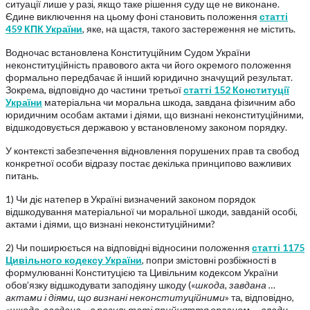
ситуації лише у разі, якщо таке рішення суду ще не виконане.
Єдине виключення на цьому фоні становить положення
статті
459 КПК України
, яке, на щастя, такого застереження не містить.
Водночас встановлена Конституційним Судом України
неконституційність правового акта чи його окремого положення
формально передбачає й інший юридично значущий результат.
Зокрема, відповідно до частини третьої
статті 152 Конституції
України
матеріальна чи моральна шкода, завдана фізичним або
юридичним особам актами і діями, що визнані неконституційними,
відшкодовується державою у встановленому законом порядку.
У контексті забезпечення відновлення порушених прав та свобод
конкретної особи відразу постає декілька принципово важливих
питань.
1) Чи діє натепер в Україні визначений законом порядок
відшкодування матеріальної чи моральної шкоди, завданій особі,
актами і діями, що визнані неконституційними?
2) Чи поширюється на відповідні відносини положення
статті 1175
Цивільного кодексу України
, попри змістовні розбіжності в
формулюванні Конституцією та Цивільним кодексом України
обов’язку відшкодувати заподіяну шкоду («
шкода, завдана …
актами і діями, що визнані неконституційними
» та, відповідно,
«
шкода, завдана …в результаті прийняття органом … влади