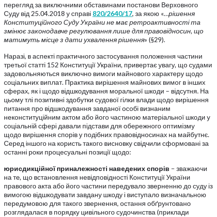
перегляд за виключними обставинами постанови Верховного
Суду від 25.04.2018 у справі
820/2640/17
, за якою «…
рішення
Конституційного Суду України не має ретроактивності та
змінює законодавче регулювання лише для правовідносин, що
матимуть місце з дати ухвалення рішення
» (§29).
Наразі, в аспекті практичного застосування положення частини
третьої статті 152 Конституції України, привертає увагу, що судами
задовольняються виключно вимоги майнового характеру щодо
соціальних виплат. Практика вирішення майнових вимог в інших
сферах, як і щодо відшкодування моральної шкоди – відсутня. На
цьому тлі позитивні здобутки судової гілки влади щодо вирішення
питання про відшкодування завданої особі визнаним
неконституційним актом або його частиною матеріальної шкоди у
соціальній сфері давали підстави для обережного оптимізму
щодо вирішення спорів у подібних правовідносинах на майбутнє.
Серед іншого на користь такого висновку свідчили сформовані за
останні роки процесуальні позиції щодо:
юрисдикційної приналежності наведених спорів
– зважаючи
на те, що встановлення невідповідності Конституції України
правового акта або його частини передувало зверненню до суду із
вимогою відшкодувати завдану шкоду і виступало визначальною
передумовою для такого звернення, остання обґрунтовано
розглядалася в порядку цивільного судочинства (приклади