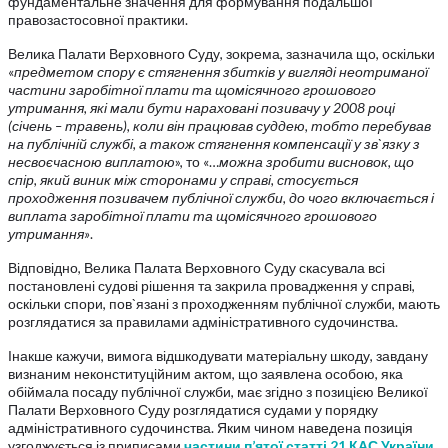
фундаментальне значення для формування подальшої
правозастосовної практики.
Велика Палати Верховного Суду, зокрема, зазначила що, оскільки
«
предметом спору є стягнення збитків у вигляді неотриманої
частини заробітної плати та щомісячного грошового
утримання, які мали бути нараховані позивачу у 2008 році
(січень – травень), коли він працював суддею, тобто перебував
на публічній службі, а також стягнення компенсації у зв`язку з
несвоєчасною виплатою
», то «…
можна зробити висновок, що
спір, який виник між сторонами у справі, стосується
проходження позивачем публічної служби, до чого включається і
виплата заробітної плати та щомісячного грошового
утримання»
.
Відповідно, Велика Палата Верховного Суду скасувала всі
постановлені судові рішення та закрила провадження у справі,
оскільки спори, пов`язані з проходженням публічної служби, мають
розглядатися за правилами адміністративного судочинства.
Інакше кажучи, вимога відшкодувати матеріальну шкоду, завдану
визнаним неконституційним актом, що заявлена особою, яка
обіймала посаду публічної служби, має згідно з позицією Великої
Палати Верховного Суду розглядатися судами у порядку
адміністративного судочинства. Яким чином наведена позиція
узгоджується із приписами
частини п’ятої статті 21 КАС України
,