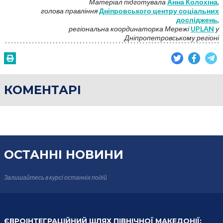
Матеріал підготувала
Анна Колохіна
,
голова правління
Дніпровського центру соціальних
досліджень
,
регіональна координаторка Мережі
UPLAN
у
Дніпропетровському регіоні
КОМЕНТАРІ
ОСТАННІ НОВИНИ
Залишайтесь в курсі
останніх подій
ЄВРОІНТЕГРАЦІЙНИЙ ШЛЯХ ПІВНІЧНОЇ МАКЕДОНІЇ: