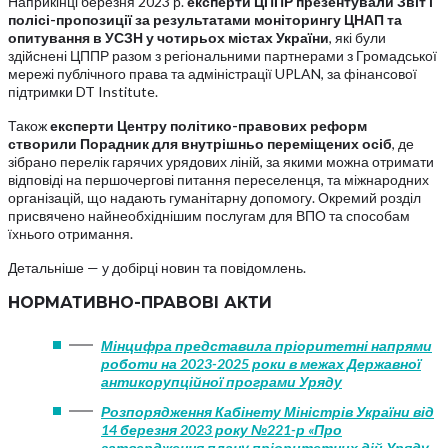
Наприкінці березня 2023 р.
експерти ЦППР презентували Звіт і
полісі-пропозиції за результатами моніторингу ЦНАП та
опитування в УСЗН у чотирьох містах України
, які були
здійснені ЦППР разом з регіональними партнерами з Громадської
мережі публічного права та адміністрації UPLAN, за фінансової
підтримки DT Institute.
Також
експерти Центру політико-правових реформ
створили Порадник для внутрішньо переміщених осіб
, де
зібрано перелік гарячих урядових ліній, за якими можна отримати
відповіді на першочергові питання переселенця, та міжнародних
організацій, що надають гуманітарну допомогу. Окремий розділ
присвячено найнеобхіднішим послугам для ВПО та способам
їхнього отримання.
Детальніше — у добірці новин та повідомлень.
НОРМАТИВНО-ПРАВОВІ АКТИ
Мінцифра представила пріоритетні напрями
роботи на 2023-2025 роки в межах Державної
антикорупційної програми Уряду
Розпорядження Кабінету Міністрів України від
14 березня 2023 року №221-р «Про
затвердження плану пріоритетних дій Уряду