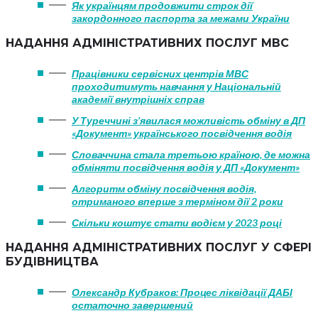
Як українцям продовжити строк дії
закордонного паспорта за межами України
НАДАННЯ АДМІНІСТРАТИВНИХ ПОСЛУГ МВС
Працівники сервісних центрів МВС
проходитимуть навчання у Національній
академії внутрішніх справ
У Туреччині з’явилася можливість обміну в ДП
«Документ» українського посвідчення водія
Словаччина стала третьою країною, де можна
обміняти посвідчення водія у ДП «Документ»
Алгоритм обміну посвідчення водія,
отриманого вперше з терміном дії 2 роки
Скільки коштує стати водієм у 2023 році
НАДАННЯ АДМІНІСТРАТИВНИХ ПОСЛУГ У СФЕРІ
БУДІВНИЦТВА
Олександр Кубраков: Процес ліквідації ДАБІ
остаточно завершений