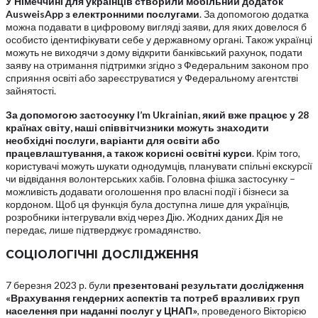
У Німеччині для українців створили мобільний додаток
AusweisApp з електронними послугами
. За допомогою додатка
можна подавати в цифровому вигляді заяви, для яких довелося б
особисто ідентифікувати себе у державному органі. Також українці
можуть не виходячи з дому відкрити банківський рахунок, подати
заяву на отримання підтримки згідно з Федеральним законом про
сприяння освіті або зареєструватися у Федеральному агентстві
зайнятості.
За допомогою застосунку I’m Ukrainian, який вже працює у 28
країнах світу, наші співвітчизники можуть знаходити
необхідні послуги, варіанти для освіти або
працевлаштування, а також корисні освітні курси
. Крім того,
користувачі можуть шукати однодумців, планувати спільні екскурсії
чи відвідання волонтерських хабів. Головна фішка застосунку –
можливість додавати оголошення про власні події і бізнеси за
кордоном. Щоб ця функція була доступна лише для українців,
розробники інтегрували вхід через Дію. Жодних даних Дія не
передає, лише підтверджує громадянство.
СОЦІОЛОГІЧНІ ДОСЛІДЖЕННЯ
7 березня 2023 р. були
презентовані результати дослідження
«Врахування гендерних аспектів та потреб вразливих груп
населення при наданні послуг у ЦНАП»
, проведеного Вікторією