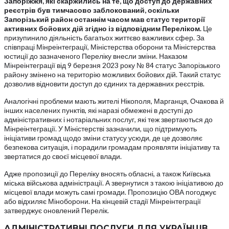
Запоріжжя, які скаржились на те, що доступ до державних
реєстрів був тимчасово заблокований, оскільки
Запорізький район останнім часом мав статус території
активних бойових дій згідно із відповідним Переліком.
Це
призупинило діяльність багатьох життєво важливих сфер. За
співпраці Мінреінтеграції, Міністерства оборони та Міністерства
юстиції до зазначеного Переліку внесли зміни. Наказом
Мінреінтеграції від 9 березня 2023 року № 84 статус Запорізького
району змінено на територію можливих бойових дій. Такий статус
дозволив відновити доступ до єдиних та державних реєстрів.
Аналогічні проблеми мають жителі Нікополя, Марганця, Очакова й
інших населених пунктів, які наразі обмежені в доступі до
адміністративних і нотаріальних послуг, які теж звертаються до
Мінреінтеграції. У Міністерстві зазначили, що підтримують
ініціативи громад щодо зміни статусу усюди, де це дозволяє
безпекова ситуація, і порадили громадам проявляти ініціативу та
звертатися до своєї місцевої влади.
Адже пропозиції до Переліку вносять обласні, а також Київська
міська військова адміністрації. А звернутися з такою ініціативою до
місцевої влади можуть самі громади. Пропозицію ОВА погоджує
або відхиляє Міноборони. На кінцевій стадії Мінреінтеграції
затверджує оновлений Перелік.
АДМІНІСТРАТИВНІ ПОСЛУГИ ДЛЯ УКРАЇНЦІВ,