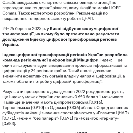
Саксбі, шведською експерткою, співзасновницею агенції по
впровадженню гендерної рівності, комунікацій та медіа HOPE
Comms. Також експерткою розроблені Рекомендації по
покращенню гендерного аспекту роботи ЦНАП.
24–25 березня 2023 р
.
у Києві відбувся форум цифрової
трансформації, на якому було презентовано результати
дослідження Індексу цифрової трансформації регіонів
України.
Індекс цифрової трансформації регіонів України розробила
команда регіональної цифровізації Мінцифри
. Індекс — це
один з інструментів для вимірювання процесів інформатизації та
цифровізації у 24 регіонах країни. Такий аналіз дозволяє
визначити ефективність органів влади у напрямі цифровізації, а
також побачити потреби у цифровій трансформації.
Результати проведеного дослідження 2022 року демонструють,
що Індекс у межах України становить 0.650 бала з 1 можливого.
Найвище значення мають Дніпропетровська [0.916],
Тернопільська [0.910] та Одеська [0.836] області. Серед основних
субіндексів найвищі значення спостерігаються у «Розвиток ЦНАП»
[0.771], «Режим “без паперів”» [0.691] та «Розвиток інтернету»
[0.683].