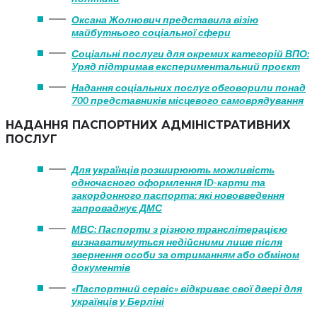
Оксана Жолнович представила візію
майбутнього соціальної сфери
Соціальні послуги для окремих категорій ВПО:
Уряд підтримав експериментальний проєкт
Надання соціальних послуг обговорили понад
700 представників місцевого самоврядування
НАДАННЯ ПАСПОРТНИХ АДМІНІСТРАТИВНИХ
ПОСЛУГ
Для українців розширюють можливість
одночасного оформлення ID-карти та
закордонного паспорта: які нововведення
запроваджує ДМС
МВС: Паспорти з різною транслітерацією
визнаватимуться недійсними лише після
звернення особи за отриманням або обміном
документів
«Паспортний сервіс» відкриває свої двері для
українців у Берліні