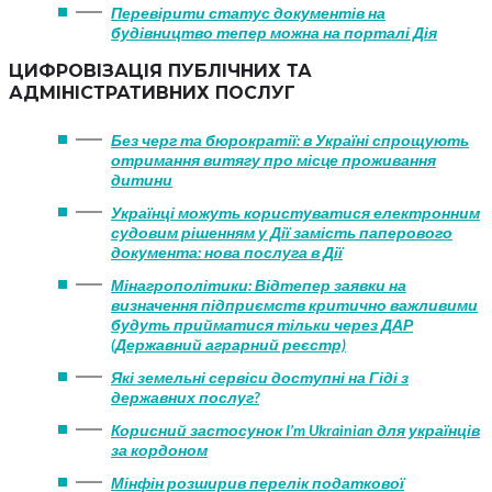
Перевірити статус документів на
будівництво тепер можна на порталі Дія
ЦИФРОВІЗАЦІЯ ПУБЛІЧНИХ ТА
АДМІНІСТРАТИВНИХ ПОСЛУГ
Без черг та бюрократії: в Україні спрощують
отримання витягу про місце проживання
дитини
Українці можуть користуватися електронним
судовим рішенням у Дії замість паперового
документа: нова послуга в Дії
Мінагрополітики: Відтепер заявки на
визначення підприємств критично важливими
будуть прийматися тільки через ДАР
(Державний аграрний реєстр)
Які земельні сервіси доступні на Гіді з
державних послуг?
Корисний застосунок I’m Ukrainian для українців
за кордоном
Мінфін розширив перелік податкової