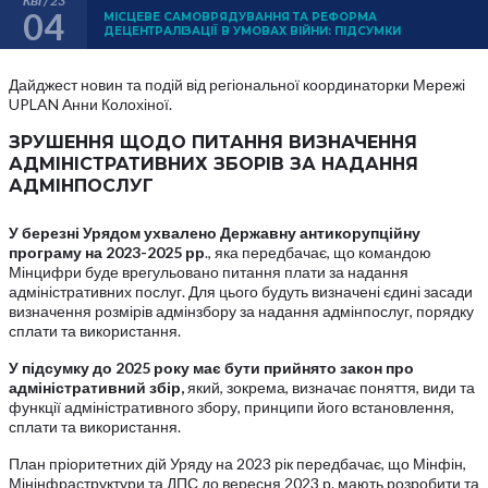
Кві / 23
04
МІСЦЕВЕ САМОВРЯДУВАННЯ ТА РЕФОРМА
ДЕЦЕНТРАЛІЗАЦІЇ В УМОВАХ ВІЙНИ: ПІДСУМКИ
Дайджест новин та подій від регіональної координаторки Мережі
UPLAN Анни Колохіної.
ЗРУШЕННЯ ЩОДО ПИТАННЯ ВИЗНАЧЕННЯ
АДМІНІСТРАТИВНИХ ЗБОРІВ ЗА НАДАННЯ
АДМІНПОСЛУГ
У березні Урядом ухвалено Державну антикорупційну
програму на 2023-2025 рр
., яка передбачає, що командою
Мінцифри буде врегульовано питання плати за надання
адміністративних послуг. Для цього будуть визначені єдині засади
визначення розмірів адмінзбору за надання адмінпослуг, порядку
сплати та використання.
У підсумку до 2025 року має бути прийнято закон про
адміністративний збір,
який, зокрема, визначає поняття, види та
функції адміністративного збору, принципи його встановлення,
сплати та використання.
План пріоритетних дій Уряду на 2023 рік передбачає, що Мінфін,
Мінінфраструктури та ДПС до вересня 2023 р. мають розробити та