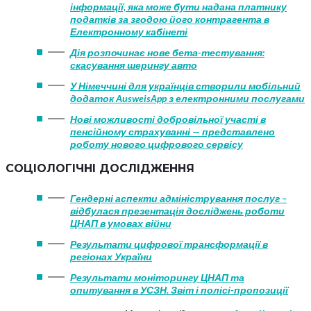
інформації, яка може бути надана платнику
податків за згодою його контрагента в
Електронному кабінеті
Дія розпочинає нове бета-тестування:
скасування шерингу авто
У Німеччині для українців створили мобільний
додаток AusweisApp з електронними послугами
Нові можливості добровільної участі в
пенсійному страхуванні — представлено
роботу нового цифрового сервісу
СОЦІОЛОГІЧНІ ДОСЛІДЖЕННЯ
Гендерні аспекти адміністрування послуг –
відбулася презентація досліджень роботи
ЦНАП в умовах війни
Результати цифрової трансформації в
регіонах України
Результати моніторингу ЦНАП та
опитування в УСЗН. Звіт і полісі-пропозиції