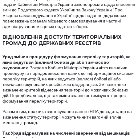
подати Кабінетові Міністрів України законопроєкти щодо внесення
змін до Податкового кодексу України та Закону України “Про
місцеве самоврядування в Україні” щодо надання додаткових
повноважень органам місцевого самоврядування в частині
адміністрування місцевих податків і зборів.
ВІДНОВЛЕННЯ ДОСТУПУ ТЕРИТОРІАЛЬНИХ
ГРОМАД ДО ДЕРЖАВНИХ РЕЄСТРІВ
Уряд змінив процедуру формування переліку територій, на
яких ведуться (велися) бойові дії або тимчасово
окупованих
. Зокрема Кабінет Міністрів України чітко визначив
процедуру та порядок внесення даних до інформаційної системи
переліку територій, на яких ведуться (велися) бойові дії або
тимчасово окупованих російською федерацією. Змінами чітко
визначено критерії віднесення територій до можливих бойових
дій. Передбачалося, що такі зміни значно оптимізують процес
формування переліку територій.
Разом з тим, практика застосування даного НПА доводить, що на
визначення статусу території можуть чинити вагомий вплив
мешканці громад.
Так Уряд відреагував на численні звернення від мешканців