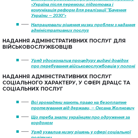
«Україна після перемоги: підготовка і
комунікація реформ для реалізації “Бачення
України — 2030”»
Напрацювали рішення низки проблем з надання
адміністративних послуг
НАДАННЯ АДМІНІСТРАТИВНИХ ПОСЛУГ ДЛЯ
ВІЙСЬКОВОСЛУЖБОВЦІВ
Уряд удосконалив процедуру видачі довідок
про перебування військовослужбовців у полоні
НАДАННЯ АДМІНІСТРАТИВНИХ ПОСЛУГ
СОЦІАЛЬНОГО ХАРАКТЕРУ, У СФЕРІ ДРАЦС ТА
СОЦІАЛЬНИХ ПОСЛУГ
Всі громадяни мають право на безоплатне
протезування від держави, — Оксана Жолнович
Що треба знати українцям про одруження за
кордоном
Уряд ухвалив низку рішень у сфері соціальної
політики