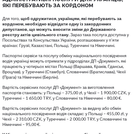
ЯКІ ПЕРЕБУВАЮТЬ ЗА КОРДОНОМ
Для того,
щоб одружитися, українцям, які перебувають за
кордоном, необхідно відвідати одну із закордонних
дипустанов, що можуть вносити зміни до Державного
реєстру актів цивільного стану.
Зараз така послуга доступна у
Посольствах та Консульствах України, розташованих у п’яти
країнах: Грузії, Казахстані, Польщі, Туреччині та Німеччині.
Паспортні сервіси та послугу обміну національного посвідчення
водія українці можуть отримати у підрозділах ДП «Документ», які
працюють у чотирьох містах Польщі (Варшава, Краків, Гданськ,
Вроцлав), у Туреччині (Стамбул), Словаччині (Братислава), Чехії
(Прага) та Німеччині (Берлін).
Вартість сервісних послуг ДП «Документ» за виготовлення
паспортів становить: у Польщі – 375,00 zł, у Чехії – 1 900,00 CZK, у
Туреччині – 1 650,00 TRY, у Словаччині та Німеччині – 80,00 €.
Вартість сервісних послуг ДП «Документ» за видачу або обмін
національного посвідчення водія складає: у Польщі – 455,00 zł, у
Чехії – 2 310,00 CZK, у Туреччині – 2 000,00 TRY, у Словаччині та
Німеччині – 95,00 €.