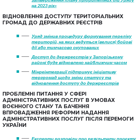
на 2023 рік»
ВІДНОВЛЕННЯ ДОСТУПУ ТЕРИТОРІАЛЬНИХ
ГРОМАД ДО ДЕРЖАВНИХ РЕЄСТРІВ
Уряд змінив процедуру формування переліку
територій, на яких ведуться (велися) бойові
дії або тимчасово окупованих
Доступ до держреєстрів у Запорізькому
районі буде відновлено найближчим часом
Мінреінтеграції підтримує ініціативу
тергромад щодо зміни статусу та
відновлення доступу до держреєстрів
ПРОБЛЕМНІ ПИТАННЯ У СФЕРІ
АДМІНІСТРАТИВНИХ ПОСЛУГ В УМОВАХ
ВОЄННОГО СТАНУ ТА БАЧЕННЯ
ВПРОВАДЖЕННЯ РЕФОРМИ НАДАННЯ
АДМІНІСТРАТИВНИХ ПОСЛУГ ПІСЛЯ ПЕРЕМОГИ
УКРАЇНИ
Експерти розповіли про результати проєкту