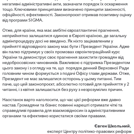
негативні адміністративні акти, зазначати порядок їх оскарження
тощо. Ключовими принципами визначено принципи законності,
офіційності, ефективності. Законопроєкт отримав позитивну оцінку
від програми SIGMA.
Отже, для країни, яка має амбітні євроатлантичні прагнення,
неприйнятно залишатися єдиною в Європі країною, де загальну
адмінпроцедуру досі не введено. Як ніхто зацікавленим у
прийнятті відповідного закону має бути і Президент України. Адже
він палко підтримує у своїх промовах євроінтеграційний курс
України та демонструє своє прагнення захистити громадян від
недобросовісних чиновників. Важливою є підтримка Президентом
цього закону і з огляду на те, що порядок денний Верховної Ради
головним чином формується з подачі Офісу глави держави. Отже,
Президент не має залишатися осторонь у цьому питанні. Тим
паче, що цей законопроєкт, абсолютно готовий для прийняття у 2
читанні, і з квітня залишається без руху з незрозумілих причин.
Наостанок варто наголосити, що час цієї реформи вже давно
настав. Громадяни та бізнес повинні нарешті отримати чіткі та
справедливі правила для взаємовідносин із адміністративними
органами та ефективно користатися своїми правами.
Євген Школьний,
експерт Центру політико-правових реформ