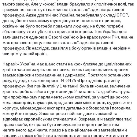
такого закону. Але у кожної влади бракувало як політичної волі, так
і розуміння навіть суті і важливості загальної адміністративної
процедури. Адже довгий час Україна перебувала у складі СРСР,
де подібного механізму функціонувати не могло в принципі,
оскільки не було потреби поважати людину, не було потреби
збалансовувати публічні та приватні інтереси. Тож Україна досі
залишається єдиною в Європі країною (не враховуючи РФ), яка не
має правового регулювання загальної адміністративної
процедури. Як наслідок, свавілля з боку органів влади є нерідким
явищем у нашій країні.
Наразі ж Україна має шанс стати на крок ближче до цивілізованих
країн в частині закріплення нових, чітких і справедливих правил
взаємовідносин громадянина з державою. Протягом останнього
року, відтоді, як законопроєкт № 3475 «Про адміністративну
процедуру» був прийнятий у 1 читанні, була виконана величезна
кропітка робота з його підготовки до 2 читання. Так, робоча група
при профільному парламентському комітеті, за участі широкого
кола експертів, науковців, представників міністерств, суддівського
корпусу, міжнародних експертів детально обговорила і погодила
кожну його норму. Законопроєкт вийшов досить якісний та
відповідає європейським стандартам. Зокрема, він закріплює такі
права особи, як право бути вислуханою перед прийняттям
негативного адмінакта, право на ознайомлення з матеріалами
справи, а також обов’язки адміністративного органу мотивувати