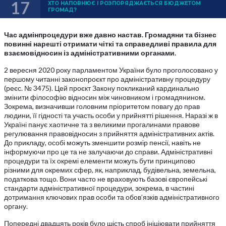
17
ХТО НАПОВНЮЄ І РОЗПОРЯДЖАЄТЬСЯ БЮДЖЕТОМ
ГРОМАД?
Час адмінпроцедури вже давно настав. Громадяни та бізнес
повинні нарешті отримати чіткі та справедливі правила для
взаємовідносин із адміністративними органами.
2 вересня 2020 року парламентом України було проголосовано у
першому читанні законопроєкт про адміністративну процедуру
(реєс. № 3475). Цей проєкт Закону покликаний кардинально
змінити філософію відносин між чиновником і громадянином.
Зокрема, визначивши головним пріоритетом повагу до прав
людини, її гідності та участь особи у прийнятті рішення. Наразі ж в
Україні панує хаотичне та з великими прогалинами правове
регулювання правовідносин з прийняття адміністративних актів.
До прикладу, особі можуть зменшити розмір пенсії, навіть не
інформуючи про це та не залучаючи до справи. Адміністративні
процедури та їх окремі елементи можуть бути принципово
різними для окремих сфер, як, наприклад, будівельна, земельна,
податкова тощо. Вони часто не враховують базові європейські
стандарти адміністративної процедури, зокрема, в частині
дотримання ключових прав особи та обов’язків адміністративного
органу.
Попередні двадцять років було шість спроб ініціювати прийняття