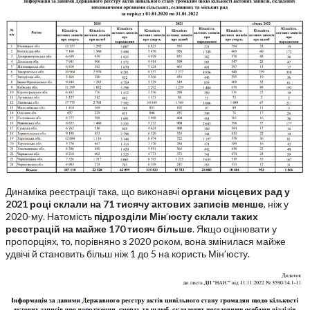
Динаміка реєстрації така, що виконавчі
органи місцевих рад у
2021 році склали на 71 тисячу актових записів менше
, ніж у
2020-му. Натомість
підрозділи Мін
’
юсту склали таких
реєстрацій на майже 170 тисяч більше
. Якщо оцінювати у
пропорціях, то, порівняно з 2020 роком, вона змінилася майже
удвічі й становить більш ніж 1 до 5 на користь Мін’юсту.