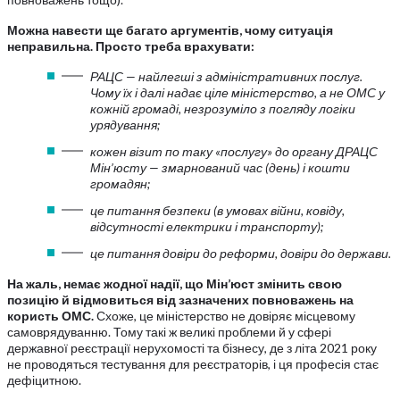
Можна навести ще багато аргументів, чому ситуація
неправильна. Просто треба врахувати:
РАЦС — найлегші з адміністративних послуг.
Чому їх і далі надає ціле міністерство, а не ОМС у
кожній громаді, незрозуміло з погляду логіки
урядування;
кожен візит по таку «послугу» до органу ДРАЦС
Мін’юсту — змарнований час (день) і кошти
громадян;
це питання безпеки (в умовах війни, ковіду,
відсутності електрики і транспорту);
це питання довіри до реформи, довіри до держави.
На жаль, немає жодної надії, що Мін’юст змінить свою
позицію й відмовиться від зазначених повноважень на
користь ОМС.
Схоже, це міністерство не довіряє місцевому
самоврядуванню. Тому такі ж великі проблеми й у сфері
державної реєстрації нерухомості та бізнесу, де з літа 2021 року
не проводяться тестування для реєстраторів, і ця професія стає
дефіцитною.