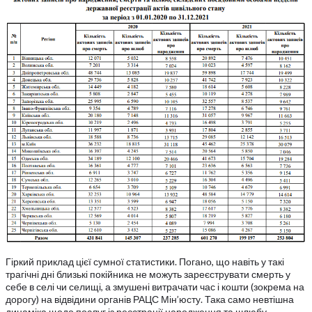
Гіркий приклад цієї сумної статистики. Погано, що навіть у такі
трагічні дні близькі покійника не можуть зареєструвати смерть у
себе в селі чи селищі, а змушені витрачати час і кошти (зокрема на
дорогу) на відвідини органів РАЦС Мін’юсту. Така само невтішна
динаміка щодо послуг із реєстрації народження та шлюбу.