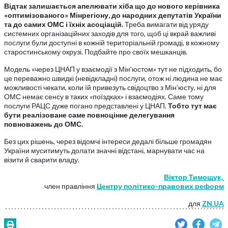
Відтак залишається апелювати хіба що до нового керівника
«оптимізованого» Мінрегіону, до народних депутатів України
та до самих ОМС і їхніх асоціацій.
Треба вимагати від уряду
системних організаційних заходів для того, щоб ці вкрай важливі
послуги були доступні в кожній територіальній громаді, в кожному
старостинському окрузі. Подбайте про своїх мешканців.
Модель «через ЦНАП у взаємодії з Мін’юстом» тут не підходить, бо
це переважно швидкі (невідкладні) послуги, отож ні людина не має
можливості чекати, коли їй привезуть свідоцтво з Мін’юсту, ні для
ОМС немає сенсу в таких «поїздках» і взаємодіях. Саме тому
послуги РАЦС дуже погано представлені у ЦНАП.
Тобто тут має
бути реалізоване саме повноцінне делегування
повноважень до ОМС.
Без цих рішень, через відомчі інтереси дедалі більше громадян
України муситимуть долати значні відстані, марнувати час на
візити й сварити владу.
Віктор Тимощук,
член правління
Центру політико-правових реформ
для
ZN.UA