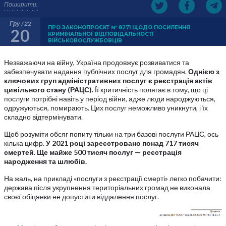
Поширити:
Гру / 22
ПРО ЗАКОНОПРОЄКТ № 8271 ЩОДО ПОСИЛЕННЯ
20
КРИМІНАЛЬНОЇ ВІДПОВІДАЛЬНОСТІ
ВІЙСЬКОВОСЛУЖБОВЦІВ
Незважаючи на війну, Україна продовжує розвиватися та
забезпечувати надання публічних послуг для громадян.
Однією з
ключових груп адміністративних послуг є реєстрація актів
цивільного стану (РАЦС).
Її критичність полягає в тому, що ці
послуги потрібні навіть у період війни, адже люди народжуються,
одружуються, помирають. Цих послуг неможливо уникнути, і їх
складно відтермінувати.
Щоб розуміти обсяг попиту тільки на три базові послуги РАЦС, ось
кілька цифр.
У 2021 році зареєстровано понад 717 тисяч
смертей. Ще майже 500 тисяч послуг — реєстрація
народження та шлюбів.
На жаль, на прикладі «послуги з реєстрації смерті» легко побачити:
держава після укрупнення територіальних громад не виконала
своєї обіцянки не допустити віддалення послуг.