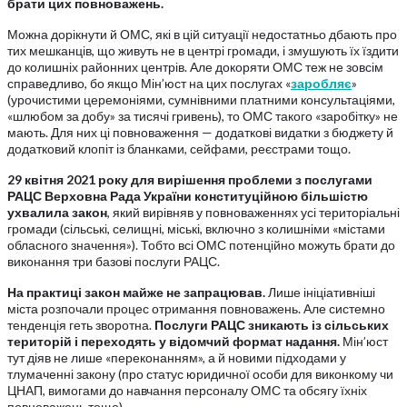
брати цих повноважень.
Можна дорікнути й ОМС, які в цій ситуації недостатньо дбають про
тих мешканців, що живуть не в центрі громади, і змушують їх їздити
до колишніх районних центрів. Але докоряти ОМС теж не зовсім
справедливо, бо якщо Мін’юст на цих послугах «
заробляє
»
(урочистими церемоніями, сумнівними платними консультаціями,
«шлюбом за добу» за тисячі гривень), то ОМС такого «заробітку» не
мають. Для них ці повноваження — додаткові видатки з бюджету й
додатковий клопіт із бланками, сейфами, реєстрами тощо.
29 квітня 2021 року для вирішення проблеми з послугами
РАЦС Верховна Рада України конституційною більшістю
ухвалила закон
, який вирівняв у повноваженнях усі територіальні
громади (сільські, селищні, міські, включно з колишніми «містами
обласного значення»). Тобто всі ОМС потенційно можуть брати до
виконання три базові послуги РАЦС.
На практиці закон майже не запрацював.
Лише ініціативніші
міста розпочали процес отримання повноважень. Але системно
тенденція геть зворотна.
Послуги РАЦС зникають із сільських
територій і переходять у відомчий формат надання.
Мін’юст
тут діяв не лише «переконанням», а й новими підходами у
тлумаченні закону (про статус юридичної особи для виконкому чи
ЦНАП, вимогами до навчання персоналу ОМС та обсягу їхніх
повноважень тощо).