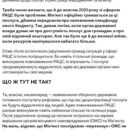
Треба чесно визнати, що й до жовтня 2020 року зі сферою
РАЦС були проблеми.
Мін’юст офіційно тримається за ці
послуги, дбаючи передовсім про наповнення спецфонду
свого бюджету.
Так, дивна логіка, коли орган державної
влади думає не про доступність послуг для громадян, а про
свій відомчий кошторис. Але так було ще й до великої війни,
коли ресурсів налічувалося набагато більше.
Отже, після остаточного укрупнення громад ситуація у сфері
РАЦС істотно погіршується. Бо навіть ті сільські громади, що
виконували повноваження РАЦС, їх втрачають. І послуги
продовжуватимуть віддалятися, адже всі державні органи нині
«оптимізують» свої мережі.
ЩО Ж ТУТ НЕ ТАК?
Та, власне, насамперед — невиконання обіцяного державою
головного постулату реформи, що під час децентралізації послуги
не будуть віддалятися від людей. Адже повноваження РАЦС
раніше виконували навіть найменші сільські та селищні ради.
Після укрупнення громад це питання потрапило на окреме
вирішення органів місцевого самоврядування (ОМС) та Мін’юсту.
На жаль, відомо, що Мін’юст послідовно «переконує» ОМС не