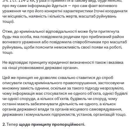
З ч. 1 ст. 114-2 КК, у разі її прийняття в такому виді, буде неясно,
про яку саме інформацію йдеться — про сам факт вогневого
ураження чи про його конкретні характеристики (точні координати
чи місцевість, наявність і кількість жертв, масштаб руйнувань
тощо).
Отже, до кримінальної відповідальності може бути притягнута
будь-яка особа, яка повідомила родичам про приблизний район
вогневого ураження або повідомила співробітникам про масштаб
руйнувань, щоби пояснити неможливість своєї появи на роботі,
тощо.
Не відповідає принципу юридичної визначеності також і вказівка
на «інші уповноважені державні органи».
Цей же принцип не дозволяє схвально ставитися до спроб
описувати склад кримінального правопорушення, застосовуючи
множину замість однини, оскільки за такого підходу незрозуміло,
чому інформація має стосуватися не одного об’єкта, однієї будівлі
чи однієї споруди, а кількох об’єктів, будівель чи споруд, чому
останні мають забезпечувати діяльність не одного, а кількох
органів державної влади та органів місцевого самоврядування,
державних і комунальних підприємств, установ, організацій тощо.
2.
Тепер
щодо принципу пропорційності.