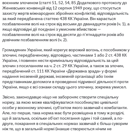
воєнним злочином (статті 51, 52, 54, 85 Додаткового протоколу до
Женевських конвенцій від 12 серпня 1949 року, що стосується
захисту жертв міжнародних збройних конфліктів), відповідальність
за який передбачена статтею 438 КК України. Він карається
позбавленням волі на строк від восьми до дванадцяти років (ч. 1), а
якщо відповідні дії поєднані з умисним вбивством —
позбавленням волі на строк від десяти до п’ятнадцяти років або
довічним позбавленням волі (ч. 2).
Громадянин України, який корегує ворожий вогонь, є пособником у
злочині, передбаченому, відповідно, частинами 1 або 2 ст. 438 КК
України, і повинен нести кримінальну відповідальність за цей
злочин з посиланням на ч. 2 ст. 29 КК України, а також за злочин,
передбачений ст. 111 КК України «Державна зрада» у формі
надання іноземній державі, іноземній організації або їхнім
представникам допомоги в проведенні підривної діяльності проти
України, якщо є всі ознаки складу цього злочину, зокрема умисел.
Звісно, законодавцю ніщо не забороняє створити спеціальну
норму, за якою може кваліфікуватися пособництво цивільної
особи у воєнному злочині, суб’єктом якого зазвичай є комбатанти.
Але, по-перше, така норма має бути розміщена в тому ж розділі,
що й загальна, оскільки об’єкт посягання один і той самий, а по-
друге, покарання в спеціальних нормах зазвичай є більш суворим
ніж те, що в загальній нормі (інакше створюється нічим не