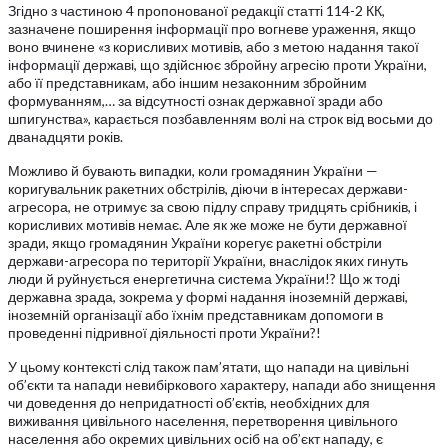
Згідно з частиною 4 пропонованої редакції статті 114-2 КК,
зазначене поширення інформації про вогневе ураження, якщо
воно вчинене «з корисливих мотивів, або з метою надання такої
інформації державі, що здійснює збройну агресію проти України,
або її представникам, або іншим незаконним збройним
формуванням,… за відсутності ознак державної зради або
шпигунства», карається позбавленням волі на строк від восьми до
дванадцяти років.
Можливо й бувають випадки, коли громадянин України —
коригувальник ракетних обстрілів, діючи в інтересах держави-
агресора, не отримує за свою підлу справу тридцять срібників, і
корисливих мотивів немає. Але як же може не бути державної
зради, якщо громадянин України корегує ракетні обстріли
держави-агресора по території України, внаслідок яких гинуть
люди й руйнується енергетична система України!? Що ж тоді
державна зрада, зокрема у формі надання іноземній державі,
іноземній організації або їхнім представникам допомоги в
проведенні підривної діяльності проти України?!
У цьому контексті слід також пам’ятати, що напади на цивільні
об’єкти та напади невибіркового характеру, напади або знищення
чи доведення до непридатності об’єктів, необхідних для
виживання цивільного населення, перетворення цивільного
населення або окремих цивільних осіб на об’єкт нападу, є