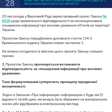
28
ЧОМУ ОМС НЕ РЕЄСТРУЮТЬ НАРОДЖЕННЯ ТА СМЕРТЬ І
ЛЮДИ ВИМУШЕНІ ЇХАТИ ДО МІН’ЮСТУ
23 листопада у Верховній Раді зареєстрований проєкт Закону
№
8218
щодо кримінальної відповідальності за несанкціоноване
поширення інформації про вогневе ураження об’єктів на території
України.
Проєктом Закону передбачено доповнити статтю 114-2
Кримінального кодексу України новою частиною 1.
Не можна погодитися зі змістом цього проєкту Закону з кількох
причин.
1.
Проєктом Закону
пропонується встановити
відповідальність за «поширення інформації про вогневе
ураження»
.
Таке формулювання суперечить принципу юридичної
визначеності.
Згідно із Законом «Про інформацію» інформацією є будь-які (!)
відомості та/або дані, які можуть бути збережені на матеріальних
носіях або відображені в електронному вигляді.