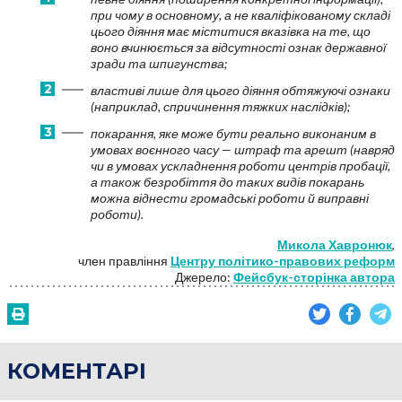
при чому в основному, а не кваліфікованому складі
цього діяння має міститися вказівка на те, що
воно вчинюється за відсутності ознак державної
зради та шпигунства;
властиві лише для цього діяння обтяжуючі ознаки
(наприклад, спричинення тяжких наслідків);
покарання, яке може бути реально виконаним в
умовах воєнного часу — штраф та арешт (навряд
чи в умовах ускладнення роботи центрів пробації,
а також безробіття до таких видів покарань
можна віднести громадські роботи й виправні
роботи).
Микола Хавронюк
,
член правління
Центру політико-правових реформ
Джерело:
Фейсбук-сторінка автора
КОМЕНТАРІ