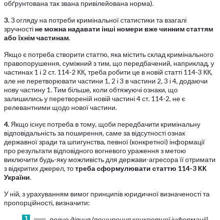
обґрунтована так звана привілейована норма).
3.
З огляду на потреби кримінальної статистики та взагалі
зручності
не можна надавати інші номери вже чинним статтям
або їхнім частинам
.
Якщо є потреба створити статтю, яка містить склад кримінального
правопорушення, суміжний з тим, що передбачений, наприклад, у
частинах 1 і 2 ст. 114-2 КК, треба робити це в новій статті 114-3 КК,
але не перетворювати частини 1, 2 і 3 в частини 2, 3 і 4, додаючи
нову частину 1. Тим більше, коли обтяжуючі ознаки, що
залишились у перетвореній новій частині 4 ст. 114-2, не є
релевантними щодо нової частини.
4.
Якщо існує потреба в тому, щоби передбачити кримінальну
відповідальність за поширення, саме за відсутності ознак
державної зради та шпигунства, певної (конкретної) інформації
про результати відповідного вогневого ураження з метою
виключити будь-яку можливість для держави-агресора її отримати
з відкритих джерел, то
треба сформулювати статтю 114-3 КК
України
.
У ній, з урахуванням вимог принципів юридичної визначеності та
пропорційності, визначити:
певне діяння (поширення конкретної інформації),