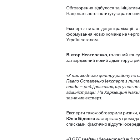
Обговорення відбулося за ініціатив
Національного інституту стратегічни
Експерт з питань децентралізації та
формування нових команд на чергови
Україні загалом.
Віктор Нестеренко
, головний конс
затверджений новий адмінтерустрій,
«
У нас жодного центру району не с
Павло Остапенко
[
експерт з пита
влади — ред.
]
розказав, що у нас по
адміністрацій. На Харківщині іна
зазначив експерт.
Експерти також обговорили ризики, 
Юлія Біденко
застерігає: у громад
списками, фактично відсутні осередк
«
В ОТГ завдяки децентралізації гро