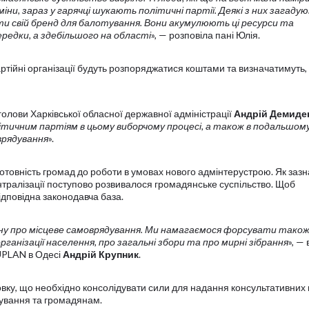
іни, зараз у гарячці шукають політичні партії. Деякі з них загаду
ти свій бренд для балотування. Вони акумулюють ці ресурси та
ередки, а здебільшого на області
», — розповіла пані Юлія.
ртійні організації будуть розпоряджатися коштами та визначатимуть, 
голови Харківської обласної державної адміністрації
Андрій Демиде
ітичним партіям в цьому виборчому процесі, а також в подальшом
врядування
».
отовність громад до роботи в умовах нового адмінтерустрою. Як заз
тралізації поступово розвивалося громадянське суспільство. Щоб
ідповідна законодавча база.
ну про місцеве самоврядування. Ми намагаємося форсувати також
рганізації населення, про загальні збори та про мирні зібрання
», —
UPLAN в Одесі
Андрій Крупник
.
вку, що необхідно консолідувати сили для надання консультативних 
ування та громадянам.