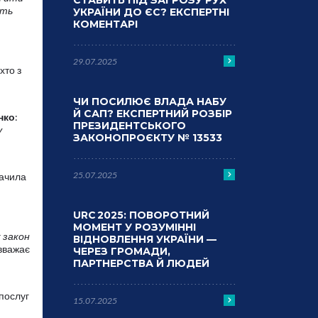
СТАВИТЬ ПІД ЗАГРОЗУ РУХ
ють
УКРАЇНИ ДО ЄС? ЕКСПЕРТНІ
КОМЕНТАРІ
29.07.2025
хто з
ЧИ ПОСИЛЮЄ ВЛАДА НАБУ
Й САП? ЕКСПЕРТНИЙ РОЗБІР
нко
:
ПРЕЗИДЕНТСЬКОГО
у
ЗАКОНОПРОЄКТУ № 13533
25.07.2025
начила
URC 2025: ПОВОРОТНИЙ
МОМЕНТ У РОЗУМІННІ
 закон
ВІДНОВЛЕННЯ УКРАЇНИ —
 вважає
ЧЕРЕЗ ГРОМАДИ,
ПАРТНЕРСТВА Й ЛЮДЕЙ
послуг
15.07.2025