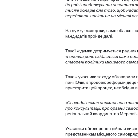
до рад і продовжувати позитивні зм
тисячі доларів для того, щоб нада
передають навіть не на місцеві ос
На думку експертки, саме обласні па
кандидатів пройде далі.
Такої ж думки дотримується радник 
«
Головна роль віддається саме пол
створені політики місцевого само
Також учасники заходу обговорили г
пані Юлія, впродовж реформи децен
прискорити цей процес, необхідна в
«
Сьогодні немає нормального зако
про консультації, про органи самоо
регіональний координатор Мережі 
Учасники обговорення дійшли висно
представникам місцевого самовряд