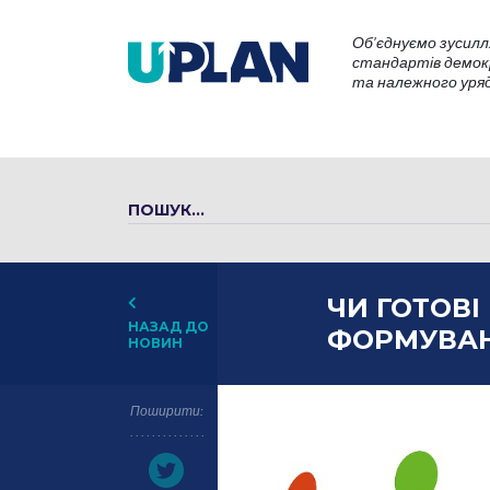
Об’єднуємо зусилл
стандартів демокр
та належного уряду
ЧИ ГОТОВ
НАЗАД ДО
ФОРМУВАН
НОВИН
Поширити: