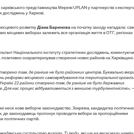
и харківського представництва Мережі UPLAN у партнерстві з експер
х досліджень у Харкові.
 місцевого розвитку
Діана Баринова
на початку заходу нагадала: сам
х місцевих виборах залежить вся організація життя в ОТГ, регіонах 
ультант Національного інституту стратегічних досліджень, коментуюч
 позитивно охарактеризував створення нових районів на Харківщині.
творено там, де раніше не було районних центрів. Буквально вчор
нь реформи місцевого самоврядування та територіальної організа
 Україні 22 райони створено там, де раніше не було державних
кше. Для нас процес відбуватиметься з меншою турбулентністю
», 
які несе нове виборче законодавство. Зокрема, кандидатка політични
ах, де законодавець пропонує проводити вибори за пропорційними
и політичних партій.
мадянське суспільство визріло. Ті люди, які ще на весні мали намір