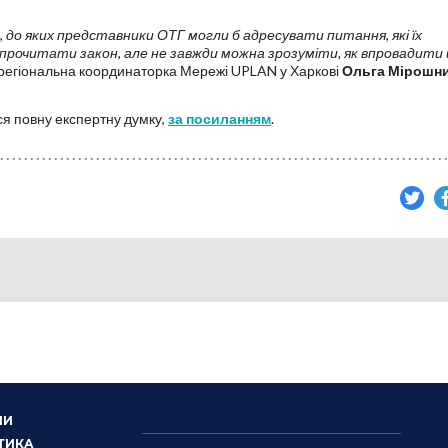
 до яких представники ОТГ могли б адресувати питання, які їх
рочитати закон, але не завжди можна зрозуміти, як впровадити 
 регіональна координаторка Мережі UPLAN у Харкові
Ольга Мірошн
ися повну експертну думку,
за посиланням
.
НИ
ТИКА