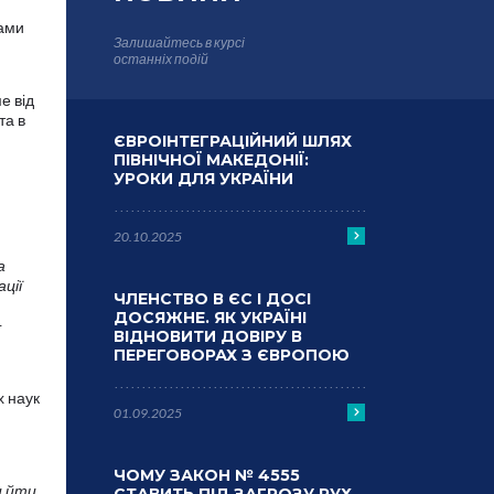
тами
Залишайтесь в курсі
останніх подій
е від
та в
ЄВРОІНТЕГРАЦІЙНИЙ ШЛЯХ
ПІВНІЧНОЇ МАКЕДОНІЇ:
УРОКИ ДЛЯ УКРАЇНИ
и
20.10.2025
а
ції
ЧЛЕНСТВО В ЄС І ДОСІ
ДОСЯЖНЕ. ЯК УКРАЇНІ
—
ВІДНОВИТИ ДОВІРУ В
ПЕРЕГОВОРАХ З ЄВРОПОЮ
х наук
01.09.2025
ЧОМУ ЗАКОН № 4555
и йти