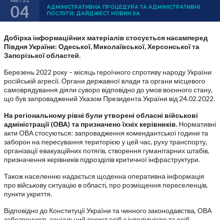
04
АДМІНІСТРАТИВНА ПРОЦЕДУРА ТА АДМІНІСТРАТИВНІ
ПОСЛУГИ: ДАЙДЖЕСТ НОВИН ЗА
Добірка інформаційних матеріалів стосується насамперед
Півдня України: Одеської, Миколаївської, Херсонської та
Запорізької областей.
Березень 2022 року – місяць героїчного спротиву народу України
російській агресії. Органи державної влади та органи місцевого
самоврядування діяли суворо відповідно до умов воєнного стану,
що був запроваджений Указом Президента України від 24.02.2022.
На регіональному рівні були утворені обласні військові
адміністрації (ОВА) та призначено їхніх керівників.
Нормативні
акти ОВА стосуються: запровадження комендантської години та
заборон на пересування територією у цей час, руху транспорту,
організації евакуаційних потягів, створення гуманітарних штабів,
призначення керівників підрозділів критичної інфраструктури.
Також населенню надається щоденна оперативна інформація
про військову ситуацію в області, про розміщення переселенців,
пункти укриття.
Відповідно до Конституції України та чинного законодавства, ОВА
забезпечують соціальний захист осіб з інвалідністю та осіб