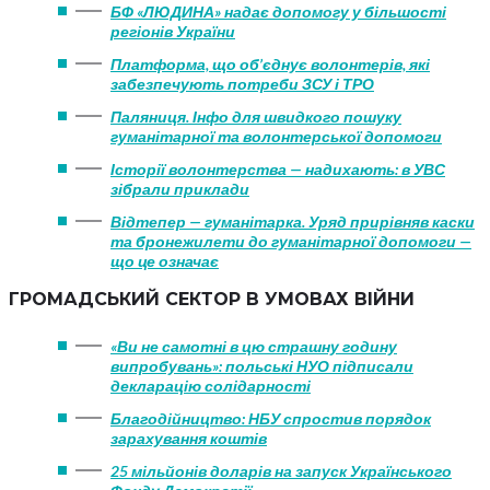
БФ «ЛЮДИНА» надає допомогу у більшості
регіонів України
Платформа, що об’єднує волонтерів, які
забезпечують потреби ЗСУ і ТРО
Паляниця. Інфо для швидкого пошуку
гуманітарної та волонтерської допомоги
Історії волонтерства — надихають: в УВС
зібрали приклади
Відтепер — гуманітарка. Уряд прирівняв каски
та бронежилети до гуманітарної допомоги —
що це означає
ГРОМАДСЬКИЙ СЕКТОР В УМОВАХ ВІЙНИ
«Ви не самотні в цю страшну годину
випробувань»: польські НУО підписали
декларацію солідарності
Благодійництво: НБУ спростив порядок
зарахування коштів
25 мільйонів доларів на запуск Українського