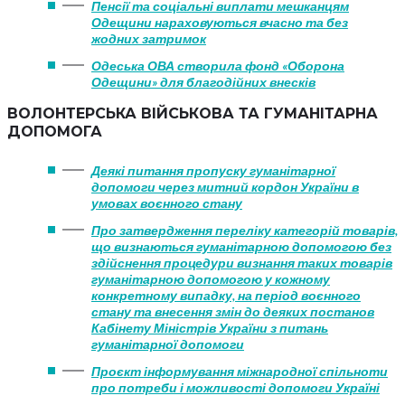
Пенсії та соціальні виплати мешканцям
Одещини нараховуються вчасно та без
жодних затримок
Одеська ОВА створила фонд «Оборона
Одещини» для благодійних внесків
ВОЛОНТЕРСЬКА ВІЙСЬКОВА ТА ГУМАНІТАРНА
ДОПОМОГА
Деякі питання пропуску гуманітарної
допомоги через митний кордон України в
умовах воєнного стану
Про затвердження переліку категорій товарів,
що визнаються гуманітарною допомогою без
здійснення процедури визнання таких товарів
гуманітарною допомогою у кожному
конкретному випадку, на період воєнного
стану та внесення змін до деяких постанов
Кабінету Міністрів України з питань
гуманітарної допомоги
Проєкт інформування міжнародної спільноти
про потреби і можливості допомоги Україні