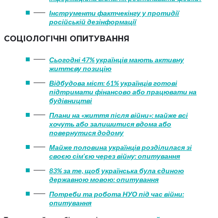
Інструменти фактчекінгу у протидії
російській дезінформації
СОЦІОЛОГІЧНІ ОПИТУВАННЯ
Сьогодні 47% українців мають активну
життєву позицію
Відбудова міст: 61% українців готові
підтримати фінансово або працювати на
будівництві
Плани на «життя після війни»: майже всі
хочуть або залишитися вдома або
повернутися додому
Майже половина українців розділилася зі
своєю сім’єю через війну: опитування
83% за те, щоб українська була єдиною
державною мовою: опитування
Потреби та робота НУО під час війни:
опитування