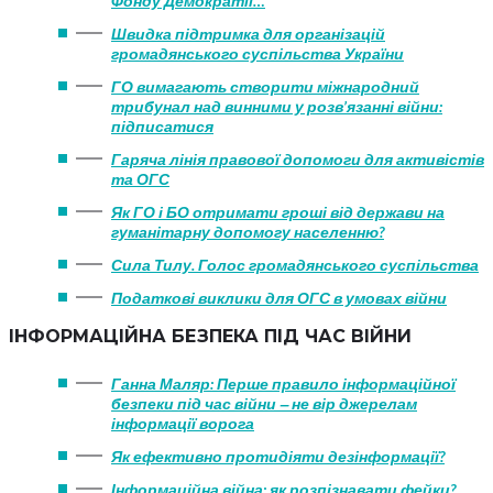
Фонду Демократії…
Швидка підтримка для організацій
громадянського суспільства України
ГО вимагають створити міжнародний
трибунал над винними у розв’язанні війни:
підписатися
Гаряча лінія правової допомоги для активістів
та ОГС
Як ГО і БО отримати гроші від держави на
гуманітарну допомогу населенню?
Сила Тилу. Голос громадянського суспільства
Податкові виклики для ОГС в умовах війни
ІНФОРМАЦІЙНА БЕЗПЕКА ПІД ЧАС ВІЙНИ
Ганна Маляр: Перше правило інформаційної
безпеки під час війни ‒ не вір джерелам
інформації ворога
Як ефективно протидіяти дезінформації?
Інформаційна війна: як розпізнавати фейки?