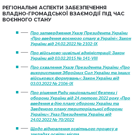
РЕГІОНАЛЬНІ АСПЕКТИ ЗАБЕЗПЕЧЕННЯ
ВЛАДНО-ГРОМАДСЬКОЇ ВЗАЄМОДІЇ ПІД ЧАС
ВОЄННОГО СТАНУ
Про затвердження Указу Президента України
«Про введення воєнного стану в Україні»: Закон
України від 24.02.2022 № 2102-IX
Про військово-цивільні адміністрації: Закон
України від 03.02.2015 № 141-VIII
Про схвалення Указу Президента України «Про
використання Збройних Сил України та інших
військових формувань»: Закон України від
03.03.2022 № 2106-IX
Про рішення Ради національної безпеки і
оборони України від 24 лютого 2022 року «Про
введення в дію плану оборони України та
Зведеного плану територіальної оборони
України»: Указ Президента України від
24.02.2022 № 70/2022
Щодо відновлення освітнього процесу в
закладах освіти міста