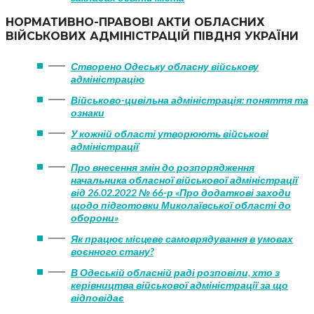
НОРМАТИВНО-ПРАВОВІ АКТИ ОБЛАСНИХ
ВІЙСЬКОВИХ АДМІНІСТРАЦІЙ ПІВДНЯ УКРАЇНИ
Створено Одеську обласну військову
адміністрацію
Військово-цивільна адміністрація: поняття та
ознаки
У кожній області утворюють військові
адміністрації
Про внесення змін до розпорядження
начальника обласної військової адміністрації
від 26.02.2022 № 66-р «Про додаткові заходи
щодо підготовки Миколаївської області до
оборони»
Як працює місцеве самоврядування в умовах
воєнного стану?
В Одеській обласній раді розповіли, хто з
керівництва військової адміністрації за що
відповідає