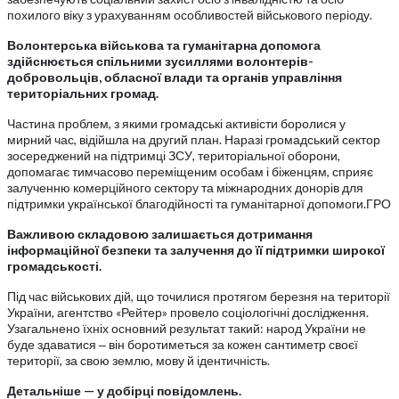
похилого віку з урахуванням особливостей військового періоду.
Волонтерська військова та гуманітарна допомога
здійснюється спільними зусиллями волонтерів-
добровольців, обласної влади та органів управління
територіальних громад.
Частина проблем, з якими громадські активісти боролися у
мирний час, відійшла на другий план. Наразі громадський сектор
зосереджений на підтримці ЗСУ, територіальної оборони,
допомагає тимчасово переміщеним особам і біженцям, сприяє
залученню комерційного сектору та міжнародних донорів для
підтримки української благодійності та гуманітарної допомоги.ГРО
Важливою складовою залишається дотримання
інформаційної безпеки та залучення до її підтримки широкої
громадськості.
Під час військових дій, що точилися протягом березня на території
України, агентство «Рейтер» провело соціологічні дослідження.
Узагальнено їхніх основний результат такий: народ України не
буде здаватися ‒ він боротиметься за кожен сантиметр своєї
території, за свою землю, мову й ідентичність.
Детальніше — у добірці повідомлень.