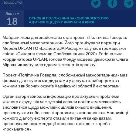
Поширити:
Лип / 19
18
ОСНОВНІ ПОЛОЖЕННЯ ЗАКОНОПРОЕКТУ ПРО
АДМІНПРОЦЕДУРУ ВИВЧАЛИ В КИЄВІ
Майданчиком для знайомства став проект «Політична Говерла:
слобожанські мажоритарники». Його організували партнери
Мережі UPLAN ГО «ЕкспертиЗА Реформ» за участі громадської
спілки «Синергія громади Слобожанщини 2020». Регіональна
координаторка UPLAN, голова Фонду місцевої демократії Ольга
Мірошник виступила одним з експертів проекту.
Проект «Політична Говерла: слобожанські мажоритарники» мав
формат діалогу між кандидатами у депутати, виборцями за
кожним з виборчих округів Харківської області й експертами.
Організатори збирали інформацію про актуальні проблеми
кожного округу, під час зустрічі давали політикам можливість
висловитися щодо можливих шляхів їхнього вирішення,
презентувати себе, власні програми, законопроекти. Наприкінці
кожного діалогу експерти ставили питання кандидатам,
пропонували рекомендації стосовно того, де і як треба
«прокачатися».