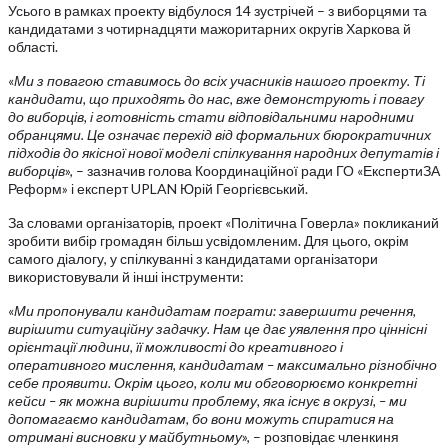
Усього в рамках проекту відбулося 14 зустрічей – з виборцями та
кандидатами з чотирнадцяти мажоритарних округів Харкова й
області.
«
Ми з повагою ставимось до всіх учасників нашого проекту. Ті
кандидати, що приходять до нас, вже демонструють і повагу
до виборців, і готовність стати відповідальними народними
обранцями. Це означає перехід від формальних бюрократичних
підходів до якісної нової моделі спілкування народних депутатів і
виборців
», – зазначив голова Координаційної ради ГО «ЕкспертиЗА
Реформ» і експерт UPLAN Юрій Георгієвський.
За словами організаторів, проект «Політична Говерла» покликаний
зробити вибір громадян більш усвідомленим. Для цього, окрім
самого діалогу, у спілкуванні з кандидатами організатори
використовували й інші інструменти:
«
Ми пропонували кандидатам пограти: завершити речення,
вирішити ситуаційну задачку. Нам це дає уявлення про ціннісні
орієнтації людини, її можливості до креативного і
оперативного мислення, кандидатам – максимально різнобічно
себе проявити. Окрім цього, коли ми обговорюємо конкретні
кейси – як можна вирішити проблему, яка існує в окрузі, – ми
допомагаємо кандидатам, бо вони можуть спиратися на
отримані висновки у майбутньому
», – розповідає членкиня