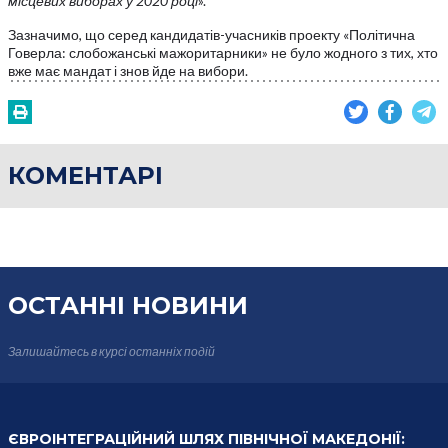
місцевих виборах у 2020 році
».
Зазначимо, що серед кандидатів-учасників проекту «Політична
Говерла: слобожанські мажоритарники» не було жодного з тих, хто
вже має мандат і знов йде на вибори.
КОМЕНТАРІ
ОСТАННІ НОВИНИ
Залишайтесь в курсі
останніх подій
ЄВРОІНТЕГРАЦІЙНИЙ ШЛЯХ ПІВНІЧНОЇ МАКЕДОНІЇ: