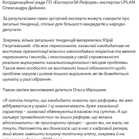
Координаційної ради ГО «ЕкспертиЗА Реформ», експертка UPLAN
Олександра Дейнеко.
За результатами таких зустрічей експерти можуть говорити про
загальні тенденції, спільні для більшості кандидатів у народні
депутати.
Зокрема, кілька загальних тенденцій виокремлює Юрій
Георгієвський: «
На моє переконання, зазвичай кандидатам не
вистачає презентації власних законодавчих ініціатив та вміння
переконати і молодь, і пенсіонерів у своїй спроможності
реально вирішувати загальнонаціональні і місцеві проблеми.
Також мені особисто не вистачило їхньої обізнаності щодо
проблем округів і шляхів їхнього вирішення, які їм доведеться
шукати у разі обрання
».
Також своїми висновками ділиться Ольга Мірошник:
«
Я хотіла почути, що кандидати знають про реформи, які вже
відбуваються у країні. І ці знання мають дуже загальний
характер – зазвичай обмежуються назвою та суттю. А що
гальмує проведення тих чи інших реформ, що можна
вдосконалити і як прискорити процес – цього ми, на жаль, не
почули. Натомість ми дізналися, що в нас є кадровий резерв,
який може замінити існуючу політичну еліту, зокрема й на