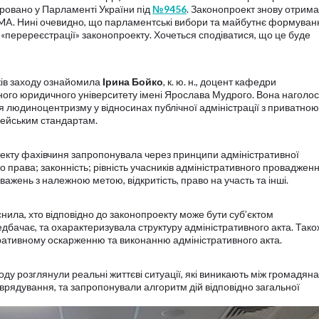
тровано у Парламенті України під
№9456
. Законопроект знову отрим
MA. Нині очевидно, що парламентські вибори та майбутнє формуван
«перереєстрації» законопроекту. Хочеться сподіватися, що це буде
ків заходу ознайомила
Ірина Бойко
,
к. ю. н., доцент кафедри
ного юридичного університету імені Ярослава Мудрого. Вона наголо
ея людиноцентризму у відносинах публічної адміністрації з приватною
опейським стандартам.
оекту фахівчиня запропонувала через принципи адміністративної
 права; законність; рівність учасників адміністративного проваджен
ажень з належною метою, відкритість, право на участь та інші.
снила, хто відповідно до законопроекту може бути суб’єктом
едбачає, та охарактеризувала структуру адміністративного акта. Тако
тративному оскарженню та виконанню адміністративного акта.
оду розглянули реальні життєві ситуації, які виникають між громадян
рядування, та запропонували алгоритм дій відповідно загальної