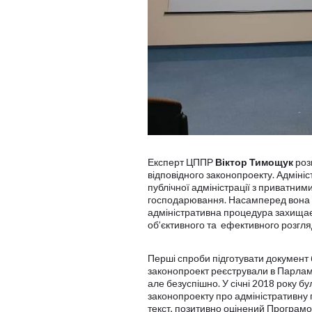
Експерт ЦППР
Віктор Тимощук
роз
відповідного законопроекту. Адміні
публічної адміністрації з приватним
господарювання. Насамперед вона ма
адміністративна процедура захищає
об’єктивного та ефективного розгля
Перші спроби підготувати документ 
законопроект реєстрували в Парламен
але безуспішно. У січні 2018 року б
законопроекту про адміністративну
текст, позитивно оцінений Програмо