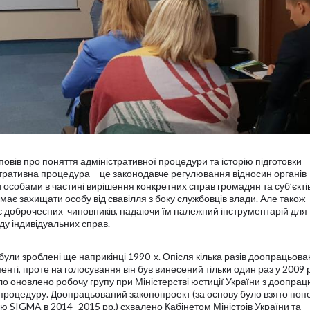
повів про поняття адміністративної процедури та історію підготовки
стративна процедура – це законодавче регулювання відносин органів
и особами в частині вирішення конкретних справ громадян та суб’єкті
є захищати особу від свавілля з боку службовців влади. Але також
 доброчесних чиновників, надаючи їм належний інструментарій для
ду індивідуальних справ.
були зроблені ще наприкінці 1990-х. Опісля кілька разів доопрацьов
ті, проте на голосування він був винесений тільки один раз у 2009 р
уло оновлено робочу групу при Міністерстві юстиції України з доопра
 процедуру. Доопрацьований законопроект (за основу було взято поп
ю SIGMA в 2014–2015 рр.) схвалено Кабінетом Міністрів України та