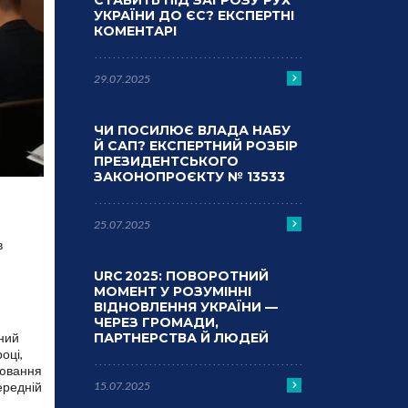
СТАВИТЬ ПІД ЗАГРОЗУ РУХ
УКРАЇНИ ДО ЄС? ЕКСПЕРТНІ
КОМЕНТАРІ
29.07.2025
ЧИ ПОСИЛЮЄ ВЛАДА НАБУ
Й САП? ЕКСПЕРТНИЙ РОЗБІР
ПРЕЗИДЕНТСЬКОГО
ЗАКОНОПРОЄКТУ № 13533
25.07.2025
в
URC 2025: ПОВОРОТНИЙ
МОМЕНТ У РОЗУМІННІ
ВІДНОВЛЕННЯ УКРАЇНИ —
ЧЕРЕЗ ГРОМАДИ,
аний
ПАРТНЕРСТВА Й ЛЮДЕЙ
оці,
цювання
15.07.2025
ередній