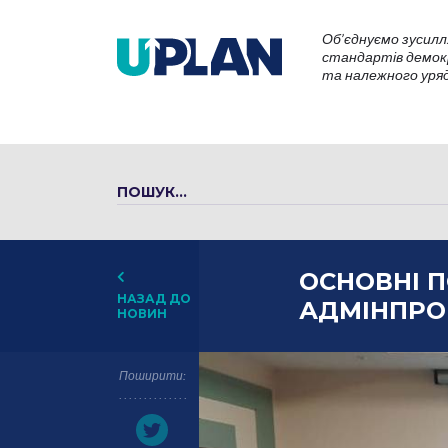
Об’єднуємо зусилл
стандартів демокр
та належного уряду
ОСНОВНІ 
НАЗАД ДО
АДМІНПРО
НОВИН
Поширити: