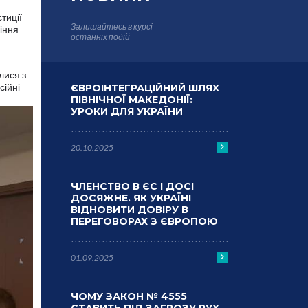
тиції
Залишайтесь в курсі
іння
останніх подій
лися з
сійні
ЄВРОІНТЕГРАЦІЙНИЙ ШЛЯХ
ПІВНІЧНОЇ МАКЕДОНІЇ:
УРОКИ ДЛЯ УКРАЇНИ
20.10.2025
ЧЛЕНСТВО В ЄС І ДОСІ
ДОСЯЖНЕ. ЯК УКРАЇНІ
ВІДНОВИТИ ДОВІРУ В
ПЕРЕГОВОРАХ З ЄВРОПОЮ
01.09.2025
ЧОМУ ЗАКОН № 4555