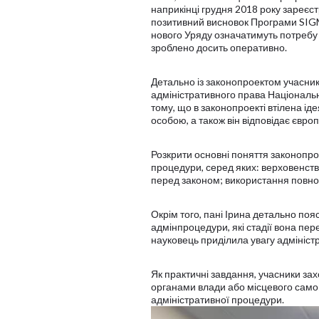
наприкінці грудня 2018 року зареєс
позитивний висновок Програми SIG
нового Уряду означатимуть потребу 
зроблено досить оперативно.
Детально із законопроектом учасни
адміністративного права Національ
тому, що в законопроекті втілена ід
особою, а також він відповідає євр
Розкрити основні поняття законопр
процедури, серед яких: верховенство
перед законом; використання повнов
Окрім того, пані Ірина детально поя
адмінпроцедури, які стадії вона пер
науковець приділила увагу адмініс
Як практичні завдання, учасники зах
органами влади або місцевого самов
адміністративної процедури.