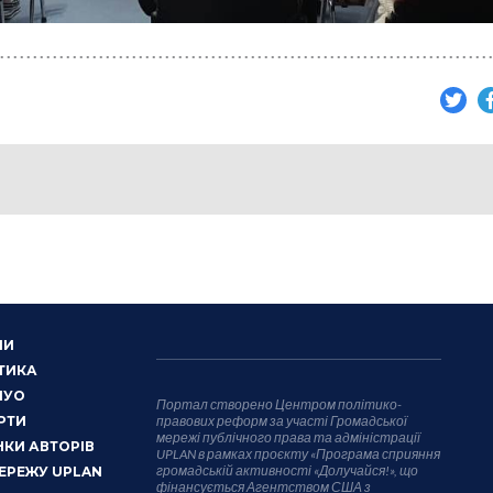
НИ
ТИКА
НУО
Портал створено Центром політико-
РТИ
правових реформ за участі Громадської
мережі публічного права та адміністрації
КИ АВТОРІВ
UPLAN в рамках проєкту «Програма сприяння
громадській активності «Долучайся!», що
ЕРЕЖУ UPLAN
фінансується Агентством США з