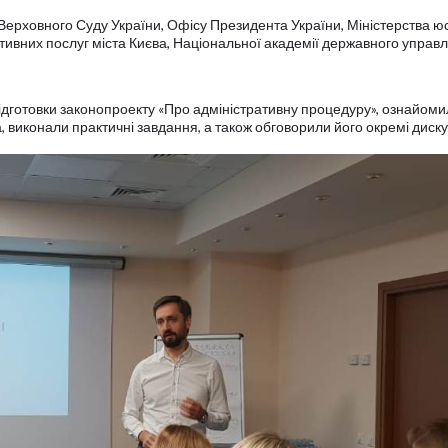
 Верховного Суду України, Офісу Президента України, Міністерства юс
ативних послуг міста Києва, Національної академії державного управл
підготовки законопроекту «Про адміністративну процедуру», ознайоми
иконали практичні завдання, а також обговорили його окремі диску