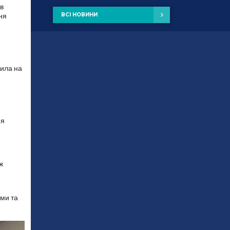
ав
ня
ВСІ НОВИНИ
сила на
ня
ж
ами та