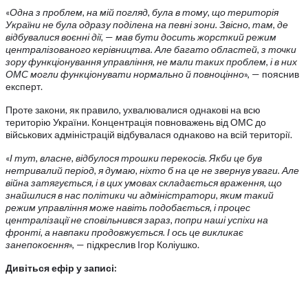
«
Одна з проблем, на мій погляд, була в тому, що територія
України не була одразу поділена на певні зони. Звісно, там, де
відбувалися воєнні дії,
—
мав бути досить жорсткий режим
централізованого керівництва. Але багато областей, з точки
зору функціонування управління, не мали таких проблем, і в них
ОМС могли функціонувати нормально й повноцінно
», — пояснив
експерт.
Проте закони, як правило, ухвалювалися однакові на всю
територію України. Концентрація повноважень від ОМС до
військових адміністрацій відбувалася однаково на всій території.
«
І тут, власне, відбулося трошки перекосів. Якби це був
нетривалий період, я думаю, ніхто б на це не звернув уваги. Але
війна затягується, і в цих умовах складається враження, що
знайшлися в нас політики чи адміністратори, яким такий
режим управління може навіть подобається, і процес
централізації не сповільнився зараз, попри наші успіхи на
фронті, а навпаки продовжується. І ось це викликає
занепокоєння
», — підкреслив Ігор Коліушко.
Дивіться ефір у записі: