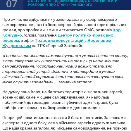
07
ДОСТУПНІСТЬ, ДІДЖИТАЛІЗАЦІЯ, ДОВІРА: ЕКСПЕРТИ
РОЗПОВІЛИ ПРО СТАН УКРАЇНСЬКОГО
Про зміни, які відбулися як у законодавстві у сфері місцевого
самоврядування, так і в безпосередній діяльності територіальних
громад, про проблеми, з якими стикаються ОМС, розповів
Ігор
Коліушко
, голова правління
Центру політико-правових
реформ
, в ефірі
Правових консультацій з Ярославом
Жукровським
на ТРК «Перший Західний».
«
Говорячи про місцеве самоврядування в умовах воєнного стану,
я першочергово хочу наголосити на тому, що наше місцеве
самоврядування, і особливо наш новий адміністративно-
територіальний устрій, фактично підтвердили в умовах
військової агресії спроможність і готовність виконувати свою
місію служити громадам
», — зазначив експерт.
На думку пана Ігоря, на багатьох територіях, які зазнали агресії,
воєнних дій, саме місцеве самоврядування, як найбільш
наближений до громадян рівень публічної адміністрації, було
найефективнішим та найкориснішим для громадян.
Попри цей позитив можна вказати й багато негативів. За словами
експерта, з одного боку, сама військова агресія одразу ж виявила,
що наша країна загалом, як і місцеве самоврядування, не повною