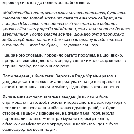
мірою були готові до повномасштабної війни.
«
Мобілізаційні плани, яких вимагало законодавство, були десь
теоретично готові, можливо лежали в якихось сейфах, але
насправді більшість посадових осіб не знала, що робити в
умовах війни, кому треба виїжджати, кому залишатися, до кого
звертатися. Тобто власне все те, що мало бути прописано
мобілізаційними планами для кожного органу влади, для всіх
виконавців,
—
так і не було
», — зауважив пан Ігор.
І це, за його словами, породило багато проблем, на що, звісно,
представники місцевого самоврядування чимало скаржилися в
перший період, весною цього року.
Потім тенденція була така: Верховна Рада України разом з
урядом досить швидко почали реагувати на це й виправляти
окремі прогалини, вносити зміни у відповідне законодавство.
Як зазначив експерт, загальна тенденція цих змін була
спрямована на те, щоб посилити керованість на всіх територіях,
посилити повноваження військових адміністрацій, які були
створені. І в цьому відношенні, на думку пана Ігоря, інколи
перегинали палицю — централізували окремі рішення,
обмежуючи місцеве самоврядування навіть там, де не було
безпосередньо воєнних дій.