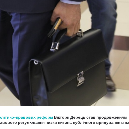
олітико-правових реформ
Вікторії Дерець став продовженням
равового регулювання низки питань публічного врядування в н