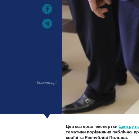
Коментарі:
Цей матеріал експертки
Центру п
тематики порівняння публічно-п
країні та Республіці Польща.