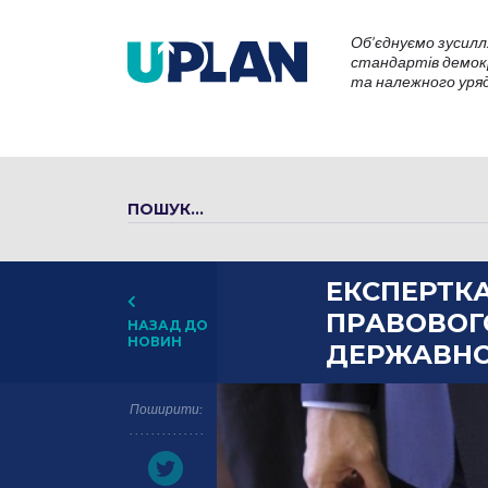
Об’єднуємо зусилл
стандартів демокр
та належного уряду
ЕКСПЕРТКА
ПРАВОВОГ
НАЗАД ДО
НОВИН
ДЕРЖАВНО
Поширити: