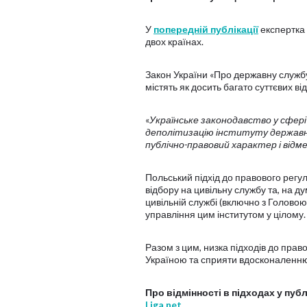
У
попередній публікації
експертка 
двох країнах.
Закон України «Про державну службу»
містять як досить багато суттєвих ві
«
Українське законодавство у сфері
деполітизацію інституту державн
публічно-правовий характер і від
Польський підхід до правового регу
відбору на цивільну службу та, на д
цивільній службі (включно з Головою
управління цим інститутом у цілому.
Разом з цим, низка підходів до прав
Україною та сприяти вдосконаленню 
Про відмінності в підходах у пуб
Liga.net
.