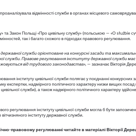
проаналізувала відмінності служби в органах місцевого самоврядува
 та Закон Польщі «Про цивільну службу» (польською — «О służbie cyw
дмінностей, так і багато схожого в підходах правового регулювання.
 державної служби орієнтоване на конкурсні засади та максималь
ої служби. Правове регулювання інституту державної служби має
межовується від трудового законодавства
», — зазначає Вікторія Дер
лювання інституту цивільної служби полягає у поєднанні конкурсних 
умку експертки, надмірного політичного характеру низки вищих посад
 цивільної служби), а також надмірного політичного характеру здійсн
ового регулювання інституту цивільної служби могла б бути запозичен
вітчизняного інституту державної служби.
лічно-правовому регулюванні читайте в матеріалі Вікторії Дере