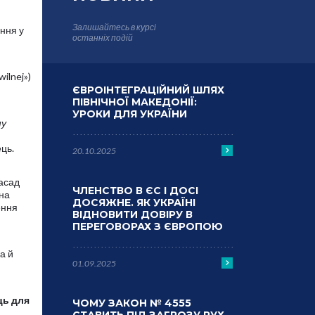
Залишайтесь в курсі
ння у
останніх подій
ilnej»)
ЄВРОІНТЕГРАЦІЙНИЙ ШЛЯХ
ПІВНІЧНОЇ МАКЕДОНІЇ:
УРОКИ ДЛЯ УКРАЇНИ
ну
ець.
20.10.2025
засад
ЧЛЕНСТВО В ЄС І ДОСІ
 на
ДОСЯЖНЕ. ЯК УКРАЇНІ
ення
ВІДНОВИТИ ДОВІРУ В
ПЕРЕГОВОРАХ З ЄВРОПОЮ
а й
01.09.2025
ць для
ЧОМУ ЗАКОН № 4555