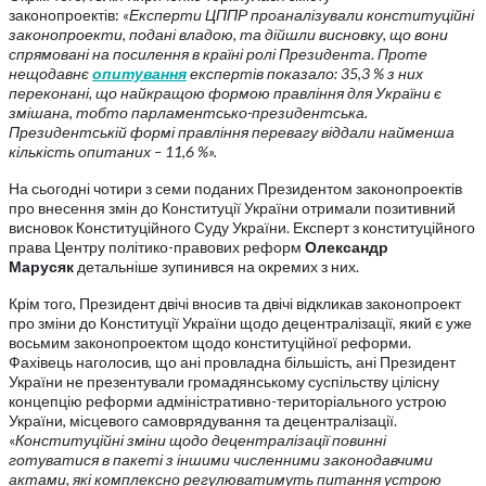
законопроектів:
«Експерти ЦППР проаналізували конституційні
законопроекти, подані владою, та дійшли висновку, що вони
спрямовані на посилення в країні ролі Президента
.
Проте
нещодавнє
опитування
експертів показало: 35,3 % з них
переконані, що найкращою формою правління для України є
змішана, тобто парламентсько-президентська.
Президентській формі правління перевагу віддали найменша
кількість опитаних – 11,6 %».
На сьогодні чотири з семи поданих Президентом законопроектів
про внесення змін до Конституції України отримали позитивний
висновок Конституційного Суду України. Експерт з конституційного
права Центру політико-правових реформ
Олександр
Марусяк
детальніше зупинився на окремих з них.
Крім того, Президент двічі вносив та двічі відкликав законопроект
про зміни до Конституції України щодо децентралізації, який є уже
восьмим законопроектом щодо конституційної реформи.
Фахівець наголосив, що ані провладна більшість, ані Президент
України не презентували громадянському суспільству цілісну
концепцію реформи адміністративно-територіального устрою
України, місцевого самоврядування та децентралізації.
«
Конституційні зміни щодо децентралізації повинні
готуватися в пакеті з іншими численними законодавчими
актами, які комплексно регулюватимуть питання устрою