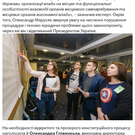
держави, організації влади на місцях та функціональні
особистості взаємодії органів місцевого самоврядування та
місцевих органів виконавчої влади»
, – зазначив експерт. Окрім
того, Олександр Марусяк звернув увагу на численні порушення
процедури і техніко-юридичні проблеми цього законопроекту,
через які він і відкликаний Президентом України.
На необхідності відкритого та прозорого конституційного процесу
наголосила й
Олександра Гліжинська
, виконавча директорка