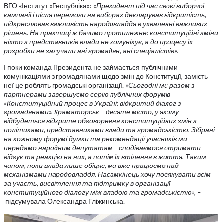
ВГО «Інститут «Республіка»:
«Президент під час своєї виборчої
кампанії і після перемоги на виборах декларував відкритість,
підкреслював важливість народовладдя в ухваленні важливих
рішень. На практиці ж бачимо протилежне: конституційні зміни
ніхто з представників влади не комунікує, а до процесу їх
розробки не залучали ані громадян, ані спеціалістів».
І поки команда Президента не займається публічними
комунікаціями з громадянами щодо змін до Конституції, замість
неї це роблять громадські організації.
«Сьогодні ми разом з
партнерами завершуємо серію публічних форумів
«Конституційний процес в Україні: відкритий діалог з
громадянами». Краматорськ – десяте місто, у якому
відбудеться відкрите обговорення конституційних змін з
політиками, представниками влади та громадськістю. Зібрані
на кожному форумі думки та рекомендації учасників ми
передамо народним депутатам – сподіваємося отримати
відгук та реакцію на них, а потім їх втілення в життя. Таким
чином, поки влада лише обіцяє, ми вже працюємо над
механізмами народовладдя. Насамкінець хочу подякувати всім
за участь, висвітлення та підтримку в організації
конституційного діалогу між владою та громадськістю»,
–
підсумувала Олександра Гліжинська.