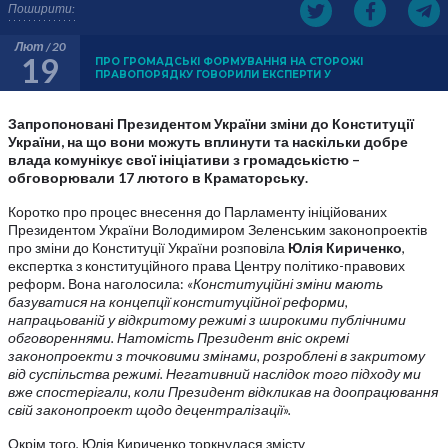
Поширити:
Лют / 20
19
ПРО ГРОМАДСЬКІ ФОРМУВАННЯ НА СТОРОЖІ
ПРАВОПОРЯДКУ ГОВОРИЛИ ЕКСПЕРТИ У
Запропоновані Президентом України зміни до Конституції
України, на що вони можуть вплинути та наскільки добре
влада комунікує свої ініціативи з громадськістю –
обговорювали 17 лютого в Краматорську.
Коротко про процес внесення до Парламенту ініційованих
Президентом України Володимиром Зеленським законопроектів
про зміни до Конституції України розповіла
Юлія Кириченко
,
експертка з конституційного права Центру політико-правових
реформ. Вона наголосила:
«Конституційні зміни мають
базуватися на концепції конституційної реформи,
напрацьованій у відкритому режимі з широкими публічними
обговореннями. Натомість Президент вніс окремі
законопроекти з точковими змінами, розроблені в закритому
від суспільства режимі. Негативний наслідок того підходу ми
вже спостерігали, коли Президент відкликав на доопрацювання
свій законопроект щодо децентралізації».
Окрім того, Юлія Кириченко торкнулася змісту